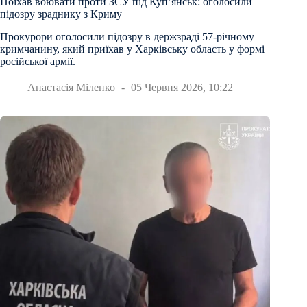
Поїхав воювати проти ЗСУ під Куп’янськ: оголосили
підозру зраднику з Криму
Прокурори оголосили підозру в держзраді 57-річному
кримчанину, який приїхав у Харківську область у формі
російської армії.
Анастасія Міленко
05 Червня 2026, 10:22