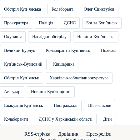
Обстріл Купʼянська
Колаборант
Олег Синєгубов
Прокуратура
Поліція
ДСНС
Бої за Купʼянськ
Окупація
Наслідки обстрілу
Новини Купʼянська
Великий Бурлук
Колаборанти Купʼянськ
Пожежа
Куп'янськ-Вузловий
Ківшарівка
Обстріл Купʼянськ
Харківськаобласнапрокуратура
Авіаудар
Новини Куп'янщини
Евакуація Купʼянськ
Постраждалі
Шевченкове
Колаборанти
ДСНС у Харківській області
Діти
RSS-стрічка
Довідник
Прес-релізи
Редакція
Наші контакти