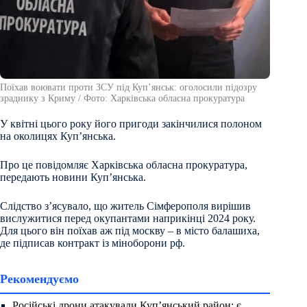
Поїхав воювати проти ЗСУ під Куп’янськ: оголосили підозру
зраднику з Криму / Фото: Харківська обласна прокуратура
У квітні цього року його пригоди закінчилися полоном
на околицях Куп’янська.
Про це повідомляє Харківська обласна прокуратура,
передають новини Куп’янська.
Слідство з’ясувало, що житель Сімферополя вирішив
вислужитися перед окупантами наприкінці 2024 року.
Для цього він поїхав аж під москву – в місто балашиха,
де підписав контракт із міноборони рф.
Рекомендуємо
Російські дрони атакували Куп’янський район: є