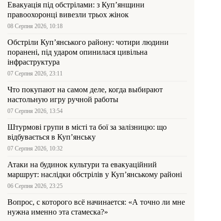
Евакуація під обстрілами: з Куп’янщини
правоохоронці вивезли трьох жінок
08 Серпня 2026, 10:18
Обстріли Куп’янського району: чотири людини
поранені, під ударом опинилася цивільна
інфраструктура
07 Серпня 2026, 23:11
Что покупают на самом деле, когда выбирают
настольную игру ручной работы
07 Серпня 2026, 13:54
Штурмові групи в місті та бої за залізницю: що
відбувається в Куп’янську
07 Серпня 2026, 10:32
Атаки на будинок культури та евакуаційний
маршрут: наслідки обстрілів у Куп’янському районі
06 Серпня 2026, 23:25
Вопрос, с которого всё начинается: «А точно ли мне
нужна именно эта стамеска?»