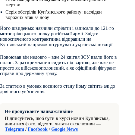
жертви
Серія обстрілів Куп’янського району: наслідки
ворожих атак за добу
Його швиденько навчили стріляти і записали до 121-го
мотострілецького полку російської армії. Звідти
новоспеченого контрактника відправили на
Куп’янський напрямок штурмувати українські позиції.
Повоював він недовго – вже 24 квітня ЗСУ взяли його в
полон. Зараз кримчанин сидить під вартою, але вже не
просто як військовополонений, а як офіційний фігурант
справи про державну зраду.
За статтею в умовах воєнного стану йому світить аж до
довічного ув’язнення.
Не пропускайте найважливіше
Підписуйтесь, щоб бути в курсі новин Куп’янська,
дивитися фото, відео та читати ексклюзиви —
Telegram
/
Facebook
/
Google News