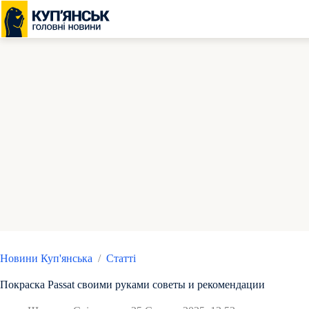
Перейти
до
вмісту
Новини Куп'янська
/
Статті
Покраска Passat своими руками советы и рекомендации