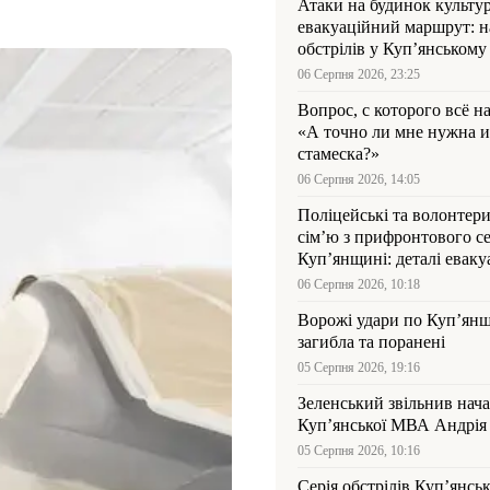
Атаки на будинок культур
евакуаційний маршрут: н
обстрілів у Куп’янському
06 Серпня 2026, 23:25
Вопрос, с которого всё н
«А точно ли мне нужна и
стамеска?»
06 Серпня 2026, 14:05
Поліцейські та волонтер
сім’ю з прифронтового се
Куп’янщині: деталі евакуа
06 Серпня 2026, 10:18
Ворожі удари по Куп’янщ
загибла та поранені
05 Серпня 2026, 19:16
Зеленський звільнив нач
Купʼянської МВА Андрія 
05 Серпня 2026, 10:16
Серія обстрілів Куп’янсь