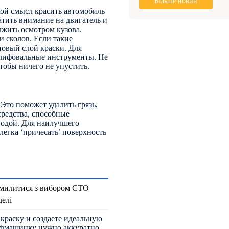
Більше новин
кой смысл красить автомобиль
ратить внимание на двигатель и
жить осмотром кузова.
и сколов. Если такие
новый слой краски. Для
шлифовальные инструменты. Не
чтобы ничего не упустить.
 Это поможет удалить грязь,
редства, способные
 водой. Для наилучшего
легка ‘причесать’ поверхность
 помилитися з вибором СТО
делі
краску и создаете идеальную
лифмашинку нужно аккуратно,