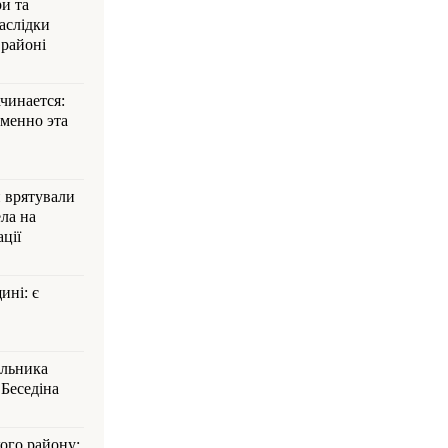
и та
аслідки
 районі
ачинается:
менно эта
и врятували
ла на
ції
ині: є
альника
Беседіна
кого району: