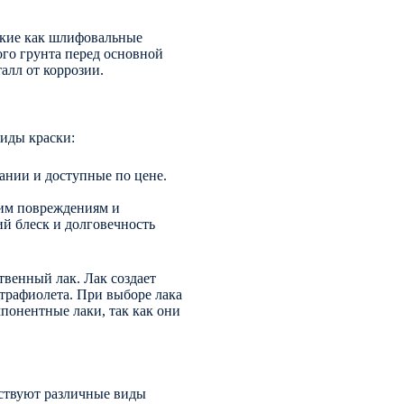
акие как шлифовальные
ого грунта перед основной
алл от коррозии.
иды краски:
ании и доступные по цене.
ким повреждениям и
й блеск и долговечность
твенный лак. Лак создает
ьтрафиолета. При выборе лака
мпонентные лаки, так как они
ествуют различные виды