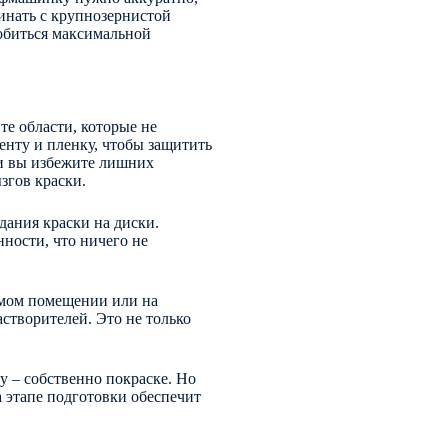
чинать с крупнозернистой
добиться максимальной
те области, которые не
нту и пленку, чтобы защитить
ки вы избежите лишних
згов краски.
дания краски на диски.
нности, что ничего не
емом помещении или на
астворителей. Это не только
у – собственно покраске. Но
а этапе подготовки обеспечит