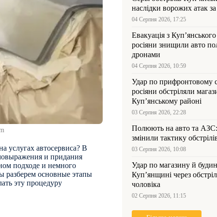
наслідки ворожих атак за
04 Серпня 2026, 17:25
Евакуація з Куп’янського
росіяни знищили авто пол
дронами
04 Серпня 2026, 10:59
Удар по прифронтовому 
росіяни обстріляли магаз
Куп’янському районі
03 Серпня 2026, 22:28
Полюють на авто та АЗС
om
змінили тактику обстрілі
на услугах автосервиса? В
03 Серпня 2026, 10:08
амовыражения и придания
Удар по магазину й будин
жном подходе и немного
мы разберем основные этапы
Куп’янщині через обстрі
лать эту процедуру
чоловіка
02 Серпня 2026, 11:15