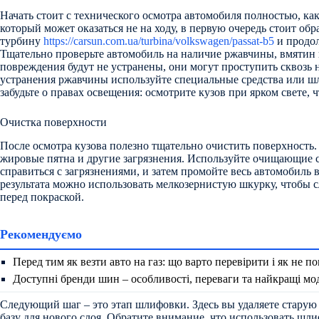
Начать стоит с технического осмотра автомобиля полностью, ка
который может оказаться не на ходу, в первую очередь стоит об
турбину
https://carsun.com.ua/turbina/volkswagen/passat-b5
и продол
Тщательно проверьте автомобиль на наличие ржавчины, вмятин 
повреждения будут не устранены, они могут проступить сквозь 
устранения ржавчины используйте специальные средства или 
забудьте о правах освещения: осмотрите кузов при ярком свете, 
Очистка поверхности
После осмотра кузова полезно тщательно очистить поверхность.
жировые пятна и другие загрязнения. Используйте очищающие с
справиться с загрязнениями, и затем промойте весь автомобиль
результата можно использовать мелкозернистую шкурку, чтобы с
перед покраской.
Рекомендуємо
Перед тим як везти авто на газ: що варто перевірити і як не
Доступні бренди шин – особливості, переваги та найкращі мо
Следующий шаг – это этап шлифовки. Здесь вы удаляете старую 
базу для нового слоя. Обратите внимание, что использовать ш