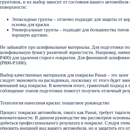
грунтовок, и их выбор зависит от состояния вашего автомобиля
поверхности:
Эпоксидные грунты – отлично подходят для защиты от ко
основы для краски.
Универсальные грунты – подходят для большинства типов
хорошую адгезию.
Не забывайте про шлифовальные материалы. Для подготовки по
шлифовальную бумагу различной зернистости. Например, начнит
P400) для удаления старого покрытия. Для финишной шлифовки 
(P800-P1000).
Выбор качественных материалов для покраски Passat – это залог 
следует экономить на расходниках, поскольку от этого будет зав
внешний вид покраски. В конечном итоге, грамотный подход к 
соблюдение этапов подготовки помогут получить отличный резу
Технология нанесения краски: пошаговое руководство
Процесс покраски автомобиля, такого как Passat, требует тщате
внимательности. В данном руководстве мы рассмотрим основны
добиться профессионального результата в покраске. Следуя этим
обновить внешний вид вашего автомобиля, но и защитить его о