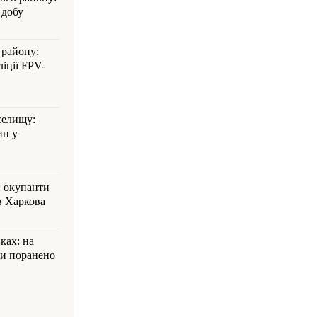
 добу
 району:
іції FPV-
селищу:
ин у
: окупанти
в Харкова
ках: на
ли поранено