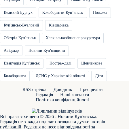
Великий Бурлук
Колаборанти Купʼянськ
Пожежа
Куп'янськ-Вузловий
Ківшарівка
Обстріл Купʼянськ
Харківськаобласнапрокуратура
Авіаудар
Новини Куп'янщини
Евакуація Купʼянськ
Постраждалі
Шевченкове
Колаборанти
ДСНС у Харківській області
Діти
RSS-стрічка
Довідник
Прес-релізи
Редакція
Наші контакти
Політика конфіденційності
Всі права захищено © 2026 - Новини Куп'янська.
Редакція не завжди поділяє погляди та думки авторів
публікацій. Редакція не несе відповідальності за