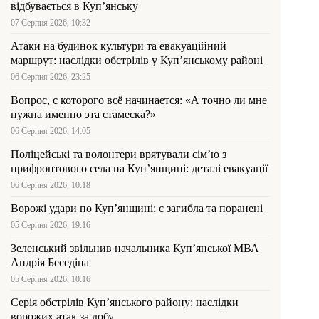
відбувається в Куп’янську
07 Серпня 2026, 10:32
Атаки на будинок культури та евакуаційний
маршрут: наслідки обстрілів у Куп’янському районі
06 Серпня 2026, 23:25
Вопрос, с которого всё начинается: «А точно ли мне
нужна именно эта стамеска?»
06 Серпня 2026, 14:05
Поліцейські та волонтери врятували сім’ю з
прифронтового села на Куп’янщині: деталі евакуації
06 Серпня 2026, 10:18
Ворожі удари по Куп’янщині: є загибла та поранені
05 Серпня 2026, 19:16
Зеленський звільнив начальника Купʼянської МВА
Андрія Беседіна
05 Серпня 2026, 10:16
Серія обстрілів Куп’янського району: наслідки
ворожих атак за добу