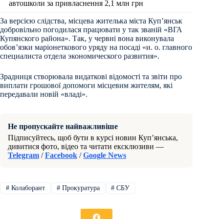
автошколи за привласнення 2,1 млн грн
За версією слідства, місцева жителька міста Куп’янськ
добровільно погодилася працювати у так званій «ВГА
Купянского района». Так, у червні вона виконувала
обов’язки маріонеткового уряду на посаді «и. о. главного
специалиста отдела экономического развития».
Зрадниця створювала видаткові відомості та звіти про
виплати грошової допомоги місцевим жителям, які
передавали новій «владі».
Не пропускайте найважливіше
Підписуйтесь, щоб бути в курсі новин Куп’янська,
дивитися фото, відео та читати ексклюзиви —
Telegram
/
Facebook
/
Google News
#
Колаборант
#
Прокуратура
#
СБУ