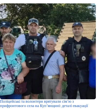
Поліцейські та волонтери врятували сім’ю з
прифронтового села на Куп’янщині: деталі евакуації