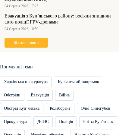
04 Серпня 2026, 17:25
Евакуація з Куп’янського району: росіяни знищили
авто поліції FPV-дронами
04 Серпня 2026, 10:59
Більше новин
Популярні теми
Харківська прокуратура
Куп'янський напрямок
Обстріли
Евакуація
Війна
Обстріл Купʼянська
Колаборант
Олег Синєгубов
Прокуратура
ДСНС
Поліція
Бої за Купʼянськ
Окупація
Наслідки обстрілу
Новини Купʼянська