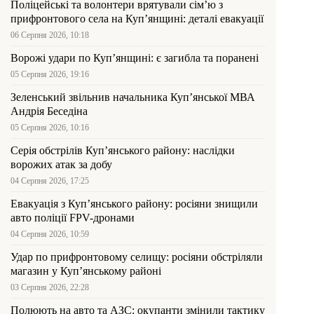
Поліцейські та волонтери врятували сім’ю з
прифронтового села на Куп’янщині: деталі евакуації
06 Серпня 2026, 10:18
Ворожі удари по Куп’янщині: є загибла та поранені
05 Серпня 2026, 19:16
Зеленський звільнив начальника Купʼянської МВА
Андрія Беседіна
05 Серпня 2026, 10:16
Серія обстрілів Куп’янського району: наслідки
ворожих атак за добу
04 Серпня 2026, 17:25
Евакуація з Куп’янського району: росіяни знищили
авто поліції FPV-дронами
04 Серпня 2026, 10:59
Удар по прифронтовому селищу: росіяни обстріляли
магазин у Куп’янському районі
03 Серпня 2026, 22:28
Полюють на авто та АЗС: окупанти змінили тактику