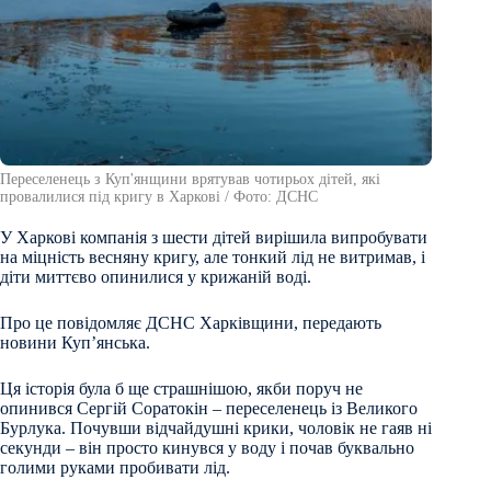
Переселенець з Куп'янщини врятував чотирьох дітей, які
провалилися під кригу в Харкові / Фото: ДСНС
У Харкові компанія з шести дітей вирішила випробувати
на міцність весняну кригу, але тонкий лід не витримав, і
діти миттєво опинилися у крижаній воді.
Про це повідомляє ДСНС Харківщини, передають
новини Куп’янська.
Ця історія була б ще страшнішою, якби поруч не
опинився Сергій Соратокін – переселенець із Великого
Бурлука. Почувши відчайдушні крики, чоловік не гаяв ні
секунди – він просто кинувся у воду і почав буквально
голими руками пробивати лід.