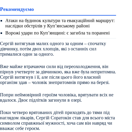
Рекомендуємо
Атаки на будинок культури та евакуаційний маршрут:
наслідки обстрілів у Куп’янському районі
Ворожі удари по Куп’янщині: є загибла та поранені
Сергій витягував малих одного за одним – спочатку
дівчинку, потім двох хлопців, які з останніх сил
трималися один за одного.
Вже майже втрачаючи сили від переохолодження, він
пірнув учетверте за дівчинкою, яка вже була непритомна.
Сергій витягнув і її, але після цього його власний
організм здав – чоловік знепритомнів прямо на березі.
Попри неймовірний героїзм чоловіка, врятувати всіх не
вдалося. Двоє підлітків загинули в озері.
Поки четверо врятованих дітей приходять до тями під
наглядом лікарів, Сергій Соратокін став для всього міста
символом справжньої мужності, хоча сам він навряд чи
вважає себе героєм.