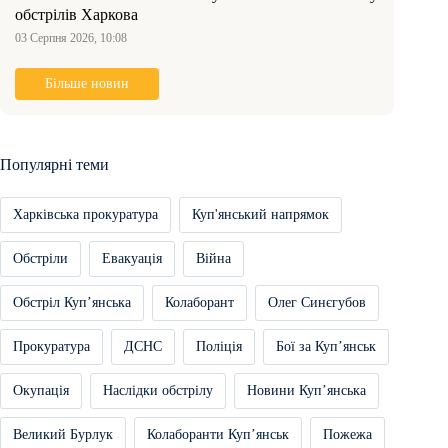
обстрілів Харкова
03 Серпня 2026, 10:08
Більше новин
Популярні теми
Харківська прокуратура
Куп'янський напрямок
Обстріли
Евакуація
Війна
Обстріл Купʼянська
Колаборант
Олег Синєгубов
Прокуратура
ДСНС
Поліція
Бої за Купʼянськ
Окупація
Наслідки обстрілу
Новини Купʼянська
Великий Бурлук
Колаборанти Купʼянськ
Пожежа