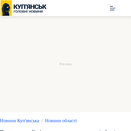
Перейти
до
вмісту
Новини Куп'янська
/
Новини області