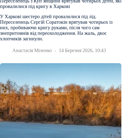
Переселенець з Куп’янщини врятував чотирьох дітей, які
провалилися під кригу в Харкові
У Харкові шестеро дітей провалилися під лід.
Переселенець Сергій Соратокін врятував чотирьох із
них, пробиваючи кригу руками, після чого сам
знепритомнів від переохолодження. На жаль, двоє
хлопчиків загинули.
Анастасія Міленко
14 Березня 2026, 10:43