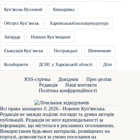
Куп'янськ-Вузловий
Ківшарівка
Обстріл Купʼянськ
Харківськаобласнапрокуратура
Авіаудар
Новини Куп'янщини
Евакуація Купʼянськ
Постраждалі
Шевченкове
Колаборанти
ДСНС у Харківській області
Діти
RSS-стрічка
Довідник
Прес-релізи
Редакція
Наші контакти
Політика конфіденційності
Всі права захищено © 2026 - Новини Куп'янська.
Редакція не завжди поділяє погляди та думки авторів
публікацій. Редакція не несе відповідальності за
інформацію, що міститься в рекламних оголошеннях.
Використання будь-яких матеріалів, розміщених на
порталі, дозволяється за умови посилання на