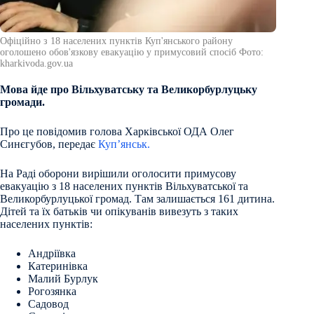
Офіційно з 18 населених пунктів Куп'янського району
оголошено обов'язкову евакуацію у примусовий спосіб Фото:
kharkivoda.gov.ua
Мова йде про Вільхуватську та Великорбурлуцьку
громади.
Про це повідомив голова Харківської ОДА Олег
Синєгубов, передає
Куп’янськ.
На Раді оборони вирішили оголосити примусову
евакуацію з 18 населених пунктів Вільхуватської та
Великорбурлуцької громад. Там залишається 161 дитина.
Дітей та їх батьків чи опікуванів вивезуть з таких
населених пунктів:
Андріївка
Катеринівка
Малий Бурлук
Рогозянка
Садовод