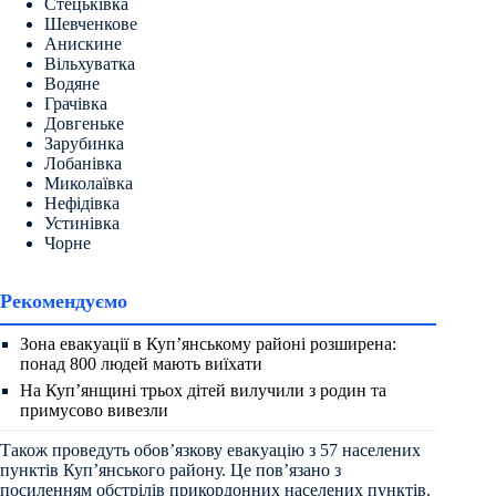
Стецьківка
Шевченкове
Анискине
Вільхуватка
Водяне
Грачівка
Довгеньке
Зарубинка
Лобанівка
Миколаївка
Нефідівка
Устинівка
Чорне
Рекомендуємо
Зона евакуації в Куп’янському районі розширена:
понад 800 людей мають виїхати
На Куп’янщині трьох дітей вилучили з родин та
примусово вивезли
Також проведуть обов’язкову евакуацію з 57 населених
пунктів Куп’янського району. Це пов’язано з
посиленням обстрілів прикордонних населених пунктів.