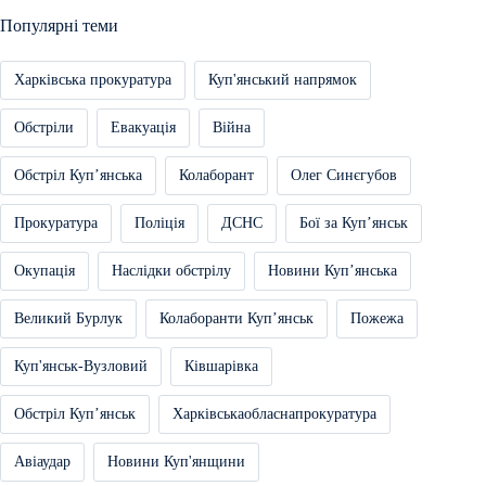
Популярні теми
Харківська прокуратура
Куп'янський напрямок
Обстріли
Евакуація
Війна
Обстріл Купʼянська
Колаборант
Олег Синєгубов
Прокуратура
Поліція
ДСНС
Бої за Купʼянськ
Окупація
Наслідки обстрілу
Новини Купʼянська
Великий Бурлук
Колаборанти Купʼянськ
Пожежа
Куп'янськ-Вузловий
Ківшарівка
Обстріл Купʼянськ
Харківськаобласнапрокуратура
Авіаудар
Новини Куп'янщини