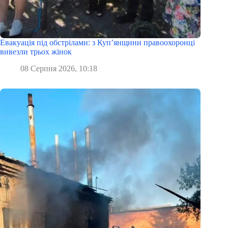
Евакуація під обстрілами: з Куп’янщини правоохоронці
вивезли трьох жінок
08 Серпня 2026, 10:18