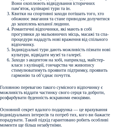
Вони охоплюють відвідування історичних
пам’яток, кулінарні тури та ін.
Квитки на спортивні заходи потішать того, хто
обожнює змагання та стане приводом долучитися
до захоплень коханої людини.
Романтичні відпочинки, які мають в собі
прогулянки до мальовничих місць, масажі та спа-
процедури нададуть нові враження від спільного
відпочинку.
Індивідуальні тури дають можливість пізнати нові
культури, відвідати музеї та галереї.
Заходи з акцентом на хобі, наприклад, майстер-
класи з кулінарії, гончарства чи живопису
стимулюватимуть проявити підтримку, проявить
гармонію та об’єднає почуття.
Головною перевагою такого сумісного відпочинку є
можливість віддати частинку свого серця та доброти,
розфарбувати буденність яскравими емоціями.
Основний секрет вдалого подарунка — це врахування
індивідуальних інтересів та потреб тих, кого ви бажаєте
порадувати. Такий підхід гарантовано робить особливі
моменти ще більш незабутніми.