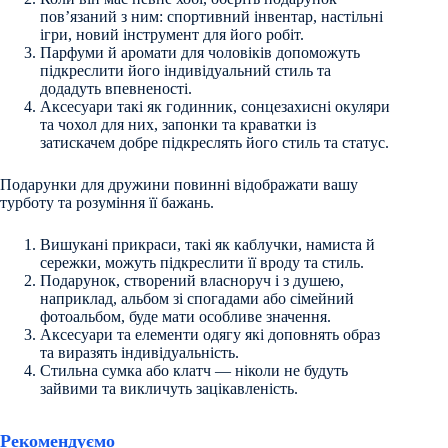
пов’язаний з ним: спортивний інвентар, настільні
ігри, новий інструмент для його робіт.
Парфуми й аромати для чоловіків допоможуть
підкреслити його індивідуальний стиль та
додадуть впевненості.
Аксесуари такі як годинник, сонцезахисні окуляри
та чохол для них, запонки та краватки із
затискачем добре підкреслять його стиль та статус.
Подарунки для дружини повинні відображати вашу
турботу та розуміння її бажань.
Вишукані прикраси, такі як каблучки, намиста й
сережки, можуть підкреслити її вроду та стиль.
Подарунок, створений власноруч і з душею,
наприклад, альбом зі спогадами або сімейний
фотоальбом, буде мати особливе значення.
Аксесуари та елементи одягу які доповнять образ
та виразять індивідуальність.
Стильна сумка або клатч — ніколи не будуть
зайвими та викличуть зацікавленість.
Рекомендуємо