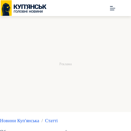
Перейти
до
вмісту
Новини Куп'янська
/
Статті