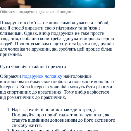
Обираємо подарунок для коханої людини
Подарунки в сім’ї — не лише символ уваги та любові,
але й спосіб виразити свою підтримку та зв’язок з
близькими. Однак, вибір подарунків не таке просте
завдання, особливо коли треба здивувати дорогих серцю
людей. Пропонуємо вам надихнутися ідеями подарунків
для чоловіка та дружини, які зроблять цей процес більш
приємним.
Суто чоловічі та жіночі презенти
Обираючи
подарунок чоловіку
найголовніше
висловлювати йому свою любов та поважаєте коло його
інтересів. Кола інтересів чоловіків можуть бути різними:
від спортивних до креативних. Тому вибір варіюється
від романтичних до практичних.
Наразі, технічні новинки завжди в тренді.
Поміркуйте про новий гаджет чи навушники, які
стануть відмінним доповненням до його активного
способу життя.
Коли він має певне хобі, оберіть подарунок