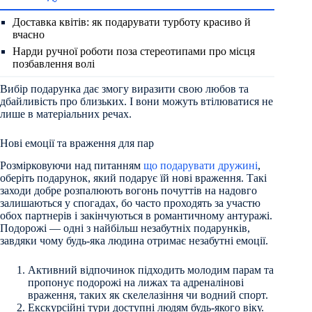
Доставка квітів: як подарувати турботу красиво й
вчасно
Нарди ручної роботи поза стереотипами про місця
позбавлення волі
Вибір подарунка дає змогу виразити свою любов та
дбайливість про близьких. І вони можуть втілюватися не
лише в матеріальних речах.
Нові емоції та враження для пар
Розмірковуючи над питанням
що подарувати дружині
,
оберіть подарунок, який подарує їй нові враження. Такі
заходи добре розпалюють вогонь почуттів на надовго
залишаються у спогадах, бо часто проходять за участю
обох партнерів і закінчуються в романтичному антуражі.
Подорожі — одні з найбільш незабутніх подарунків,
завдяки чому будь-яка людина отримає незабутні емоції.
Активний відпочинок підходить молодим парам та
пропонує подорожі на лижах та адреналінові
враження, таких як скелелазіння чи водний спорт.
Екскурсійні тури доступні людям будь-якого віку.