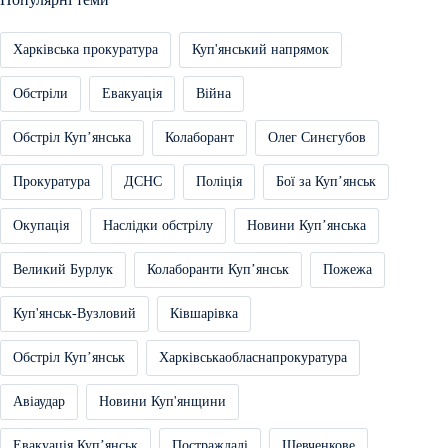
Харківська прокуратура
Куп'янський напрямок
Обстріли
Евакуація
Війна
Обстріл Купʼянська
Колаборант
Олег Синєгубов
Прокуратура
ДСНС
Поліція
Бої за Купʼянськ
Окупація
Наслідки обстрілу
Новини Купʼянська
Великий Бурлук
Колаборанти Купʼянськ
Пожежа
Куп'янськ-Вузловий
Ківшарівка
Обстріл Купʼянськ
Харківськаобласнапрокуратура
Авіаудар
Новини Куп'янщини
Евакуація Купʼянськ
Постраждалі
Шевченкове