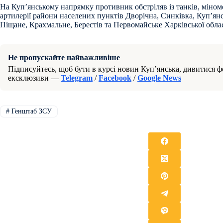
На Куп’янському напрямку противник обстріляв із танків, міноме
артилерії райони населених пунктів Дворічна, Синківка, Куп’янс
Піщане, Крахмальне, Берестів та Первомайське Харківської облас
Не пропускайте найважливіше
Підписуйтесь, щоб бути в курсі новин Куп’янська, дивитися фо
ексклюзиви —
Telegram
/
Facebook
/
Google News
#
Генштаб ЗСУ