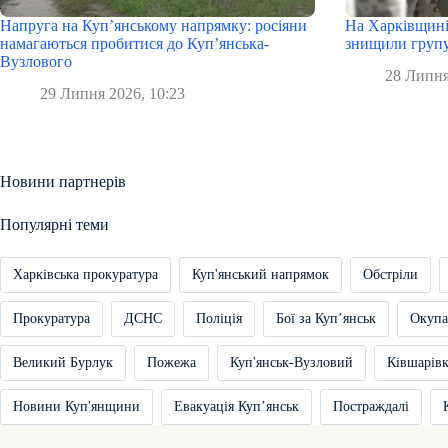
Напруга на Куп’янському напрямку: росіяни
На Харківщині
намагаються пробитися до Куп’янська-
знищили групу
Вузлового
28 Липня
29 Липня 2026, 10:23
Новини партнерів
Популярні теми
Харківська прокуратура
Куп'янський напрямок
Обстріли
Прокуратура
ДСНС
Поліція
Бої за Купʼянськ
Окупа
Великий Бурлук
Пожежа
Куп'янськ-Вузловий
Ківшарів
Новини Куп'янщини
Евакуація Купʼянськ
Постраждалі