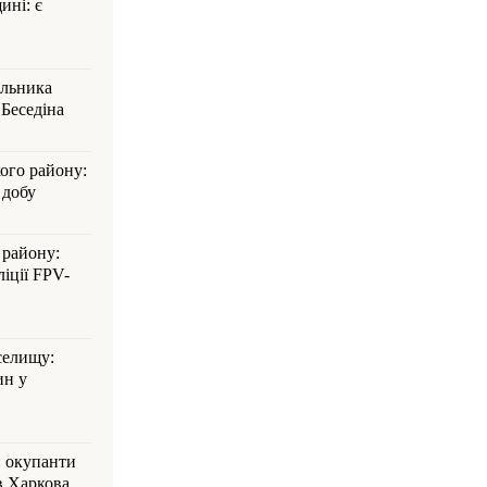
ині: є
альника
Беседіна
кого району:
 добу
 району:
іції FPV-
селищу:
ин у
: окупанти
в Харкова