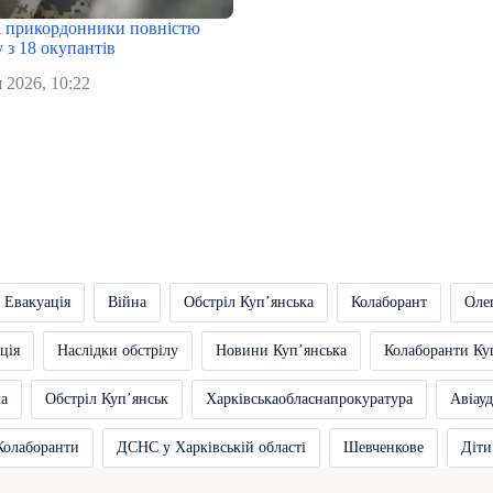
 прикордонники повністю
 з 18 окупантів
 2026, 10:22
Евакуація
Війна
Обстріл Купʼянська
Колаборант
Оле
ція
Наслідки обстрілу
Новини Купʼянська
Колаборанти Ку
ка
Обстріл Купʼянськ
Харківськаобласнапрокуратура
Авіауд
Колаборанти
ДСНС у Харківській області
Шевченкове
Діти