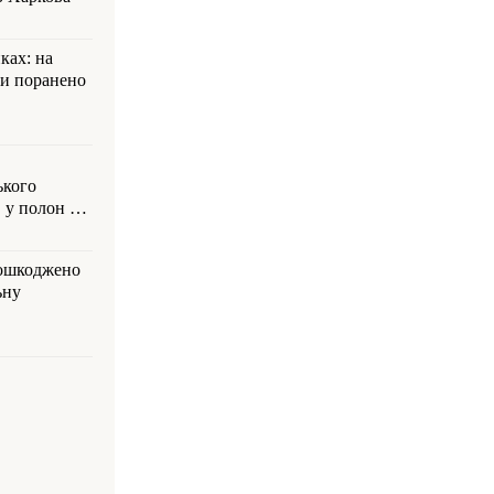
ках: на
ли поранено
ького
 у полон на
пошкоджено
ьну