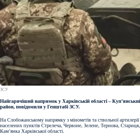
ЗСУ
Найгарячіший напрямок у Харківській області – Куп’янськи
район, повідомили у Генштабі ЗСУ.
На Слобожанському напрямку з мінометів та ствольної артилерії
населених пунктів Стрелеча, Червоне, Зелене, Тернова, Стариця,
Кам’янка Харківської області.