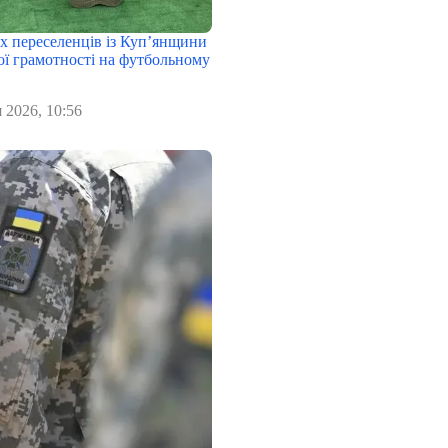
х переселенців із Куп’янщини
ої грамотності на футбольному
 2026, 10:56