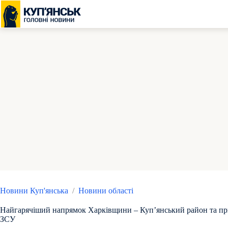
Перейти
до
вмісту
Новини Куп'янська
/
Новини області
Найгарячіший напрямок Харківщини – Куп’янський район та пр
ЗСУ