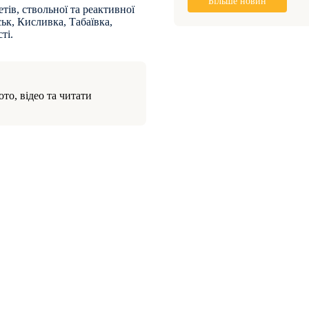
Більше новин
тів, ствольної та реактивної
ьк, Кисливка, Табаївка,
ті.
то, відео та читати