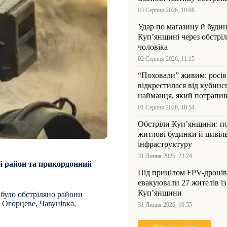
03 Серпня 2026, 10:08
Удар по магазину й будин
Куп’янщині через обстрі
чоловіка
02 Серпня 2026, 11:15
“Поховали” живим: росія
відкрестилася від кубинс
найманця, який потрапив
Куп’янщині
01 Серпня 2026, 10:54
Обстріли Куп’янщини: 
житлові будинки й цивіл
інфраструктуру
31 Липня 2026, 23:24
й район та прикордонний
Під прицілом FPV-дронів
евакуювали 27 жителів із
Куп’янщини
 було обстріляно райони
 Огорцеве, Чавунівка,
31 Липня 2026, 10:55