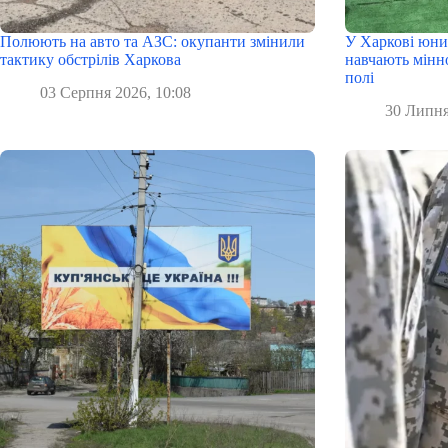
Полюють на авто та АЗС: окупанти змінили
У Харкові юни
тактику обстрілів Харкова
навчають мінн
полі
03 Серпня 2026, 10:08
30 Липня