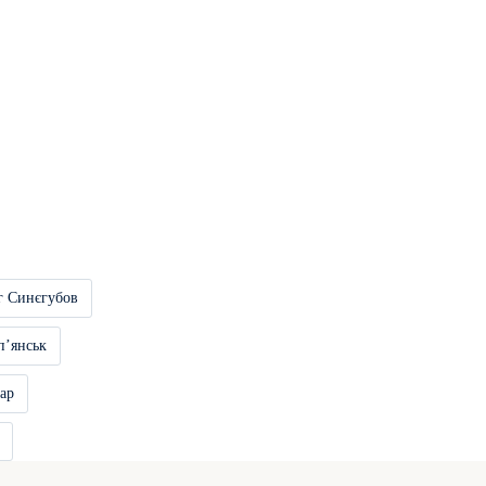
г Синєгубов
пʼянськ
ар