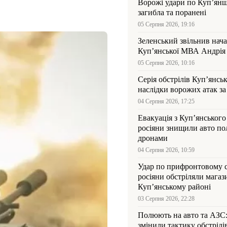
Ворожі удари по Куп’янщ
загибла та поранені
05 Серпня 2026, 19:16
Зеленський звільнив нач
Купʼянської МВА Андрія 
05 Серпня 2026, 10:16
Серія обстрілів Куп’янсь
наслідки ворожих атак за
04 Серпня 2026, 17:25
Евакуація з Куп’янського
росіяни знищили авто пол
дронами
04 Серпня 2026, 10:59
Удар по прифронтовому 
росіяни обстріляли магаз
Куп’янському районі
03 Серпня 2026, 22:28
Полюють на авто та АЗС
змінили тактику обстрілі