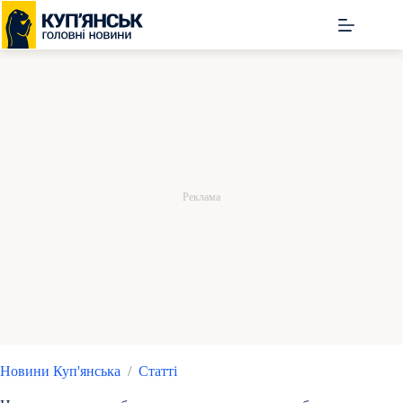
Перейти
до
вмісту
Новини Куп'янська
/
Статті