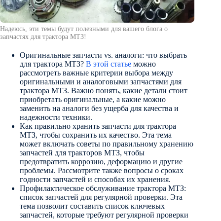
Надеюсь, эти темы будут полезными для вашего блога о
запчастях для трактора МТЗ!
Оригинальные запчасти vs. аналоги: что выбрать
для трактора МТЗ?
В этой статье
можно
рассмотреть важные критерии выбора между
оригинальными и аналоговыми запчастями для
трактора МТЗ. Важно понять, какие детали стоит
приобретать оригинальные, а какие можно
заменить на аналоги без ущерба для качества и
надежности техники.
Как правильно хранить запчасти для трактора
МТЗ, чтобы сохранить их качество. Эта тема
может включать советы по правильному хранению
запчастей для тракторов МТЗ, чтобы
предотвратить коррозию, деформацию и другие
проблемы. Рассмотрите также вопросы о сроках
годности запчастей и способах их хранения.
Профилактическое обслуживание трактора МТЗ:
список запчастей для регулярной проверки. Эта
тема позволит составить список ключевых
запчастей, которые требуют регулярной проверки