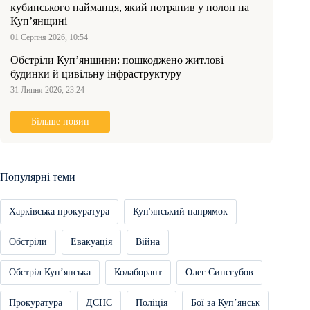
кубинського найманця, який потрапив у полон на
Куп’янщині
01 Серпня 2026, 10:54
Обстріли Куп’янщини: пошкоджено житлові
будинки й цивільну інфраструктуру
31 Липня 2026, 23:24
Більше новин
Популярні теми
Харківська прокуратура
Куп'янський напрямок
Обстріли
Евакуація
Війна
Обстріл Купʼянська
Колаборант
Олег Синєгубов
Прокуратура
ДСНС
Поліція
Бої за Купʼянськ