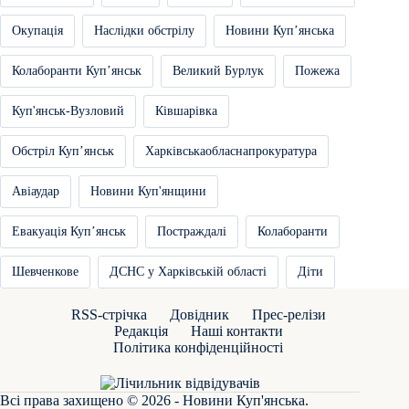
Окупація
Наслідки обстрілу
Новини Купʼянська
Колаборанти Купʼянськ
Великий Бурлук
Пожежа
Куп'янськ-Вузловий
Ківшарівка
Обстріл Купʼянськ
Харківськаобласнапрокуратура
Авіаудар
Новини Куп'янщини
Евакуація Купʼянськ
Постраждалі
Колаборанти
Шевченкове
ДСНС у Харківській області
Діти
RSS-стрічка
Довідник
Прес-релізи
Редакція
Наші контакти
Політика конфіденційності
Всі права захищено © 2026 - Новини Куп'янська.