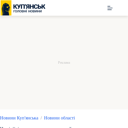
Перейти
до
вмісту
Новини Куп'янська
/
Новини області