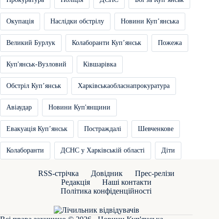
Окупація
Наслідки обстрілу
Новини Купʼянська
Великий Бурлук
Колаборанти Купʼянськ
Пожежа
Куп'янськ-Вузловий
Ківшарівка
Обстріл Купʼянськ
Харківськаобласнапрокуратура
Авіаудар
Новини Куп'янщини
Евакуація Купʼянськ
Постраждалі
Шевченкове
Колаборанти
ДСНС у Харківській області
Діти
RSS-стрічка
Довідник
Прес-релізи
Редакція
Наші контакти
Політика конфіденційності