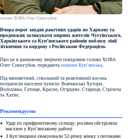
голова ХОВА Олег Синєгубов
Вчора ворог завдав ракетних ударів по Харкову та
продовжив залякувати мирних жителів Чугуївського,
Харківського та Куп’янського районів поблизу лінії
зіткнення та кордону з Російською Федерацією.
Про це в ранковому звернені повідомив голова ХОВА
Олег Синєгубов, передають
новини Куп’янська
.
Під мінометний, ствольний та реактивний вогонь
потрапили населені пункти: Вовчанські Хутори,
Волохівка, Гатище, Красне, Огірцеве, Стариця, Стрілеча
та Хатнє.
Рекомендуємо
Удар по прифронтовому селищу: росіяни обстріляли
магазин у Куп’янському районі
З Куп’янщини евакуювали 52-річну жінку з песиками