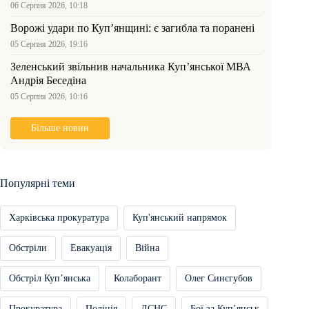
06 Серпня 2026, 10:18
Ворожі удари по Куп’янщині: є загибла та поранені
05 Серпня 2026, 19:16
Зеленський звільнив начальника Купʼянської МВА
Андрія Беседіна
05 Серпня 2026, 10:16
Більше новин
Популярні теми
Харківська прокуратура
Куп'янський напрямок
Обстріли
Евакуація
Війна
Обстріл Купʼянська
Колаборант
Олег Синєгубов
Прокуратура
Поліція
ДСНС
Бої за Купʼянськ