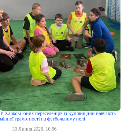
У Харкові юних переселенців із Куп’янщини навчають
мінної грамотності на футбольному полі
30 Липня 2026, 10:56