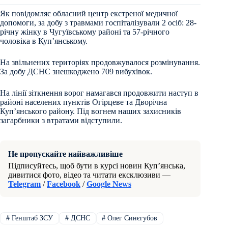
Як повідомляє обласний центр екстреної медичної
допомоги, за добу з травмами госпіталізували 2 осіб: 28-
річну жінку в Чугуївському районі та 57-річного
чоловіка в Куп’янському.
На звільнених територіях продовжувалося розмінування.
За добу ДСНС знешкоджено 709 вибухівок.
На лінії зіткнення ворог намагався продовжити наступ в
районі населених пунктів Огірцеве та Дворічна
Куп’янського району. Під вогнем наших захисників
загарбники з втратами відступили.
Не пропускайте найважливіше
Підписуйтесь, щоб бути в курсі новин Куп’янська,
дивитися фото, відео та читати ексклюзиви —
Telegram
/
Facebook
/
Google News
#
Генштаб ЗСУ
#
ДСНС
#
Олег Синєгубов