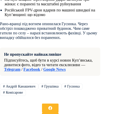
жінки: є поранені та масштабні руйнування
Російський FPV-дрон вдарив по машині швидкої на
Куп’янщині: що відомо
Рано-вранці під вогнем опинилася Гусинка. Через
обстріл пошкоджено приватний будинок. Чим саме
гатили по селу – наразі встановлюють фахівці. У цьому
випадку обійшлося без поранених.
Не пропускайте найважливіше
Підписуйтесь, щоб бути в курсі новин Куп’янська,
дивитися фото, відео та читати ексклюзиви —
Telegram
/
Facebook
/
Google News
#
Андрій Канашевич
#
Грушівка
#
Гусинка
#
Комісарове