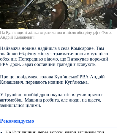
На Куп'янщині жінка втратила ноги після обстрілу рф / Фото:
Андрій Канашевич
Найважча новина надійшла з села Комісарове. Там
знайшли 66-річну жінку з травматичною ампутацією
обох ніг. Попередньо відомо, що її атакував ворожий
FPV-дрон. Зараз обставини трагедії з’ясовують.
Про це повідомляє голова Куп’янської РВА Андрій
Канашевич, передають новини Куп’янська.
У Грушівці пообіді дрон окупантів влучив прямо в
автомобіль. Машина розбита, але люди, на щастя,
залишилися цілими.
Рекомендуємо
На Куп’янщині через ворожі удари загинули три