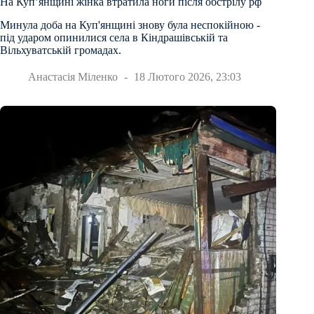
На Куп’янщині жінка втратила ноги після обстрілу рф
Минула доба на Куп'янщині знову була неспокійною -
під ударом опинилися села в Кіндрашівській та
Вільхуватській громадах.
Анастасія Міленко
18 Лютого 2026, 23:03