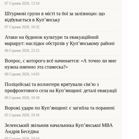
07 Серпня 2026, 13:54
Штурмові групи в місті та бої за залізницю: що
відбувається в Куп’янську
07 Серпня 2026, 10:32
Атаки на будинок культури та евакуаційний
маршрут: наслідки обстрілів у Куп’янському районі
06 Серпня 2026, 23:25
Вопрос, с которого всё начинается: «А точно ли мне
нужна именно эта стамеска?»
06 Серпня 2026, 14:05
Поліцейські та волонтери врятували сім’ю з
прифронтового села на Куп’янщині: деталі евакуації
06 Серпня 2026, 10:18
Ворожі удари по Куп’янщині: є загибла та поранені
05 Серпня 2026, 19:16
Зеленський звільнив начальника Купʼянської МВА
Андрія Беседіна
05 Серпня 2026, 10:16