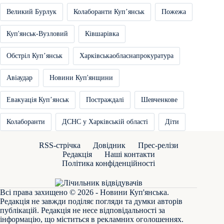
Великий Бурлук
Колаборанти Купʼянськ
Пожежа
Куп'янськ-Вузловий
Ківшарівка
Обстріл Купʼянськ
Харківськаобласнапрокуратура
Авіаудар
Новини Куп'янщини
Евакуація Купʼянськ
Постраждалі
Шевченкове
Колаборанти
ДСНС у Харківській області
Діти
RSS-стрічка
Довідник
Прес-релізи
Редакція
Наші контакти
Політика конфіденційності
Всі права захищено © 2026 - Новини Куп'янська.
Редакція не завжди поділяє погляди та думки авторів
публікацій. Редакція не несе відповідальності за
інформацію, що міститься в рекламних оголошеннях.