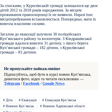
За списками, у Курилівській громаді залишалося ще двоє
дітей 2012 та 2018 років народження. За місцем
проживання правоохоронці їх не виявили. Наразі їхнє
місцеперебування встановлюється. Попередньо, мати їх
вивезла власними силами.
Загалом до евакуації залучили 30 поліцейських
Куп’янського району та волонтерів. З Кіндрашівської
громади вдалося вивезти 31 дитину, з лівого берега
Куп’янської громади – 182 дітини, з Курилівської
громади – 83 дитини.
Не пропускайте найважливіше
Підписуйтесь, щоб бути в курсі новин Куп’янська,
дивитися фото, відео та читати ексклюзиви —
Telegram
/
Facebook
/
Google News
#
Діти
#
Евакуація
#
Евакуація Купʼянськ
#
Новини Купʼянськ
#
Новини Харківської області