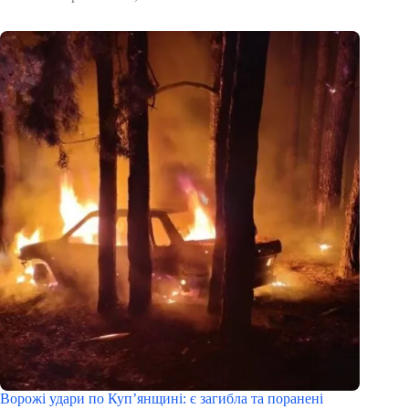
Ворожі удари по Куп’янщині: є загибла та поранені