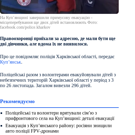
На Купʼянщині завершили примусову евакуацію -
місцеперебування ще двох дітей встановлюють Фото:
facebook.com/police.kharkov
Правоохоронці приїхали за адресою, де мали бути ще
дві дівчинки, але вдома їх не виявилося.
Про це повідомляє поліція Харківської області, передає
Куп’янськ
.
Поліцейські разом з волонтерами евакуйовували дітей з
небезпечних територій Харківської області у період з 3
по 26 листопада. Загалом вивезли 296 дітей.
Рекомендуємо
Поліцейські та волонтери врятували сім’ю з
прифронтового села на Куп’янщині: деталі евакуації
Евакуація з Куп’янського району: росіяни знищили
авто поліції FPV-дронами