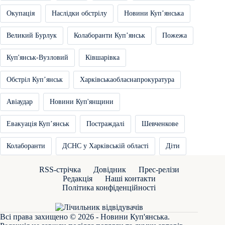
Окупація
Наслідки обстрілу
Новини Купʼянська
Великий Бурлук
Колаборанти Купʼянськ
Пожежа
Куп'янськ-Вузловий
Ківшарівка
Обстріл Купʼянськ
Харківськаобласнапрокуратура
Авіаудар
Новини Куп'янщини
Евакуація Купʼянськ
Постраждалі
Шевченкове
Колаборанти
ДСНС у Харківській області
Діти
RSS-стрічка
Довідник
Прес-релізи
Редакція
Наші контакти
Політика конфіденційності
Всі права захищено © 2026 - Новини Куп'янська.