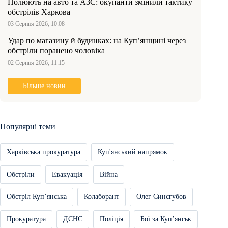
Полюють на авто та АЗС: окупанти змінили тактику
обстрілів Харкова
03 Серпня 2026, 10:08
Удар по магазину й будинках: на Куп’янщині через
обстріли поранено чоловіка
02 Серпня 2026, 11:15
Більше новин
Популярні теми
Харківська прокуратура
Куп'янський напрямок
Обстріли
Евакуація
Війна
Обстріл Купʼянська
Колаборант
Олег Синєгубов
Прокуратура
ДСНС
Поліція
Бої за Купʼянськ