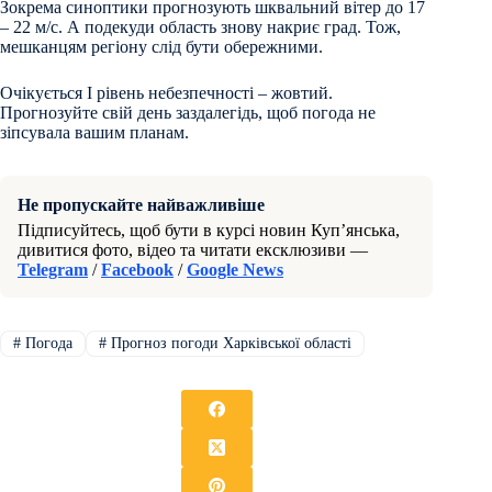
Зокрема синоптики прогнозують шквальний вітер до 17
– 22 м/с. А подекуди область знову накриє град. Тож,
мешканцям регіону слід бути обережними.
Очікується І рівень небезпечності – жовтий.
Прогнозуйте свій день заздалегідь, щоб погода не
зіпсувала вашим планам.
Не пропускайте найважливіше
Підписуйтесь, щоб бути в курсі новин Куп’янська,
дивитися фото, відео та читати ексклюзиви —
Telegram
/
Facebook
/
Google News
#
Погода
#
Прогноз погоди Харківської області