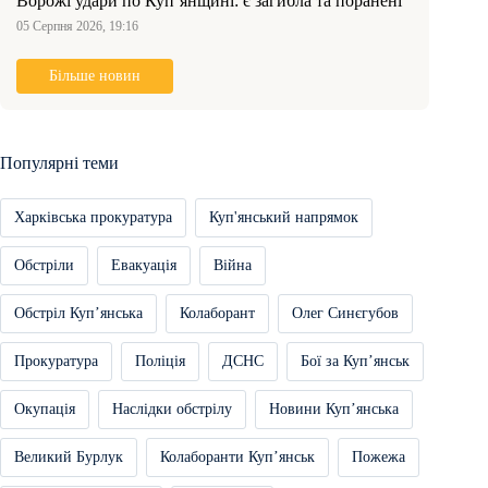
Ворожі удари по Куп’янщині: є загибла та поранені
05 Серпня 2026, 19:16
Більше новин
Популярні теми
Харківська прокуратура
Куп'янський напрямок
Обстріли
Евакуація
Війна
Обстріл Купʼянська
Колаборант
Олег Синєгубов
Прокуратура
Поліція
ДСНС
Бої за Купʼянськ
Окупація
Наслідки обстрілу
Новини Купʼянська
Великий Бурлук
Колаборанти Купʼянськ
Пожежа