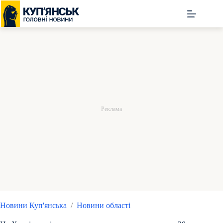
Перейти
до
вмісту
Новини Куп'янська
/
Новини області