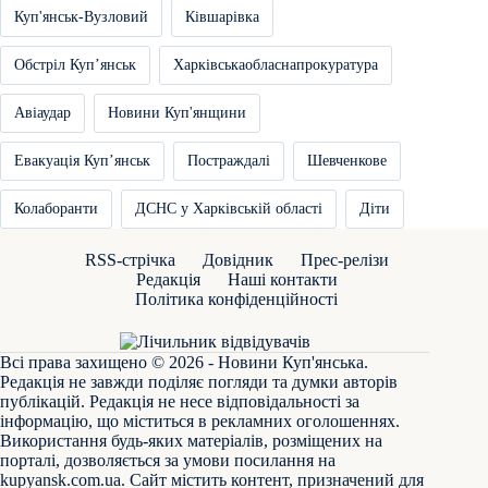
Куп'янськ-Вузловий
Ківшарівка
Обстріл Купʼянськ
Харківськаобласнапрокуратура
Авіаудар
Новини Куп'янщини
Евакуація Купʼянськ
Постраждалі
Шевченкове
Колаборанти
ДСНС у Харківській області
Діти
RSS-стрічка
Довідник
Прес-релізи
Редакція
Наші контакти
Політика конфіденційності
Всі права захищено © 2026 - Новини Куп'янська.
Редакція не завжди поділяє погляди та думки авторів
публікацій. Редакція не несе відповідальності за
інформацію, що міститься в рекламних оголошеннях.
Використання будь-яких матеріалів, розміщених на
порталі, дозволяється за умови посилання на
kupyansk.com.ua
. Сайт містить контент, призначений для