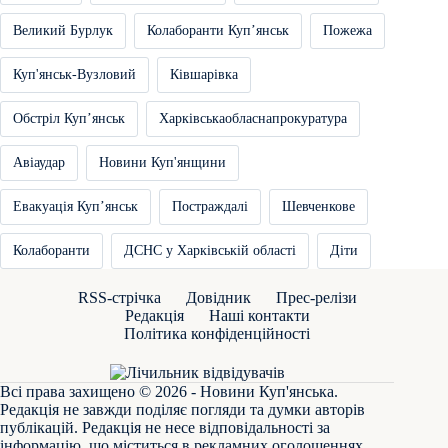
Великий Бурлук
Колаборанти Купʼянськ
Пожежа
Куп'янськ-Вузловий
Ківшарівка
Обстріл Купʼянськ
Харківськаобласнапрокуратура
Авіаудар
Новини Куп'янщини
Евакуація Купʼянськ
Постраждалі
Шевченкове
Колаборанти
ДСНС у Харківській області
Діти
RSS-стрічка
Довідник
Прес-релізи
Редакція
Наші контакти
Політика конфіденційності
Всі права захищено © 2026 - Новини Куп'янська.
Редакція не завжди поділяє погляди та думки авторів
публікацій. Редакція не несе відповідальності за
інформацію, що міститься в рекламних оголошеннях.