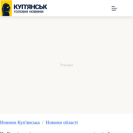
Перейти
до
вмісту
Новини Куп'янська
/
Новини області