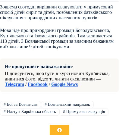
Зокрема сьогодні вирішили евакуювати у примусовий
спосіб дітей-сиріт та дітей, позбавлених батьківського
піклування з прикордонних населених пунктів.
Мова йде про прикордонні громади Богодухівського,
Куп’янського та Ізюмського районів. Там залишається
113 дітей. З Вовчанської громади за власним бажанням
виїхали лише 9 дітей з опікунами.
Не пропускайте найважливіше
Підписуйтесь, щоб бути в курсі новин Куп’янська,
дивитися фото, відео та читати ексклюзиви —
Telegram
/
Facebook
/
Google News
#
Бої за Вовчанськ
#
Вовчанський напрямок
#
Наступ Харківська область
#
Примусова евакуація