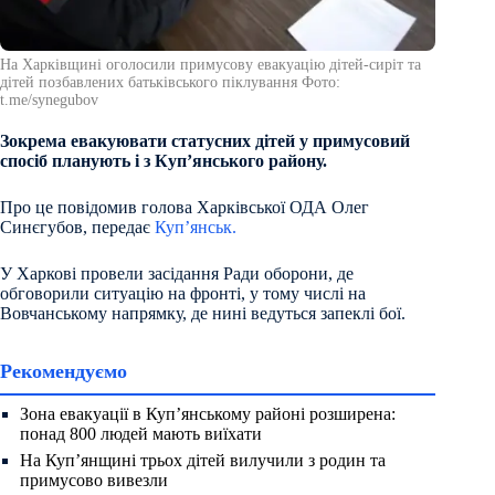
На Харківщині оголосили примусову евакуацію дітей-сиріт та
дітей позбавлених батьківського піклування Фото:
t.me/synegubov
Зокрема евакуювати статусних дітей у примусовий
спосіб планують і з Куп’янського району.
Про це повідомив голова Харківської ОДА Олег
Синєгубов, передає
Куп’янськ.
У Харкові провели засідання Ради оборони, де
обговорили ситуацію на фронті, у тому числі на
Вовчанському напрямку, де нині ведуться запеклі бої.
Рекомендуємо
Зона евакуації в Куп’янському районі розширена:
понад 800 людей мають виїхати
На Куп’янщині трьох дітей вилучили з родин та
примусово вивезли