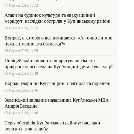
07 Серпня 2026, 10:32
Атаки на будинок культури та евакуаційний
маршрут: наслідки обстрілів у Куп’янському районі
06 Серпня 2026, 23:25
Вопрос, с которого всё начинается: «А точно ли мне
нужна именно эта стамеска?»
06 Серпня 2026, 14:05
Поліцейські та волонтери врятували сім’ю з
прифронтового села на Куп’янщині: деталі евакуації
06 Серпня 2026, 10:18
Ворожі удари по Куп’янщині: є загибла та поранені
05 Серпня 2026, 19:16
Зеленський звільнив начальника Купʼянської МВА
Андрія Беседіна
05 Серпня 2026, 10:16
Серія обстрілів Куп’янського району: наслідки
ворожих атак за добу