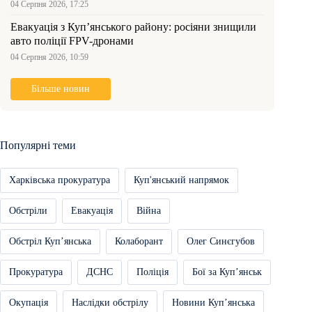
04 Серпня 2026, 17:25
Евакуація з Куп’янського району: росіяни знищили
авто поліції FPV-дронами
04 Серпня 2026, 10:59
Більше новин
Популярні теми
Харківська прокуратура
Куп'янський напрямок
Обстріли
Евакуація
Війна
Обстріл Купʼянська
Колаборант
Олег Синєгубов
Прокуратура
ДСНС
Поліція
Бої за Купʼянськ
Окупація
Наслідки обстрілу
Новини Купʼянська