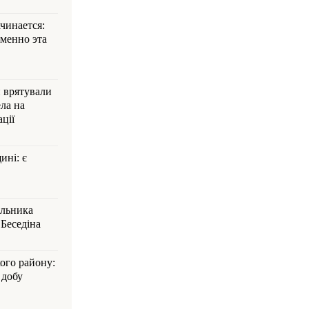
ачинается:
менно эта
и врятували
ла на
ції
ині: є
альника
Беседіна
кого району:
 добу