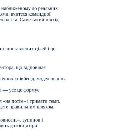
ді, наближеному до реальних
ями, вчитеся командної
ціаліста. Саме такий підхід
ть поставлених цілей і це
ентора, що відповідає
нічних співбесід, моделювання
и — усе це формує
 «на потім» і тримати темп.
йдете правильним шляхом.
овисань», зупинок і
дять до кінця при