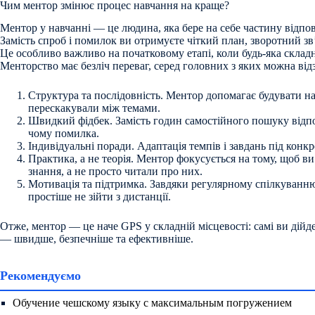
Чим ментор змінює процес навчання на краще?
Ментор у навчанні — це людина, яка бере на себе частину відпові
Замість спроб і помилок ви отримуєте чіткий план, зворотний зв
Це особливо важливо на початковому етапі, коли будь-яка складн
Менторство має безліч переваг, серед головних з яких можна від
Структура та послідовність. Ментор допомагає будувати на
перескакували між темами.
Швидкий фідбек. Замість годин самостійного пошуку відпові
чому помилка.
Індивідуальні поради. Адаптація темпів і завдань під конкр
Практика, а не теорія. Ментор фокусується на тому, щоб в
знання, а не просто читали про них.
Мотивація та підтримка. Завдяки регулярному спілкуванню
простіше не зійти з дистанції.
Отже, ментор — це наче GPS у складній місцевості: самі ви дійде
— швидше, безпечніше та ефективніше.
Рекомендуємо
Обучение чешскому языку с максимальным погружением