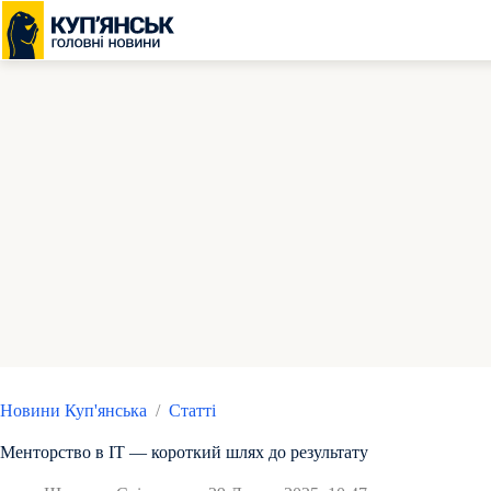
Перейти
до
вмісту
Новини Куп'янська
/
Статті
Менторство в ІТ — короткий шлях до результату