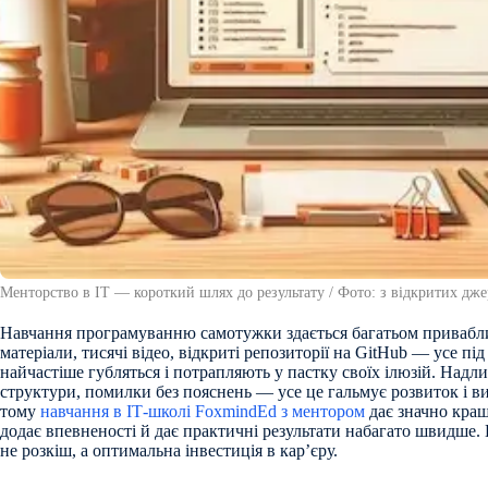
Менторство в ІТ — короткий шлях до результату / Фото: з відкритих дже
Навчання програмуванню самотужки здається багатьом привабли
матеріали, тисячі відео, відкриті репозиторії на GitHub — усе пі
найчастіше губляться і потрапляють у пастку своїх ілюзій. Надли
структури, помилки без пояснень — усе це гальмує розвиток і в
тому
навчання в ІТ-школі FoxmindEd з ментором
дає значно кращ
додає впевненості й дає практичні результати набагато швидше
не розкіш, а оптимальна інвестиція в кар’єру.