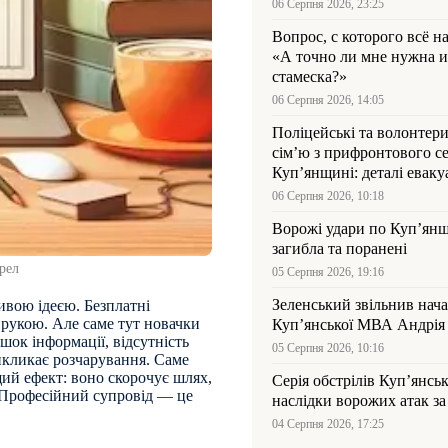
06 Серпня 2026, 23:25
Вопрос, с которого всё н
«А точно ли мне нужна и
стамеска?»
06 Серпня 2026, 14:05
Поліцейські та волонтер
сім’ю з прифронтового се
Куп’янщині: деталі евакуа
06 Серпня 2026, 10:18
Ворожі удари по Куп’янщ
загибла та поранені
рел
05 Серпня 2026, 19:16
Зеленський звільнив нач
вою ідеєю. Безплатні
д рукою. Але саме тут новачки
Купʼянської МВА Андрія 
шок інформації, відсутність
05 Серпня 2026, 10:16
икликає розчарування. Саме
ий ефект: воно скорочує шлях,
Серія обстрілів Куп’янсь
. Професійний супровід — це
наслідки ворожих атак за
04 Серпня 2026, 17:25