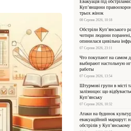
Евакуація під обстрілами:
Куп’янщини правоохорон
трьох жінок
08 Серпня 2026, 10:18
Обстріли Куп’янського р
чотири людини поранені,
опинилася цивільна інфр
07 Серпня 2026, 23:11
Что покупают на самом де
выбирают настольную иг
работы
07 Серпня 2026, 13:54
Штурмові групи в місті та
залізницю: що відбуваєть
Куп’янську
07 Серпня 2026, 10:32
Атаки на будинок культур
евакуаційний маршрут: н
обстрілів у Куп’янському