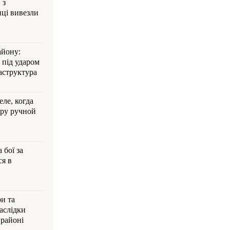
 з
ці вивезли
айону:
 під ударом
аструктура
ле, когда
ру ручной
 бої за
ся в
и та
аслідки
 районі