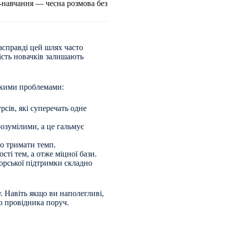
-навчання — чесна розмова без
асправді цей шлях часто
ість новачків залишають
такими проблемами:
рсів, які суперечать одне
озумілими, а це гальмує
но тримати темп.
сті тем, а отже міцної бази.
орської підтримки складно
. Навіть якщо ви наполегливі,
о провідника поруч.