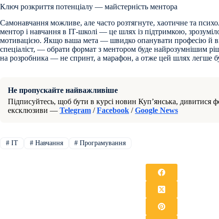
Ключ розкриття потенціалу — майстерність ментора
Самонавчання можливе, але часто розтягнуте, хаотичне та психо
ментор і навчання в ІТ-школі — це шлях із підтримкою, зрозумі
мотивацією. Якщо ваша мета — швидко опанувати професію й в
спеціаліст, — обрати формат з ментором буде найрозумнішим рі
на розробника — не спринт, а марафон, а отже цей шлях легше б
Не пропускайте найважливіше
Підписуйтесь, щоб бути в курсі новин Куп’янська, дивитися фо
ексклюзиви —
Telegram
/
Facebook
/
Google News
#
IT
#
Навчання
#
Програмування