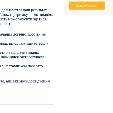
Більше новин
дальності за ваш результат.
’язок, підтримку та мотивацію.
ість може змусити здатися.
значити:
вчання логічно, щоб ви не
ді, ви одразу дізнаєтеся, у
етно ваш рівень знань.
и навчилися застосовувати
 з наставником набагато
те, але з кимось досвідченим