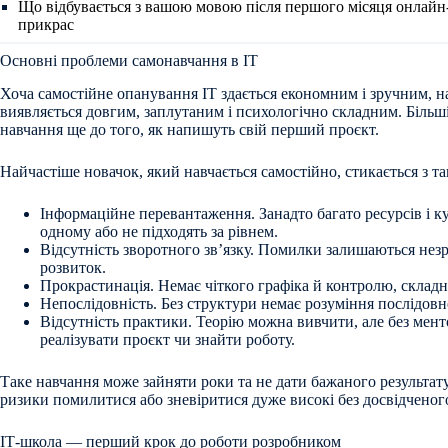
Що відбувається з вашою мовою після першого місяця онлайн
прикрас
Основні проблеми самонавчання в ІТ
Хоча самостійне опанування ІТ здається економним і зручним, н
виявляється довгим, заплутаним і психологічно складним. Більш
навчання ще до того, як напишуть свій перший проєкт.
Найчастіше новачок, який навчається самостійно, стикається з 
Інформаційне перевантаження. Занадто багато ресурсів і ку
одному або не підходять за рівнем.
Відсутність зворотного зв’язку. Помилки залишаються незр
розвиток.
Прокрастинація. Немає чіткого графіка й контролю, склад
Непослідовність. Без структури немає розуміння послідовно
Відсутність практики. Теорію можна вивчити, але без мент
реалізувати проєкт чи знайти роботу.
Таке навчання може зайняти роки та не дати бажаного результату
ризики помилитися або зневіритися дуже високі без досвідченог
ІТ-школа — перший крок до роботи розробником