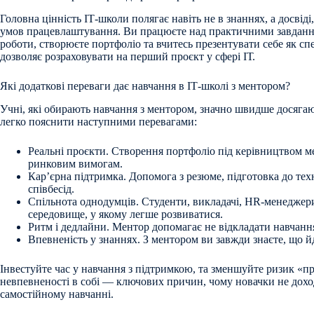
Головна цінність ІТ-школи полягає навіть не в знаннях, а досві
умов працевлаштування. Ви працюєте над практичними завданн
роботи, створюєте портфоліо та вчитесь презентувати себе як спе
дозволяє розраховувати на перший проєкт у сфері ІТ.
Які додаткові переваги дає навчання в ІТ-школі з ментором?
Учні, які обирають навчання з ментором, значно швидше досягаю
легко пояснити наступними перевагами:
Реальні проєкти. Створення портфоліо під керівництвом м
ринковим вимогам.
Кар’єрна підтримка. Допомога з резюме, підготовка до тех
співбесід.
Спільнота однодумців. Студенти, викладачі, HR-менеджер
середовище, у якому легше розвиватися.
Ритм і дедлайни. Ментор допомагає не відкладати навчання
Впевненість у знаннях. З ментором ви завжди знаєте, що 
Інвестуйте час у навчання з підтримкою, та зменшуйте ризик «пр
невпевненості в собі — ключових причин, чому новачки не дохо
самостійному навчанні.