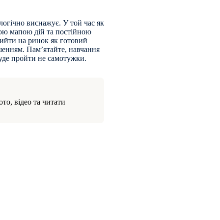
логічно виснажує. У той час як
лою мапою дій та постійною
ийти на ринок як готовий
шенням. Пам’ятайте, навчання
уде пройти не самотужки.
то, відео та читати