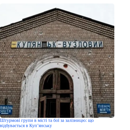
Штурмові групи в місті та бої за залізницю: що
відбувається в Куп’янську