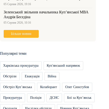
05 Серпня 2026, 19:16
Зеленський звільнив начальника Купʼянської МВА
Андрія Беседіна
05 Серпня 2026, 10:16
Більше новин
Популярні теми
Харківська прокуратура
Куп'янський напрямок
Обстріли
Евакуація
Війна
Обстріл Купʼянська
Колаборант
Олег Синєгубов
Прокуратура
Поліція
ДСНС
Бої за Купʼянськ
Окупація
Наслідки обстрілу
Новини Купʼянська