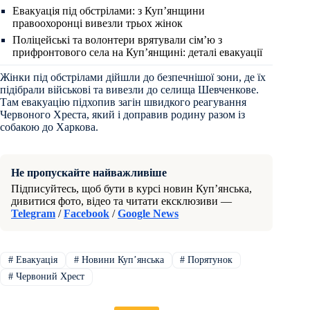
Евакуація під обстрілами: з Куп’янщини
правоохоронці вивезли трьох жінок
Поліцейські та волонтери врятували сім’ю з
прифронтового села на Куп’янщині: деталі евакуації
Жінки під обстрілами дійшли до безпечнішої зони, де їх
підібрали військові та вивезли до селища Шевченкове.
Там евакуацію підхопив загін швидкого реагування
Червоного Хреста, який і доправив родину разом із
собакою до Харкова.
Не пропускайте найважливіше
Підписуйтесь, щоб бути в курсі новин Куп’янська,
дивитися фото, відео та читати ексклюзиви —
Telegram
/
Facebook
/
Google News
#
Евакуація
#
Новини Купʼянська
#
Порятунок
#
Червоний Хрест