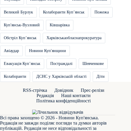
Великий Бурлук
Колаборанти Купʼянськ
Пожежа
Куп'янськ-Вузловий
Ківшарівка
Обстріл Купʼянськ
Харківськаобласнапрокуратура
Авіаудар
Новини Куп'янщини
Евакуація Купʼянськ
Постраждалі
Шевченкове
Колаборанти
ДСНС у Харківській області
Діти
RSS-стрічка
Довідник
Прес-релізи
Редакція
Наші контакти
Політика конфіденційності
Всі права захищено © 2026 - Новини Куп'янська.
Редакція не завжди поділяє погляди та думки авторів
публікацій. Редакція не несе відповідальності за