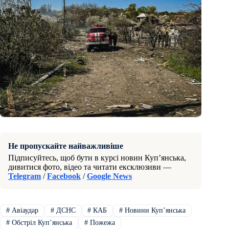
Не пропускайте найважливіше
Підписуйтесь, щоб бути в курсі новин Куп’янська,
дивитися фото, відео та читати ексклюзиви —
Telegram
/
Facebook
/
Google News
#
Авіаудар
#
ДСНС
#
КАБ
#
Новини Купʼянська
#
Обстріл Купʼянська
#
Пожежа