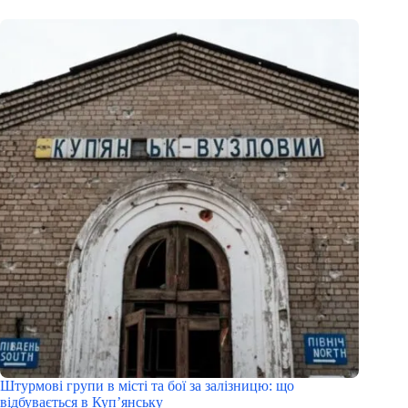
Штурмові групи в місті та бої за залізницю: що
відбувається в Куп’янську