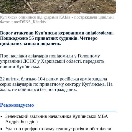
Куп'янськ опинився під ударами КАБів - постраждали цивільні
Фото: t.me/DSNS_Kharkiv
Ворог атакував Куп’янськ керованими авіабомбами.
Пошкоджено 55 приватних будинків. Четверо
цивільних зазнали поранень.
Про наслідки авіаударів повідомили у Головному
управлінні ДСНС у Харківській області, передають
новини Купʼянська.
22 квітня, близько 10-ї ранку, російська армія завдала
серію авіаударів по приватному сектору Куп’янська. На
жаль, не обійшлося без постраждалих.
Рекомендуємо
Зеленський звільнив начальника Купʼянської МВА
Андрія Беседіна
Удар по прифронтовому селищу: росіяни обстріляли