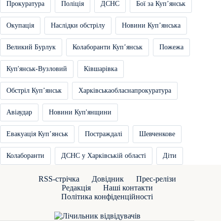
Прокуратура
Поліція
ДСНС
Бої за Купʼянськ
Окупація
Наслідки обстрілу
Новини Купʼянська
Великий Бурлук
Колаборанти Купʼянськ
Пожежа
Куп'янськ-Вузловий
Ківшарівка
Обстріл Купʼянськ
Харківськаобласнапрокуратура
Авіаудар
Новини Куп'янщини
Евакуація Купʼянськ
Постраждалі
Шевченкове
Колаборанти
ДСНС у Харківській області
Діти
RSS-стрічка
Довідник
Прес-релізи
Редакція
Наші контакти
Політика конфіденційності