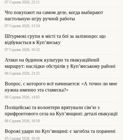
07 Серпня 2026, 23:11
Что покупают на самом деле, когда выбирают
настольную игру ручной работы
07 Серпня 2026, 13:54
Штурмові групи в місті та бої за залізницю: що
відбувається в Куп’янську
07 Серпня 2026, 10:32
Атаки на будинок культури та евакуаційний
маршрут: наслідки обстрілів у Куп’янському районі
06 Серпня 2026, 23:25
Вопрос, с которого всё начинается: «А точно ли мне
нужна именно эта стамеска?»
06 Серпня 2026, 14:05
Поліцейські та волонтери врятували сім’ю з
прифронтового села на Куп’янщині: деталі евакуації
06 Серпня 2026, 10:18
Ворожі удари по Куп’янщині: є загибла та поранені
05 Серпня 2026, 19:16