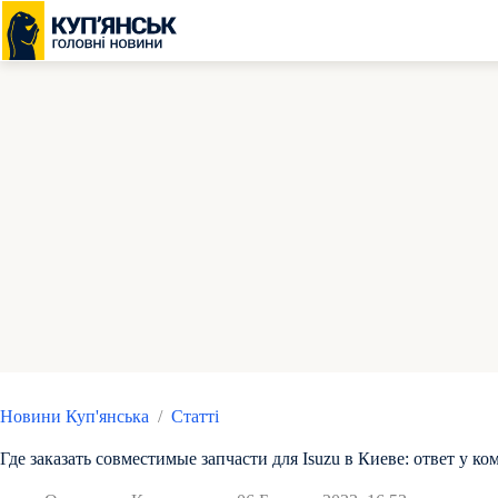
Перейти
до
вмісту
Новини Куп'янська
/
Статті
Где заказать совместимые запчасти для Isuzu в Киеве: ответ у