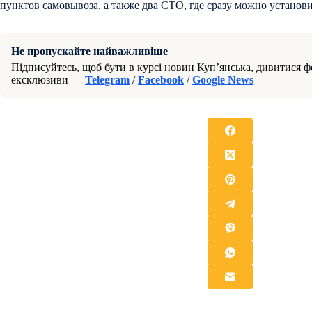
пунктов самовывоза, а также два СТО, где сразу можно установи
Не пропускайте найважливіше
Підписуйтесь, щоб бути в курсі новин Куп’янська, дивитися фо
ексклюзиви —
Telegram
/
Facebook
/
Google News