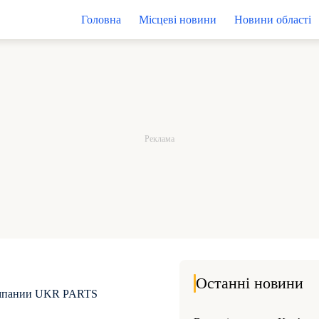
Головна
Місцеві новини
Новини області
Останні новини
 компании UKR PARTS