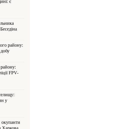
ині: є
альника
Беседіна
кого району:
 добу
 району:
іції FPV-
селищу:
ин у
: окупанти
в Харкова