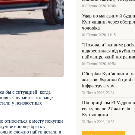
03 Серпня 2026, 10:08
Удар по магазину й будин
Куп’янщині через обстрі
чоловіка
02 Серпня 2026, 11:15
“Поховали” живим: росія
відкрестилася від кубинс
найманця, який потрапив
Куп’янщині
01 Серпня 2026, 10:54
Обстріли Куп’янщини: 
житлові будинки й цивіл
інфраструктуру
ся бы с ситуацией, когда
31 Липня 2026, 23:24
одят. Случается это чаще
Під прицілом FPV-дронів
детали у неизвестных
евакуювали 27 жителів із
Куп’янщини
но относиться к месту покупки
31 Липня 2026, 10:55
лучше вообще брать у
ольно сложно найти детали в