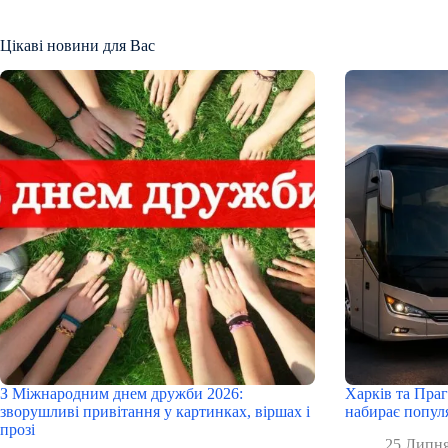
Цікаві новини для Вас
З Міжнародним днем дружби 2026:
Харків та Праг
зворушливі привітання у картинках, віршах і
набирає попул
прозі
25 Липня