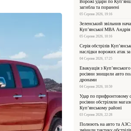
Ворожі удари по Куп’янщ
загибла та поранені
05 Серпня 2026, 19:16
Зеленський звільнив нач
Купʼянської МВА Андрія 
05 Серпня 2026, 10:16
Серія обстрілів Куп’янсь
наслідки ворожих атак за
04 Серпня 2026, 17:25
Евакуація з Куп’янського
росіяни знищили авто пол
дронами
04 Серпня 2026, 10:59
Удар по прифронтовому 
росіяни обстріляли магаз
Куп’янському районі
03 Серпня 2026, 22:28
Полюють на авто та АЗС
змінили тактику обстрілі