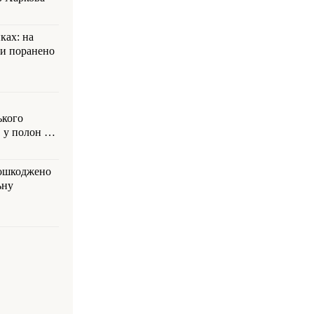
ках: на
ли поранено
ького
 у полон на
пошкоджено
ьну