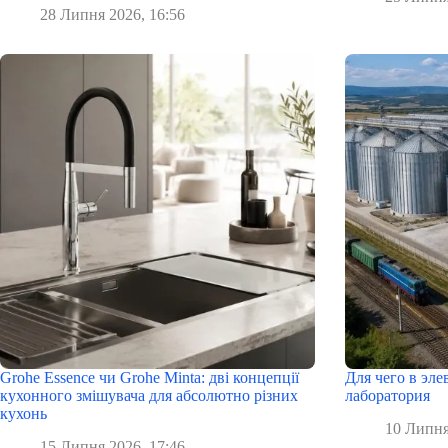
28 Липня 2026, 16:56
Grohe Essence чи Grohe Minta: дві концепції
Для чего в эл
кухонного змішувача для абсолютно різних
лаборатория
кухонь
10 Липня
15 Липня 2026, 17:46