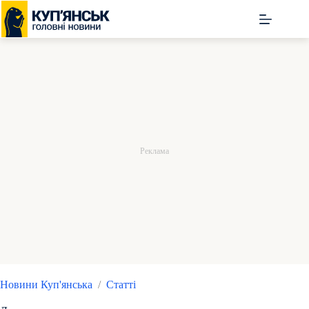
Перейти
до
вмісту
Новини Куп'янська
/
Статті