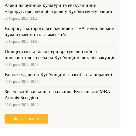
Атаки на будинок культури та евакуаційний
маршрут: наслідки обстрілів у Куп’янському районі
06 Серпня 2026, 23:25
Вопрос, с которого всё начинается: «А точно ли мне
нужна именно эта стамеска?»
06 Серпня 2026, 14:05
Поліцейські та волонтери врятували сім’ю з
прифронтового села на Куп’янщині: деталі евакуації
06 Серпня 2026, 10:18
Ворожі удари по Куп’янщині: є загибла та поранені
05 Серпня 2026, 19:16
Зеленський звільнив начальника Купʼянської МВА
Андрія Беседіна
05 Серпня 2026, 10:16
Більше новин