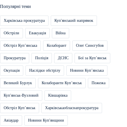
Популярні теми
Харківська прокуратура
Куп'янський напрямок
Обстріли
Евакуація
Війна
Обстріл Купʼянська
Колаборант
Олег Синєгубов
Прокуратура
Поліція
ДСНС
Бої за Купʼянськ
Окупація
Наслідки обстрілу
Новини Купʼянська
Великий Бурлук
Колаборанти Купʼянськ
Пожежа
Куп'янськ-Вузловий
Ківшарівка
Обстріл Купʼянськ
Харківськаобласнапрокуратура
Авіаудар
Новини Куп'янщини