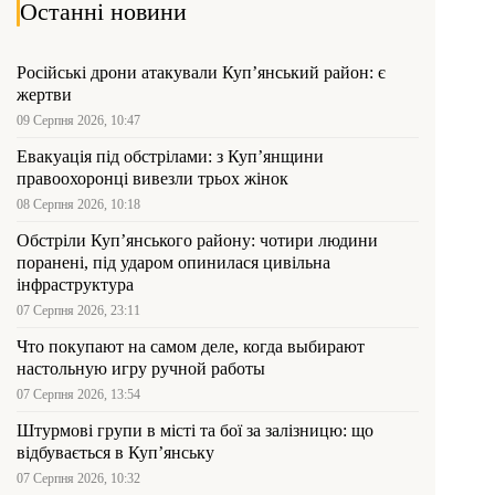
Останні новини
Російські дрони атакували Куп’янський район: є
жертви
09 Серпня 2026, 10:47
Евакуація під обстрілами: з Куп’янщини
правоохоронці вивезли трьох жінок
08 Серпня 2026, 10:18
Обстріли Куп’янського району: чотири людини
поранені, під ударом опинилася цивільна
інфраструктура
07 Серпня 2026, 23:11
Что покупают на самом деле, когда выбирают
настольную игру ручной работы
07 Серпня 2026, 13:54
Штурмові групи в місті та бої за залізницю: що
відбувається в Куп’янську
07 Серпня 2026, 10:32