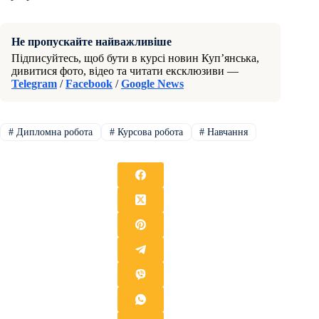
Не пропускайте найважливіше
Підписуйтесь, щоб бути в курсі новин Куп’янська,
дивитися фото, відео та читати ексклюзиви —
Telegram
/
Facebook
/
Google News
#
Дипломна робота
#
Курсова робота
#
Навчання