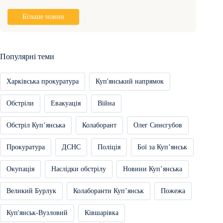
Більше новин
Популярні теми
Харківська прокуратура
Куп'янський напрямок
Обстріли
Евакуація
Війна
Обстріл Купʼянська
Колаборант
Олег Синєгубов
Прокуратура
ДСНС
Поліція
Бої за Купʼянськ
Окупація
Наслідки обстрілу
Новини Купʼянська
Великий Бурлук
Колаборанти Купʼянськ
Пожежа
Куп'янськ-Вузловий
Ківшарівка