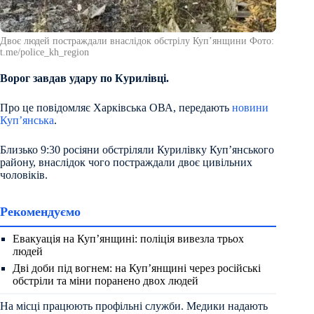
Двоє людей постраждали внаслідок обстрілу Купʼянщини Фото:
t.me/police_kh_region
Ворог завдав удару по Курилівці.
Про це повідомляє Харківська ОВА, передають
новини
Куп’янська
.
Близько 9:30 росіяни обстріляли Курилівку Купʼянського
району, внаслідок чого постраждали двоє цивільних
чоловіків.
Рекомендуємо
Евакуація на Куп’янщині: поліція вивезла трьох
людей
Дві доби під вогнем: на Куп’янщині через російські
обстріли та міни поранено двох людей
На місці працюють профільні служби. Медики надають