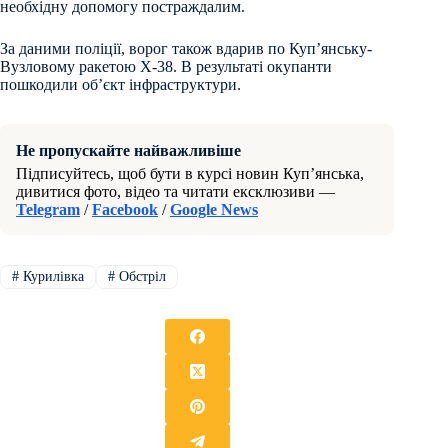
необхідну допомогу постраждалим.
За даними поліції, ворог також вдарив по Купʼянську-
Вузловому ракетою Х-38. В результаті окупанти
пошкодили обʼєкт інфраструктури.
Не пропускайте найважливіше
Підписуйтесь, щоб бути в курсі новин Куп’янська,
дивитися фото, відео та читати ексклюзиви —
Telegram
/
Facebook
/
Google News
#
Курилівка
#
Обстріл