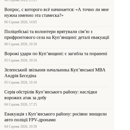
Вопрос, с которого всё начинается: «А точно ли мне
нужна именно эта стамеска?»
06 Серпня 2026, 14:05
Поліцейські та волонтери врятували сім’ю з
прифронтового села на Куп’янщині: деталі евакуації
06 Серпня 2026, 10:18
Ворожі удари по Куп’янщині: є загибла та поранені
05 Серпня 2026, 19:16
Зеленський звільнив начальника Купʼянської МВА
Андрія Беседіна
05 Серпня 2026, 10:16
Серія обстрілів Куп’янського району: наслідки
ворожих атак за добу
04 Серпня 2026, 17:25
Евакуація з Куп’янського району: росіяни знищили
авто поліції FPV-дронами
04 Серпня 2026, 10:59