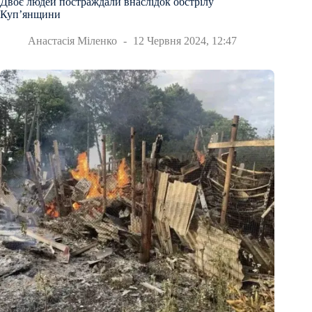
Двоє людей постраждали внаслідок обстрілу
Купʼянщини
Анастасія Міленко
12 Червня 2024, 12:47