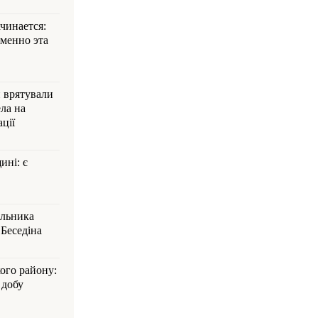
ачинается:
менно эта
и врятували
ла на
ції
ині: є
альника
Беседіна
кого району:
 добу