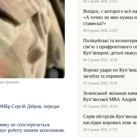
06 Серпня 2026, 23:25
Вопрос, с которого всё н
«А точно ли мне нужна и
стамеска?»
06 Серпня 2026, 14:05
Поліцейські та волонтер
сім’ю з прифронтового се
Куп’янщині: деталі евакуа
06 Серпня 2026, 10:18
Ворожі удари по Куп’янщ
загибла та поранені
люстроване
05 Серпня 2026, 19:16
Зеленський звільнив нач
Купʼянської МВА Андрія 
 ОМБр Сергій Дібров, передає
05 Серпня 2026, 10:16
Серія обстрілів Куп’янсь
наслідки ворожих атак за
мку не спостерігається.
іпшує роботу нашим захисникам.
04 Серпня 2026, 17:25