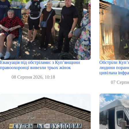
Евакуація під обстрілами: з Куп’янщини
Обстріли Куп’
правоохоронці вивезли трьох жінок
людини поране
цивільна інфр
08 Серпня 2026, 10:18
07 Серпн