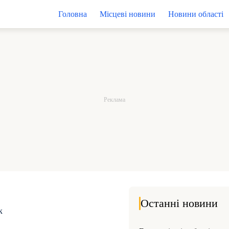
Головна
Місцеві новини
Новини області
Останні новини
к