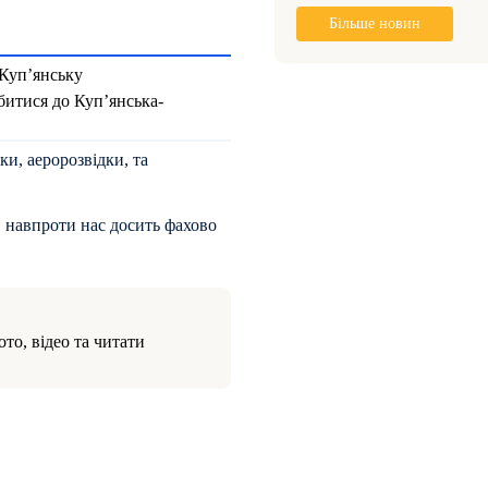
Більше новин
 Куп’янську
битися до Куп’янська-
ки, аеророзвідки, та
, навпроти нас досить фахово
то, відео та читати