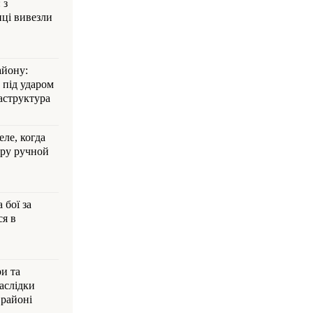
 з
ці вивезли
айону:
 під ударом
аструктура
ле, когда
ру ручной
 бої за
ся в
и та
аслідки
 районі