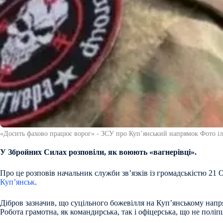
«Досить фахово працює ворог» - ЗСУ про Купʼянський напрямок Фото і
У Збройних Силах розповіли, як воюють «вагнерівці».
Про це розповів начальник служби звʼязків із громадськістю 21
Куп’янськ
.
Дібров зазначив, що суцільного божевілля на Купʼянському напря
Робота грамотна, як командирська, так і офіцерська, що не пол