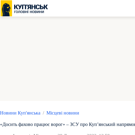
Перейти
до
вмісту
Новини Куп'янська
/
Місцеві новини
«Досить фахово працює ворог» – ЗСУ про Купʼянський напрямо