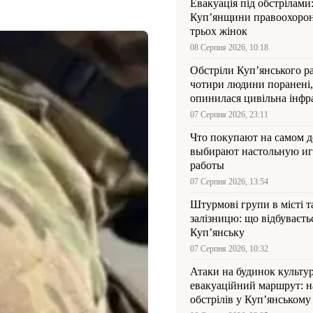
Евакуація під обстрілами:
Куп’янщини правоохорон
трьох жінок
08 Серпня 2026, 10:18
Обстріли Куп’янського р
чотири людини поранені,
опинилася цивільна інфр
07 Серпня 2026, 23:11
Что покупают на самом де
выбирают настольную иг
работы
07 Серпня 2026, 13:54
Штурмові групи в місті та
залізницю: що відбуваєть
Куп’янську
07 Серпня 2026, 10:32
Атаки на будинок культур
евакуаційний маршрут: н
обстрілів у Куп’янському