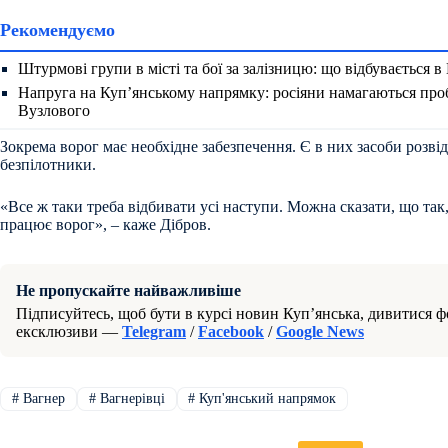
Рекомендуємо
Штурмові групи в місті та бої за залізницю: що відбувається в
Напруга на Куп’янському напрямку: росіяни намагаються про
Вузлового
Зокрема ворог має необхідне забезпечення. Є в них засоби розвід
безпілотники.
«Все ж таки треба відбивати усі наступи. Можна сказати, що так
працює ворог», – каже Дібров.
Не пропускайте найважливіше
Підписуйтесь, щоб бути в курсі новин Куп’янська, дивитися фо
ексклюзиви —
Telegram
/
Facebook
/
Google News
#
Вагнер
#
Вагнерівці
#
Куп'янський напрямок