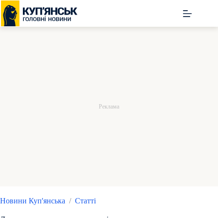
Перейти
до
вмісту
Новини Куп'янська
/
Статті