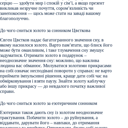
серцю — здобути мир і спокій у сім’ї, а якщо презент
викликав незручне почуття, сором’язливість чи
занепокоєння — щось може стати на заваді вашому
благополуччю.
До чого сниться золото за сонником Цвєткова
Євген Цвєтков надає багатогранного значення сну, в
якому наснилося золото. Варто пам’ятати, що блиск його
може бути оманливим, і таке тлумачення сну змушує
задуматися. Отримати золото в подарунок –
неоднозначне значення сну: можливо, що важлива
людина вас обманює. Милуватися золотими прикрасами
на собі означає несподівані повороти у справах: не варто
приймати імпульсивні рішення, краще дати собі час на
обмірковування і взяти паузу. Знайти золоту каблучку
або іншу прикрасу — до невдалого початку важливої ​​
справи.
До чого сниться золото за езотеричним сонником
Езотерики також дають сну із золотом неоднозначне
трактування. Побачити золото – до руйнування, а
віддавати, дарувати його – навпаки, до отримання
подарунка та прибутку. Отримувати, брати собі золото