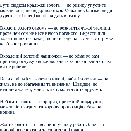
Бути свідком крадіжки золота — до ризику упустити
можливості, що відкриваються. Можливо, близькі люди
дурять вас і спеціально вводять в оману.
Вкрасти золото самому — до розкриття чужої таємниці,
проте цей сон не несе нічого поганого. Вкрасти цілі
золоті зливки означає, що попереду на вас чекає стрімке
кар’єрне зростання.
Вкрадений золотий ланцюжок — до обману: вам
припишуть чужу відповідальність за погані вчинки, які
ви не робили.
Велика кількість золота, кишені, набиті золотом — на
жаль, не до збагачення та визнання. Швидше, до
неприємностей, конфліктів із колегами та друзями.
Небагато золота — сюрприз, приємний подарунок,
можливість отримати хорошу пропозицію, бажана
новина.
Жовте золото — на великий успіх у роботі, біле — на
широкі перспективи та сприятливі плани.