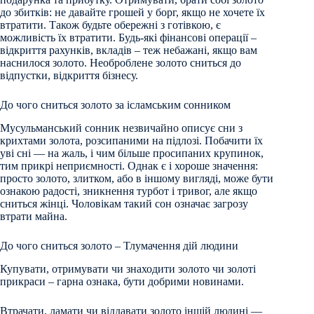
до збитків: не давайте грошей у борг, якщо не хочете їх
втратити. Також будьте обережні з готівкою, є
можливість їх втратити. Будь-які фінансові операції –
відкриття рахунків, вкладів – теж небажані, якщо вам
наснилося золото. Необроблене золото сниться до
відпустки, відкриття бізнесу.
До чого сниться золото за ісламським сонником
Мусульманський сонник незвичайно описує сни з
крихтами золота, розсипаними на підлозі. Побачити їх
уві сні — на жаль, і чим більше просипаних крупинок,
тим прикрі неприємності. Однак є і хороше значення:
просто золото, злитком, або в іншому вигляді, може бути
ознакою радості, зникнення турбот і тривог, але якщо
сниться жінці. Чоловікам такий сон означає загрозу
втрати майна.
До чого сниться золото – Тлумачення дій людини
Купувати, отримувати чи знаходити золото чи золоті
прикраси – гарна ознака, бути добрими новинами.
Втрачати, ламати чи віддавати золото іншій людині —