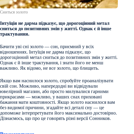
Сниться золото
Інтуїція не дарма підказує, що дорогоцінний метал
сниться до позитивних змін у житті. Однак є й інше
трактування.
Бачити уві сні золото — сон, приємний у всіх
відношеннях. Інтуїція не дарма підказує, що
дорогоцінний метал сниться до позитивних змін у житті.
Однак є й інше трактування, і знати його не менш
важливо. Як відомо, не все золото, що блищить.
Якщо вам наснилося золото, спробуйте проаналізувати
свій сон. Можливо, напередодні ви відвідували
ювелірний магазин, або просто милувалися гарними
прикрасами — можливо, у ваших снах приховані
бажання мати коштовності. Якщо золото наснилося вам
без видимої причини, згадайте всі деталі сну — це
допоможе інтерпретувати його максимально достовірно.
Дізнаємось, що про це говорять різні версії Сонников.
Рекомендуємо