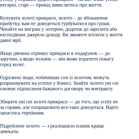
негарні, старі — привід замислитись про життя.
Купувати золоті прикраси, золото – до збільшення
прибутку, вам не доведеться турбуватися про гроші.
Чекайте на виграш у лотерею, додаток до зарплати або
несподіване джерело доходу. Ви зможете втілити у життя
давні мрії.
Якщо дівчина отримує прикраси в подарунок — до
заручин, а якщо чоловік — він може втратити повагу
серед колег.
Одружені люди, побачивши сон із золотом, можуть
розраховувати на успіхи у бізнесі. Знайти золото уві сні
означає підписання бажаного договору чи контракту.
Збирати уві сні золоті прикраси — до того, що успіх не
за горами, але попрацювати все-таки доведеться. Варто
запастись терпінням.
Підроблене золото — з реалізацією планів краще
зачекати.