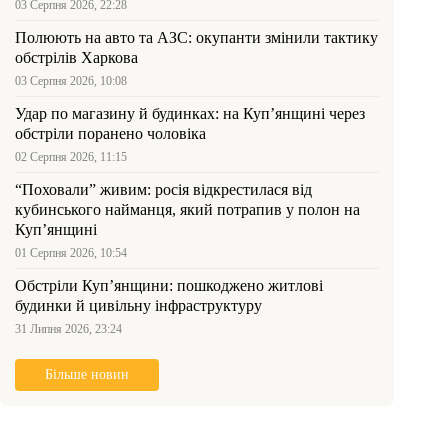
03 Серпня 2026, 22:28
Полюють на авто та АЗС: окупанти змінили тактику
обстрілів Харкова
03 Серпня 2026, 10:08
Удар по магазину й будинках: на Куп’янщині через
обстріли поранено чоловіка
02 Серпня 2026, 11:15
“Поховали” живим: росія відкрестилася від
кубинського найманця, який потрапив у полон на
Куп’янщині
01 Серпня 2026, 10:54
Обстріли Куп’янщини: пошкоджено житлові
будинки й цивільну інфраструктуру
31 Липня 2026, 23:24
Більше новин