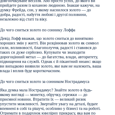
довгоочікуване весілля. Або просто успіх, до якого ви
прийдете разом із коханою людиною. Інакше кажучи, на
думку Фрейда, сон, у якому наснилося золото — до
добра, радості, набуття любові і другої половини,
незалежно від статі та віку.
До чого сниться золото по соннику Лоффа
Девід Лофф вважав, що золото сниться до винятково
хороших змін у житті. Він розцінював золото як символ
сили, впливовості, благополуччя, радості і ставився до
таких сн дуже серйозно. Купувати чи знаходити
дорогоцінний метал — до багатства, влади, авторитету,
підвищення на службі. Однак є й пікантний нюанс: якщо
ви випадково виявили золото, яке вам не належить, ваша
влада і вплив буде короткочасним.
До чого сниться золото за сонником Нострадамуса
Яка думка мала Нострадамус? Знайти золото в будь-
якому вигляді — монетку, обручку, сережки — до
приємної новини. Втратити їх — великий ризик
упустити можливості. Звертайте увагу на деталі, будьте
впевнені в собі та рішучі, особливо у бізнесі та на роботі.
Отримати в подарунок ювелірну прикрасу, яка вам по