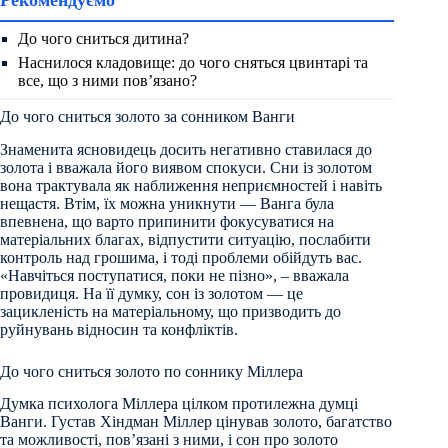
До чого сниться дитина?
Наснилося кладовище: до чого сняться цвинтарі та
все, що з ними пов’язано?
До чого сниться золото за сонником Ванги
Знаменита ясновидець досить негативно ставилася до
золота і вважала його виявом спокуси. Сни із золотом
вона трактувала як наближення неприємностей і навіть
нещастя. Втім, їх можна уникнути — Ванга була
впевнена, що варто припинити фокусуватися на
матеріальних благах, відпустити ситуацію, послабити
контроль над грошима, і тоді проблеми обійдуть вас.
«Навчіться поступатися, поки не пізно», – вважала
провидиця. На її думку, сон із золотом — це
зацикленість на матеріальному, що призводить до
руйнувань відносин та конфліктів.
До чого сниться золото по соннику Міллера
Думка психолога Міллера цілком протилежна думці
Ванги. Густав Хіндман Міллер цінував золото, багатство
та можливості, пов’язані з ними, і сон про золото