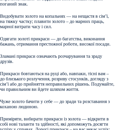
поганий знак.
Видобувати золото на копальнях — на нещастя в сім’ї,
на тяжку частку; плавити золото – до марних праць,
марної витрати часу і сил.
Одягати золоті прикраси — до багатства, виконання
бажань, отримання престижної роботи, високої посади.
Зламані прикраси означають розчарування та зраду
друзів.
Прикраси бовтаються на руці або, навпаки, тісні вам –
до близького розлучення, розриву стосунків, догляду з
сім’ї або до прийняття неправильних рішень. Подумайте,
чи правильним ви йдете шляхом життя.
Чуже золото бачити у себе — до зради та розставання з
коханою людиною.
Приміряти, вибирати прикраси із золота — відкрити в
собі нові таланти та здібності, які допоможуть досягти
успіху у справах. Дорогі прикраси – на вас чекає успіх;