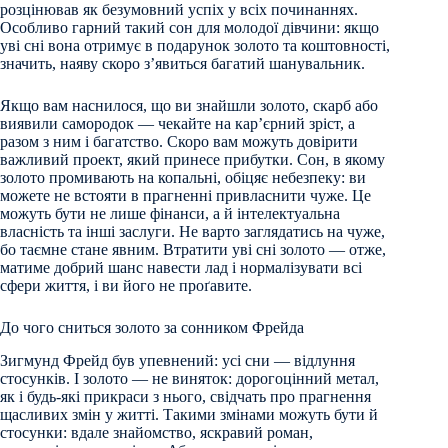
розцінював як безумовний успіх у всіх починаннях.
Особливо гарний такий сон для молодої дівчини: якщо
уві сні вона отримує в подарунок золото та коштовності,
значить, наяву скоро з’явиться багатий шанувальник.
Якщо вам наснилося, що ви знайшли золото, скарб або
виявили самородок — чекайте на кар’єрний зріст, а
разом з ним і багатство. Скоро вам можуть довірити
важливий проект, який принесе прибутки. Сон, в якому
золото промивають на копальні, обіцяє небезпеку: ви
можете не встояти в прагненні привласнити чуже. Це
можуть бути не лише фінанси, а й інтелектуальна
власність та інші заслуги. Не варто заглядатись на чуже,
бо таємне стане явним. Втратити уві сні золото — отже,
матиме добрий шанс навести лад і нормалізувати всі
сфери життя, і ви його не проґавите.
До чого сниться золото за сонником Фрейда
Зигмунд Фрейд був упевнений: усі сни — відлуння
стосунків. І золото — не виняток: дорогоцінний метал,
як і будь-які прикраси з нього, свідчать про прагнення
щасливих змін у житті. Такими змінами можуть бути й
стосунки: вдале знайомство, яскравий роман,