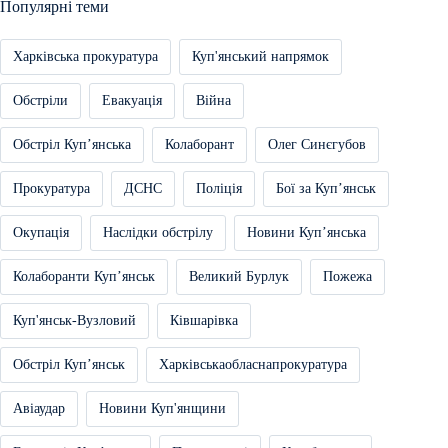
Популярні теми
Харківська прокуратура
Куп'янський напрямок
Обстріли
Евакуація
Війна
Обстріл Купʼянська
Колаборант
Олег Синєгубов
Прокуратура
ДСНС
Поліція
Бої за Купʼянськ
Окупація
Наслідки обстрілу
Новини Купʼянська
Колаборанти Купʼянськ
Великий Бурлук
Пожежа
Куп'янськ-Вузловий
Ківшарівка
Обстріл Купʼянськ
Харківськаобласнапрокуратура
Авіаудар
Новини Куп'янщини