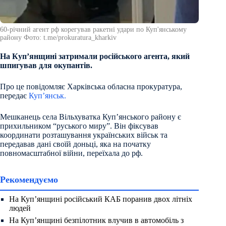
60-річний агент рф корегував ракетні удари по Куп'янському
району Фото: t.me/prokuratura_kharkiv
На Куп’янщині затримали російського агента, який
шпигував для окупантів.
Про це повідомляє Харківська обласна прокуратура,
передає
Куп’янськ.
Мешканець села Вільхуватка Купʼянського району є
прихильником “руського миру”. Він фіксував
координати розташування українських військ та
передавав дані своїй доньці, яка на початку
повномасштабної війни, переїхала до рф.
Рекомендуємо
На Куп’янщині російський КАБ поранив двох літніх
людей
На Куп’янщині безпілотник влучив в автомобіль з