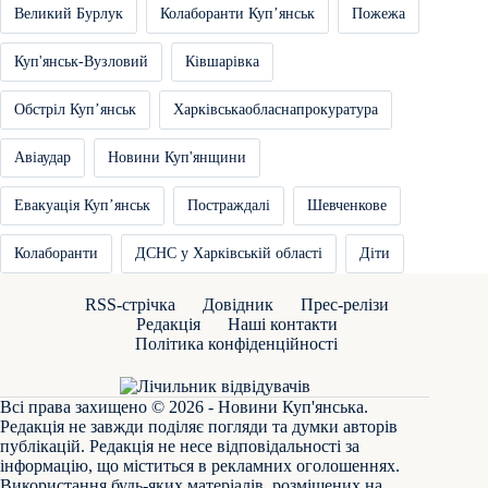
Великий Бурлук
Колаборанти Купʼянськ
Пожежа
Куп'янськ-Вузловий
Ківшарівка
Обстріл Купʼянськ
Харківськаобласнапрокуратура
Авіаудар
Новини Куп'янщини
Евакуація Купʼянськ
Постраждалі
Шевченкове
Колаборанти
ДСНС у Харківській області
Діти
RSS-стрічка
Довідник
Прес-релізи
Редакція
Наші контакти
Політика конфіденційності
Всі права захищено © 2026 - Новини Куп'янська.
Редакція не завжди поділяє погляди та думки авторів
публікацій. Редакція не несе відповідальності за
інформацію, що міститься в рекламних оголошеннях.
Використання будь-яких матеріалів, розміщених на