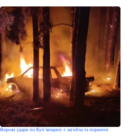
Ворожі удари по Куп’янщині: є загибла та поранені