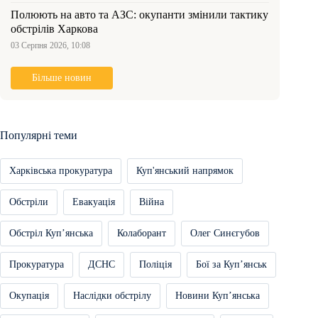
Полюють на авто та АЗС: окупанти змінили тактику
обстрілів Харкова
03 Серпня 2026, 10:08
Більше новин
Популярні теми
Харківська прокуратура
Куп'янський напрямок
Обстріли
Евакуація
Війна
Обстріл Купʼянська
Колаборант
Олег Синєгубов
Прокуратура
ДСНС
Поліція
Бої за Купʼянськ
Окупація
Наслідки обстрілу
Новини Купʼянська