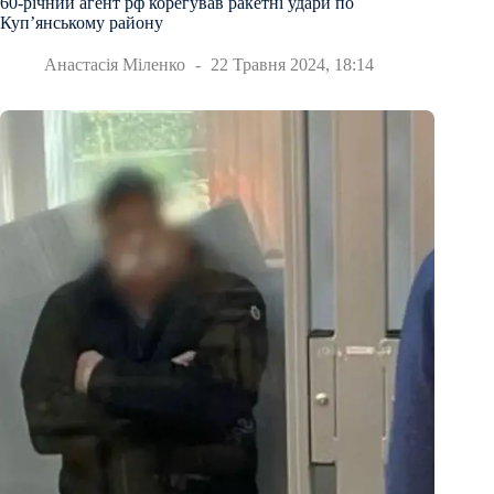
60-річний агент рф корегував ракетні удари по
Куп’янському району
Анастасія Міленко
22 Травня 2024, 18:14