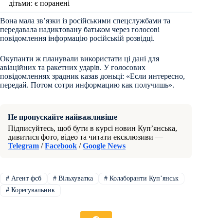
дітьми: є поранені
Вона мала зв’язки із російськими спецслужбами та
передавала надиктовану батьком через голосові
повідомлення інформацію російській розвідці.
Окупанти ж планували використати ці дані для
авіаційних та ракетних ударів. У голосових
повідомленнях зрадник казав доньці: «Если интересно,
передай. Потом сотри информацию как получишь».
Не пропускайте найважливіше
Підписуйтесь, щоб бути в курсі новин Куп’янська,
дивитися фото, відео та читати ексклюзиви —
Telegram
/
Facebook
/
Google News
#
Агент фсб
#
Вільхуватка
#
Колаборанти Купʼянськ
#
Корегувальник