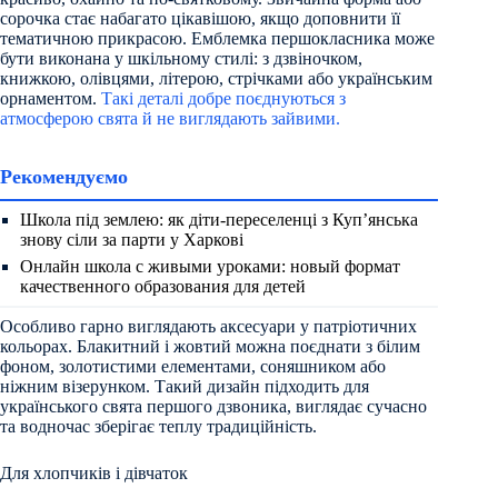
сорочка стає набагато цікавішою, якщо доповнити її
тематичною прикрасою. Емблемка першокласника може
бути виконана у шкільному стилі: з дзвіночком,
книжкою, олівцями, літерою, стрічками або українським
орнаментом.
Такі деталі добре поєднуються з
атмосферою свята й не виглядають зайвими.
Рекомендуємо
Школа під землею: як діти-переселенці з Куп’янська
знову сіли за парти у Харкові
Онлайн школа с живыми уроками: новый формат
качественного образования для детей
Особливо гарно виглядають аксесуари у патріотичних
кольорах. Блакитний і жовтий можна поєднати з білим
фоном, золотистими елементами, соняшником або
ніжним візерунком. Такий дизайн підходить для
українського свята першого дзвоника, виглядає сучасно
та водночас зберігає теплу традиційність.
Для хлопчиків і дівчаток