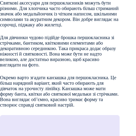
Святкові аксесуари для першокласників можуть бути
різними. Для хлопчика часто обирають більш стриманий
значок або медальйончик із чітким написом, шкільними
символами та акуратним декором. Він добре виглядає на
сорочці, піджаку або жилетці.
Для дівчинки чудово підійде брошка першокласника зі
стрічками, бантиком, квітковими елементами або
декоративною серединкою. Така прикраса додає образу
ніжності й святковості. Вона може бути не надто
великою, але достатньо виразною, щоб красиво
виглядати на фото.
Окремо варто згадати канзашка для першокласника. Це
більш нарядний варіант, який часто обирають для
дівчаток на урочисту лінійку. Канзашка може мати
форму банта, квітки або святкової медальки зі стрічками.
Вона виглядає об’ємно, красиво тримає форму та
створює справді святковий настрій.