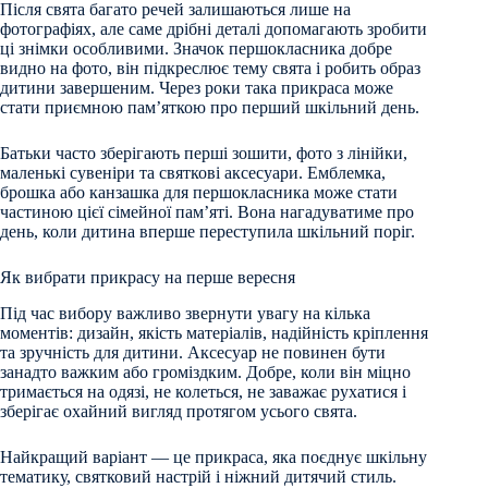
Після свята багато речей залишаються лише на
фотографіях, але саме дрібні деталі допомагають зробити
ці знімки особливими. Значок першокласника добре
видно на фото, він підкреслює тему свята і робить образ
дитини завершеним. Через роки така прикраса може
стати приємною пам’яткою про перший шкільний день.
Батьки часто зберігають перші зошити, фото з лінійки,
маленькі сувеніри та святкові аксесуари. Емблемка,
брошка або канзашка для першокласника може стати
частиною цієї сімейної пам’яті. Вона нагадуватиме про
день, коли дитина вперше переступила шкільний поріг.
Як вибрати прикрасу на перше вересня
Під час вибору важливо звернути увагу на кілька
моментів: дизайн, якість матеріалів, надійність кріплення
та зручність для дитини. Аксесуар не повинен бути
занадто важким або громіздким. Добре, коли він міцно
тримається на одязі, не колеться, не заважає рухатися і
зберігає охайний вигляд протягом усього свята.
Найкращий варіант — це прикраса, яка поєднує шкільну
тематику, святковий настрій і ніжний дитячий стиль.