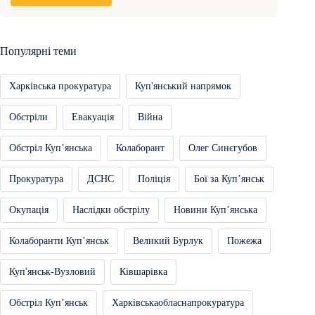
Популярні теми
Харківська прокуратура
Куп'янський напрямок
Обстріли
Евакуація
Війна
Обстріл Купʼянська
Колаборант
Олег Синєгубов
Прокуратура
ДСНС
Поліція
Бої за Купʼянськ
Окупація
Наслідки обстрілу
Новини Купʼянська
Колаборанти Купʼянськ
Великий Бурлук
Пожежа
Куп'янськ-Вузловий
Ківшарівка
Обстріл Купʼянськ
Харківськаобласнапрокуратура