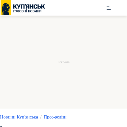
Перейти
до
вмісту
Новини Куп'янська
/
Прес-релізи