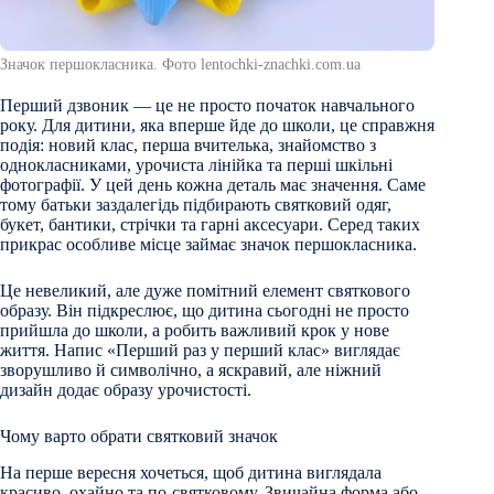
Значок першокласника. Фото lentochki-znachki.com.ua
Перший дзвоник — це не просто початок навчального
року. Для дитини, яка вперше йде до школи, це справжня
подія: новий клас, перша вчителька, знайомство з
однокласниками, урочиста лінійка та перші шкільні
фотографії. У цей день кожна деталь має значення. Саме
тому батьки заздалегідь підбирають святковий одяг,
букет, бантики, стрічки та гарні аксесуари. Серед таких
прикрас особливе місце займає значок першокласника.
Це невеликий, але дуже помітний елемент святкового
образу. Він підкреслює, що дитина сьогодні не просто
прийшла до школи, а робить важливий крок у нове
життя. Напис «Перший раз у перший клас» виглядає
зворушливо й символічно, а яскравий, але ніжний
дизайн додає образу урочистості.
Чому варто обрати святковий значок
На перше вересня хочеться, щоб дитина виглядала
красиво, охайно та по-святковому. Звичайна форма або