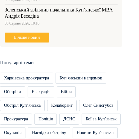
Зеленський звільнив начальника Купʼянської МВА
Андрія Беседіна
05 Серпня 2026, 10:16
Більше новин
Популярні теми
Харківська прокуратура
Куп'янський напрямок
Обстріли
Евакуація
Війна
Обстріл Купʼянська
Колаборант
Олег Синєгубов
Прокуратура
Поліція
ДСНС
Бої за Купʼянськ
Окупація
Наслідки обстрілу
Новини Купʼянська