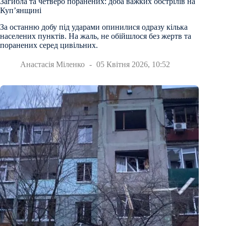
Загибла та четверо поранених: доба важких обстрілів на
Куп’янщині
За останню добу під ударами опинилися одразу кілька
населених пунктів. На жаль, не обійшлося без жертв та
поранених серед цивільних.
Анастасія Міленко
05 Квітня 2026, 10:52