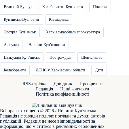
Великий Бурлук
Колаборанти Купʼянськ
Пожежа
Куп'янськ-Вузловий
Ківшарівка
Обстріл Купʼянськ
Харківськаобласнапрокуратура
Авіаудар
Новини Куп'янщини
Евакуація Купʼянськ
Постраждалі
Шевченкове
Колаборанти
ДСНС у Харківській області
Діти
RSS-стрічка
Довідник
Прес-релізи
Редакція
Наші контакти
Політика конфіденційності
Всі права захищено © 2026 - Новини Куп'янська.
Редакція не завжди поділяє погляди та думки авторів
публікацій. Редакція не несе відповідальності за
інформацію, що міститься в рекламних оголошеннях.