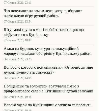
07 Серпня 2026, 23:11
Что покупают на самом деле, когда выбирают
настольную игру ручной работы
07 Серпня 2026, 13:54
Штурмові групи в місті та бої за залізницю: що
відбувається в Куп’янську
07 Серпня 2026, 10:32
Атаки на будинок культури та евакуаційний
маршрут: наслідки обстрілів у Куп’янському районі
06 Серпня 2026, 23:25
Вопрос, с которого всё начинается: «А точно ли мне
нужна именно эта стамеска?»
06 Серпня 2026, 14:05
Поліцейські та волонтери врятували сім’ю з
прифронтового села на Куп’янщині: деталі евакуації
06 Серпня 2026, 10:18
Ворожі удари по Куп’янщині: є загибла та поранені
05 Серпня 2026, 19:16