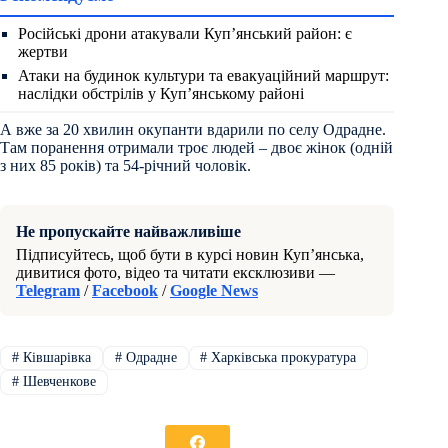
Російські дрони атакували Куп’янський район: є
жертви
Атаки на будинок культури та евакуаційний маршрут:
наслідки обстрілів у Куп’янському районі
А вже за 20 хвилин окупанти вдарили по селу Одрадне.
Там поранення отримали троє людей – двоє жінок (одній
з них 85 років) та 54-річний чоловік.
Не пропускайте найважливіше
Підписуйтесь, щоб бути в курсі новин Куп’янська,
дивитися фото, відео та читати ексклюзиви —
Telegram
/
Facebook
/
Google News
#
Ківшарівка
#
Одрадне
#
Харківська прокуратура
#
Шевченкове