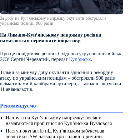
За добу на Куп'янському напрямку окупанти обстріляли
українські позиції 908 разів
На Лимано-Куп’янському напрямку росіяни
намагаються перехопити ініціативу.
Про це повідомляє речник Східного угруповання військ
ЗСУ Сергій Череватий, передає
Куп’янськ
.
Тільки за минулу добу окупанти здійснили рекордну
атаку по українським позиціям – обстріляли 908 разів
всіма типами й калібрами артилерії, а також влаштували
11 авіанальотів.
Рекомендуємо
Напруга на Куп’янському напрямку: росіяни
намагаються пробитися до Куп’янська-Вузлового
Наступ окупантів під Куп’янськом забуксував:
аналітики ISW назвали три головні причини