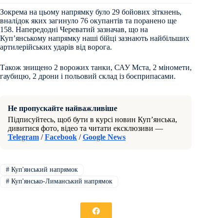
Зокрема на цьому напрямку було 29 бойових зіткнень,
вналідок яких загинуло 76 окупантів та поранено ще
158. Напередодні Череватий зазначав, що на
Куп’янському напрямку наші бійці зазнають найбільших
артилерійських ударів від ворога.
Також знищено 2 ворожих танки, САУ Мста, 2 міномети,
гаубицю, 2 дрони і польовий склад із боєприпасами.
Не пропускайте найважливіше
Підписуйтесь, щоб бути в курсі новин Куп’янська,
дивитися фото, відео та читати ексклюзиви —
Telegram
/
Facebook
/
Google News
#
Куп'янський напрямок
#
Куп'янсько-Лиманський напрямок