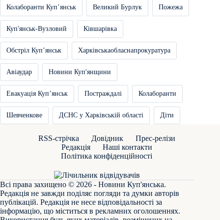
Колаборанти Купʼянськ
Великий Бурлук
Пожежа
Куп'янськ-Вузловий
Ківшарівка
Обстріл Купʼянськ
Харківськаобласнапрокуратура
Авіаудар
Новини Куп'янщини
Евакуація Купʼянськ
Постраждалі
Колаборанти
Шевченкове
ДСНС у Харківській області
Діти
RSS-стрічка
Довідник
Прес-релізи
Редакція
Наші контакти
Політика конфіденційності
Всі права захищено © 2026 - Новини Куп'янська.
Редакція не завжди поділяє погляди та думки авторів
публікацій. Редакція не несе відповідальності за
інформацію, що міститься в рекламних оголошеннях.
Використання будь-яких матеріалів, розміщених на