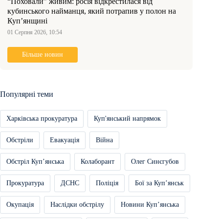
“Поховали” живим: росія відкрестилася від
кубинського найманця, який потрапив у полон на
Куп’янщині
01 Серпня 2026, 10:54
Більше новин
Популярні теми
Харківська прокуратура
Куп'янський напрямок
Обстріли
Евакуація
Війна
Обстріл Купʼянська
Колаборант
Олег Синєгубов
Прокуратура
ДСНС
Поліція
Бої за Купʼянськ
Окупація
Наслідки обстрілу
Новини Купʼянська