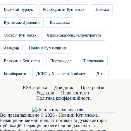
Великий Бурлук
Колаборанти Купʼянськ
Пожежа
Куп'янськ-Вузловий
Ківшарівка
Обстріл Купʼянськ
Харківськаобласнапрокуратура
Авіаудар
Новини Куп'янщини
Евакуація Купʼянськ
Постраждалі
Шевченкове
Колаборанти
ДСНС у Харківській області
Діти
RSS-стрічка
Довідник
Прес-релізи
Редакція
Наші контакти
Політика конфіденційності
Всі права захищено © 2026 - Новини Куп'янська.
Редакція не завжди поділяє погляди та думки авторів
публікацій. Редакція не несе відповідальності за
інформацію, що міститься в рекламних оголошеннях.