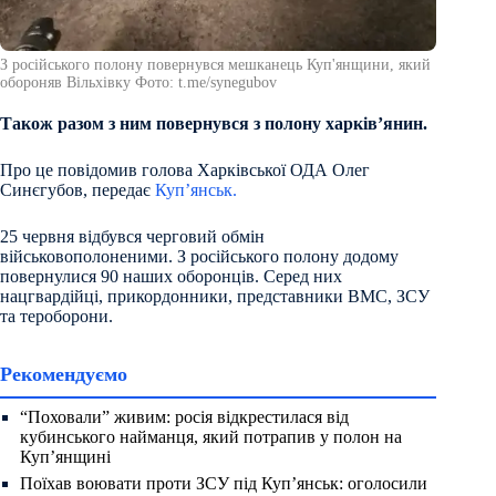
З російського полону повернувся мешканець Куп'янщини, який
обороняв Вільхівку Фото: t.me/synegubov
Також разом з ним повернувся з полону харків’янин.
Про це повідомив голова Харківської ОДА Олег
Синєгубов, передає
Куп’янськ.
25 червня відбувся черговий обмін
військовополоненими. З російського полону додому
повернулися 90 наших оборонців. Серед них
нацгвардійці, прикордонники, представники ВМС, ЗСУ
та тероборони.
Рекомендуємо
“Поховали” живим: росія відкрестилася від
кубинського найманця, який потрапив у полон на
Куп’янщині
Поїхав воювати проти ЗСУ під Куп’янськ: оголосили