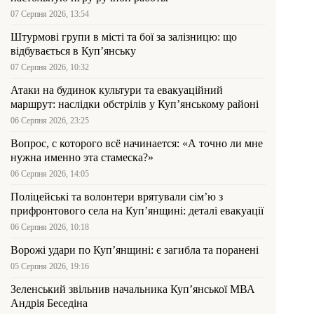
07 Серпня 2026, 13:54
Штурмові групи в місті та бої за залізницю: що
відбувається в Куп’янську
07 Серпня 2026, 10:32
Атаки на будинок культури та евакуаційний
маршрут: наслідки обстрілів у Куп’янському районі
06 Серпня 2026, 23:25
Вопрос, с которого всё начинается: «А точно ли мне
нужна именно эта стамеска?»
06 Серпня 2026, 14:05
Поліцейські та волонтери врятували сім’ю з
прифронтового села на Куп’янщині: деталі евакуації
06 Серпня 2026, 10:18
Ворожі удари по Куп’янщині: є загибла та поранені
05 Серпня 2026, 19:16
Зеленський звільнив начальника Купʼянської МВА
Андрія Беседіна