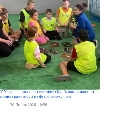
У Харкові юних переселенців із Куп’янщини навчають
мінної грамотності на футбольному полі
30 Липня 2026, 10:56