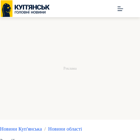
Перейти
до
вмісту
Новини Куп'янська
/
Новини області