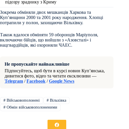
підозру зраднику з Криму
Зокрема обміняли двох мешканців Харкова та
Куп’янщини 2000 та 2001 року народження. Хлопці
потрапили у полон, захищаючи Вільхівку.
Також вдалося обміняти 59 оборонців Маріуполя,
включаючи бійців, що вийшли з «Азовсталі» і
нацгвардійців, які охороняли ЧАЕС.
Не пропускайте найважливіше
Підписуйтесь, щоб бути в курсі новин Куп’янська,
дивитися фото, відео та читати ексклюзиви —
Telegram
/
Facebook
/
Google News
#
Військовополонені
#
Вільхівка
#
Обмін військовополоненими