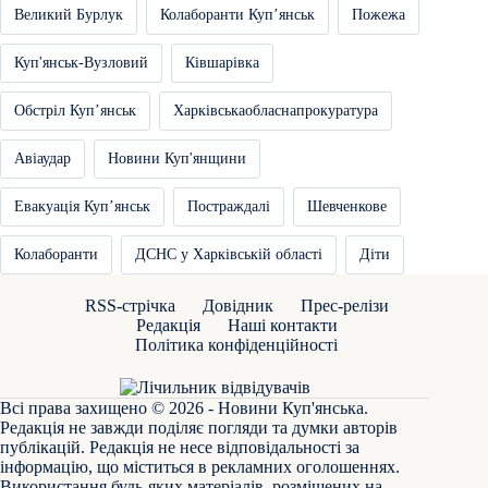
Великий Бурлук
Колаборанти Купʼянськ
Пожежа
Куп'янськ-Вузловий
Ківшарівка
Обстріл Купʼянськ
Харківськаобласнапрокуратура
Авіаудар
Новини Куп'янщини
Евакуація Купʼянськ
Постраждалі
Шевченкове
Колаборанти
ДСНС у Харківській області
Діти
RSS-стрічка
Довідник
Прес-релізи
Редакція
Наші контакти
Політика конфіденційності
Всі права захищено © 2026 - Новини Куп'янська.
Редакція не завжди поділяє погляди та думки авторів
публікацій. Редакція не несе відповідальності за
інформацію, що міститься в рекламних оголошеннях.
Використання будь-яких матеріалів, розміщених на