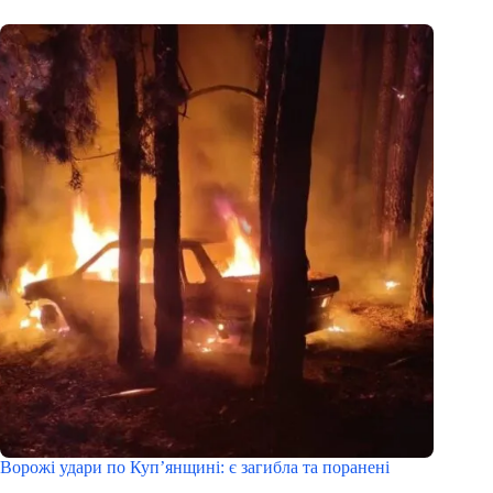
Ворожі удари по Куп’янщині: є загибла та поранені