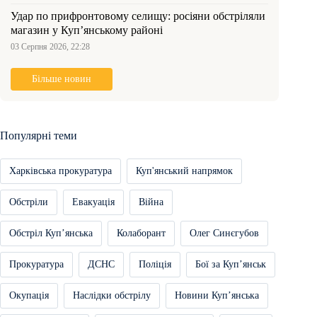
Удар по прифронтовому селищу: росіяни обстріляли
магазин у Куп’янському районі
03 Серпня 2026, 22:28
Більше новин
Популярні теми
Харківська прокуратура
Куп'янський напрямок
Обстріли
Евакуація
Війна
Обстріл Купʼянська
Колаборант
Олег Синєгубов
Прокуратура
ДСНС
Поліція
Бої за Купʼянськ
Окупація
Наслідки обстрілу
Новини Купʼянська