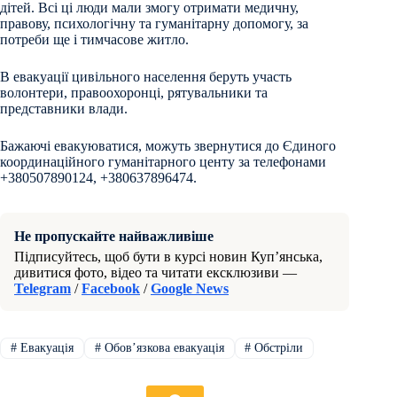
дітей. Всі ці люди мали змогу отримати медичну,
правову, психологічну та гуманітарну допомогу, за
потреби ще і тимчасове житло.
В евакуації цивільного населення беруть участь
волонтери, правоохоронці, рятувальники та
представники влади.
Бажаючі евакуюватися, можуть звернутися до Єдиного
координаційного гуманітарного центу за телефонами
+380507890124, +380637896474.
Не пропускайте найважливіше
Підписуйтесь, щоб бути в курсі новин Куп’янська,
дивитися фото, відео та читати ексклюзиви —
Telegram
/
Facebook
/
Google News
#
Евакуація
#
Обовʼязкова евакуація
#
Обстріли