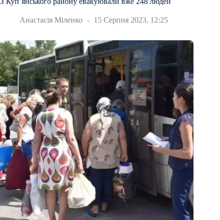
З Купʼянського району евакуювали вже 248 людей
Анастасія Міленко
15 Серпня 2023, 12:25