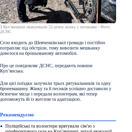
З Куп'янщини евакуювали 52-річну жінку з песиками / Фото:
ДСНС
Село входить до Шевченківської громади і постійно
потрапляє під обстріли, тому вивозити мешканку
довелося на броньованому автомобілі.
Про це повідомляє ДСНС, передають новини
Куп’янська.
Для цієї поїздки залучили трьох рятувальників та одну
бронемашину. Жінку та її песиків успішно доставили у
безпечне місце і передали волонтерам, які тепер
допоможуть їй із житлом та адаптацією.
Рекомендуємо
Поліцейські та волонтери врятували сім’ю з
прифронтового села на Куп’янщині: деталі евакуації