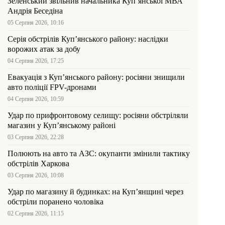
Зеленський звільнив начальника Купʼянської МВА
Андрія Беседіна
05 Серпня 2026, 10:16
Серія обстрілів Куп’янського району: наслідки
ворожих атак за добу
04 Серпня 2026, 17:25
Евакуація з Куп’янського району: росіяни знищили
авто поліції FPV-дронами
04 Серпня 2026, 10:59
Удар по прифронтовому селищу: росіяни обстріляли
магазин у Куп’янському районі
03 Серпня 2026, 22:28
Полюють на авто та АЗС: окупанти змінили тактику
обстрілів Харкова
03 Серпня 2026, 10:08
Удар по магазину й будинках: на Куп’янщині через
обстріли поранено чоловіка
02 Серпня 2026, 11:15