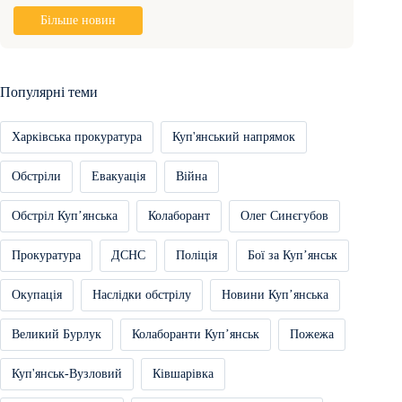
Більше новин
Популярні теми
Харківська прокуратура
Куп'янський напрямок
Обстріли
Евакуація
Війна
Обстріл Купʼянська
Колаборант
Олег Синєгубов
Прокуратура
ДСНС
Поліція
Бої за Купʼянськ
Окупація
Наслідки обстрілу
Новини Купʼянська
Великий Бурлук
Колаборанти Купʼянськ
Пожежа
Куп'янськ-Вузловий
Ківшарівка