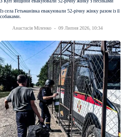
З Куп’янщини евакуювали 52-річну жінку з песиками
Із села Гетьманівка евакуювали 52-річну жінку разом із її
собаками.
Анастасія Міленко
09 Липня 2026, 10:34