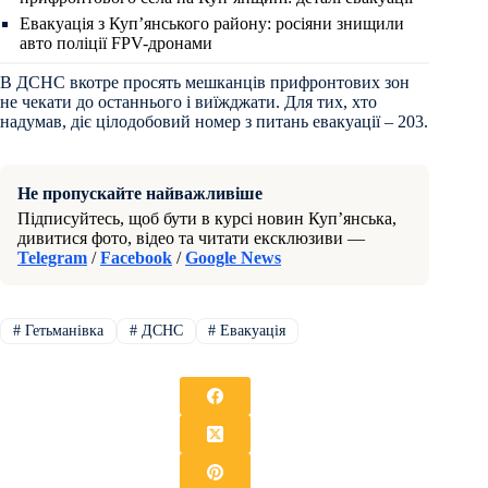
Евакуація з Куп’янського району: росіяни знищили
авто поліції FPV-дронами
В ДСНС вкотре просять мешканців прифронтових зон
не чекати до останнього і виїжджати. Для тих, хто
надумав, діє цілодобовий номер з питань евакуації – 203.
Не пропускайте найважливіше
Підписуйтесь, щоб бути в курсі новин Куп’янська,
дивитися фото, відео та читати ексклюзиви —
Telegram
/
Facebook
/
Google News
#
Гетьманівка
#
ДСНС
#
Евакуація