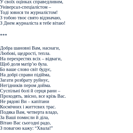
У своїх оцінках справедливим,
Універсал-спеціалістом –
Тоді зовися ти журналістом!
З тобою твоє свято відзначаю,
З Днем журналіста я тебе вітаю!
***
Добра шановні Вам, наснаги,
Любові, щедрості, тепла.
На перехрестях всіх – відваги,
Щоб доля матір’ю була.
Бо ваше слово світ будує,
На добрі справи підійма,
Загати розбрату руйнує,
Негідників пером дойма.
Суспільні болі й серця рани –
Проходять, звісно, все крізь Вас.
Не рядові Ви – капітани
Космічних і життєвих трас.
Подяка Вам, четверта владо,
За Ваші помисли й діла,
Вітаю Вас сьогодні радо,
З повагою кажу: “Хвала!”