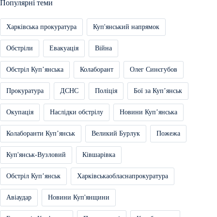
Популярні теми
Харківська прокуратура
Куп'янський напрямок
Обстріли
Евакуація
Війна
Обстріл Купʼянська
Колаборант
Олег Синєгубов
Прокуратура
ДСНС
Поліція
Бої за Купʼянськ
Окупація
Наслідки обстрілу
Новини Купʼянська
Колаборанти Купʼянськ
Великий Бурлук
Пожежа
Куп'янськ-Вузловий
Ківшарівка
Обстріл Купʼянськ
Харківськаобласнапрокуратура
Авіаудар
Новини Куп'янщини