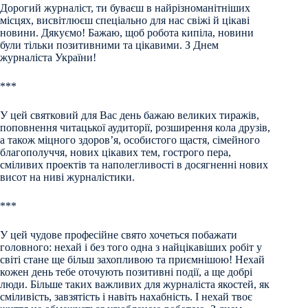
Дорогий журналіст, ти буваєш в найрізноманітніших
місцях, висвітлюєш спеціально для нас свіжі й цікаві
новини. Дякуємо! Бажаю, щоб робота кипіла, новини
були тільки позитивними та цікавими. З Днем
журналіста України!
***
У цей святковий для Вас день бажаю великих тиражів,
поповнення читацької аудиторії, розширення кола друзів,
а також міцного здоров’я, особистого щастя, сімейного
благополуччя, нових цікавих тем, гострого пера,
сміливих проектів та наполегливості в досягненні нових
висот на ниві журналістики.
***
У цей чудове професійне свято хочеться побажати
головного: нехай і без того одна з найцікавіших робіт у
світі стане ще більш захопливою та приємнішою! Нехай
кожен день тебе оточують позитивні події, а ще добрі
люди. Більше таких важливих для журналіста якостей, як
сміливість, завзятість і навіть нахабність. І нехай твоє