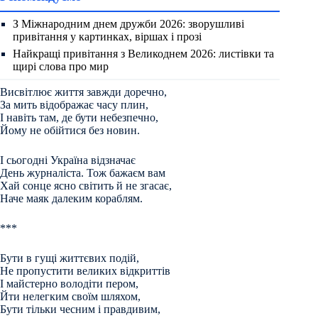
З Міжнародним днем дружби 2026: зворушливі
привітання у картинках, віршах і прозі
Найкращі привітання з Великоднем 2026: листівки та
щирі слова про мир
Висвітлює життя завжди доречно,
За мить відображає часу плин,
І навіть там, де бути небезпечно,
Йому не обійтися без новин.
І сьогодні Україна відзначає
День журналіста. Тож бажаєм вам
Хай сонце ясно світить й не згасає,
Наче маяк далеким кораблям.
***
Бути в гущі життєвих подій,
Не пропустити великих відкриттів
І майстерно володіти пером,
Йти нелегким своїм шляхом,
Бути тільки чесним і правдивим,