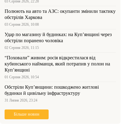
03 Серпня 2026, 22:28
Полюють на авто та АЗС: окупанти змінили тактику
обстрілів Харкова
03 Серпня 2026, 10:08
Удар по магазину й будинках: на Куп’янщині через
обстріли поранено чоловіка
02 Серпня 2026, 11:15
“Поховали” живим: росія відкрестилася від
кубинського найманця, який потрапив у полон на
Куп’янщині
01 Серпня 2026, 10:54
Обстріли Куп’янщини: пошкоджено житлові
будинки й цивільну інфраструктуру
31 Липня 2026, 23:24
Більше новин