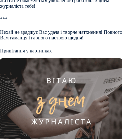
життя не обмежується улюбленою роботою. З днем ​​
журналіста тебе!
***
Нехай не зраджує Вас удача і творче натхнення! Повного
Вам гаманця і гарного настрою щодня!
Привітання у картинках