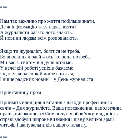
***
Нам так важливо про життя побільше знати,
Де ж інформацію таку наразі взяти?
А журналісти багато чого знають,
Й новини людям всім розповідають.
Якщо ти журналіст, боятися не треба,
Бо визнання людей – ось головна потреба.
Ми вас зі святом від душі вітаємо,
У нелегкій роботі успіхів бажаємо.
І щастя, хоча спокій лише сниться,
І лише радісних новин – у День журналіста!
Привітання у прозі
Прийміть найщиріші вітання з нагоди професійного
свята – Дня журналіста. Ваша повсякденна, наполеглива
праця, високопрофесійне почуття обов’язку, відданість
справі здобули широке визнання і шану великої армії
читачів і шанувальників вашого таланту.
***