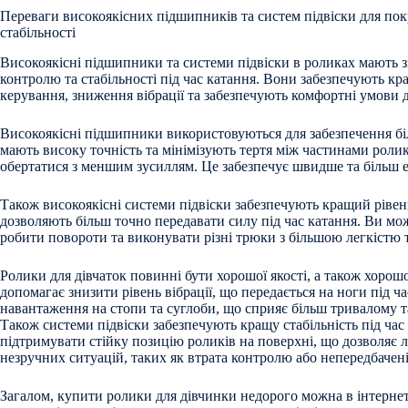
Переваги високоякісних підшипників та систем підвіски для по
стабільності
Високоякісні підшипники та системи підвіски в роликах мають 
контролю та стабільності під час катання. Вони забезпечують кр
керування, зниження вібрації та забезпечують комфортні умови д
Високоякісні підшипники використовуються для забезпечення бі
мають високу точність та мінімізують тертя між частинами ролик
обертатися з меншим зусиллям. Це забезпечує швидше та більш 
Також високоякісні системи підвіски забезпечують кращий ріве
дозволяють більш точно передавати силу під час катання. Ви мо
робити повороти та виконувати різні трюки з більшою легкістю 
Ролики для дівчаток повинні бути хорошої якості, а також хорошої
допомагає знизити рівень вібрації, що передається на ноги під ч
навантаження на стопи та суглоби, що сприяє більш тривалому 
Також системи підвіски забезпечують кращу стабільність під ча
підтримувати стійку позицію роликів на поверхні, що дозволяє 
незручних ситуацій, таких як втрата контролю або непередбачені
Загалом, купити ролики для дівчинки недорого можна в інтерне