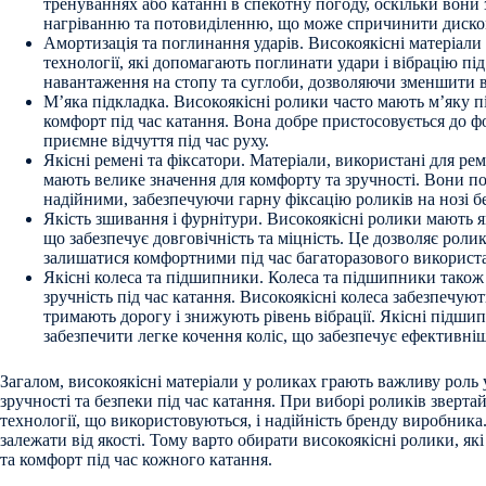
тренуваннях або катанні в спекотну погоду, оскільки вони
нагріванню та потовиділенню, що може спричинити диско
Амортизація та поглинання ударів. Високоякісні матеріал
технології, які допомагають поглинати удари і вібрацію пі
навантаження на стопу та суглоби, дозволяючи зменшити в
М’яка підкладка. Високоякісні ролики часто мають м’яку п
комфорт під час катання. Вона добре пристосовується до ф
приємне відчуття під час руху.
Якісні ремені та фіксатори. Матеріали, використані для рем
мають велике значення для комфорту та зручності. Вони п
надійними, забезпечуючи гарну фіксацію роликів на нозі б
Якість зшивання і фурнітури. Високоякісні ролики мають я
що забезпечує довговічність та міцність. Це дозволяє роли
залишатися комфортними під час багаторазового використ
Якісні колеса та підшипники. Колеса та підшипники також
зручність під час катання. Високоякісні колеса забезпечуют
тримають дорогу і знижують рівень вібрації. Якісні підш
забезпечити легке кочення коліс, що забезпечує ефективніш
Загалом, високоякісні матеріали у роликах грають важливу роль 
зручності та безпеки під час катання. При виборі роликів звертайт
технології, що використовуються, і надійність бренду виробника
залежати від якості. Тому варто обирати високоякісні ролики, як
та комфорт під час кожного катання.