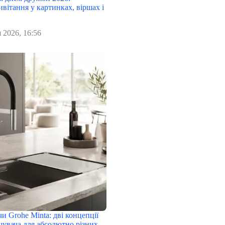
вітання у картинках, віршах і
 2026, 16:56
чи Grohe Minta: дві концепції
шувача для абсолютно різних