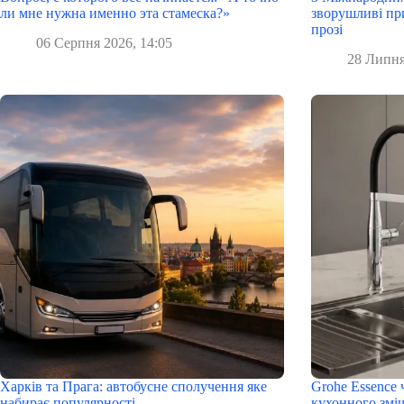
ли мне нужна именно эта стамеска?»
зворушливі при
прозі
06 Серпня 2026, 14:05
28 Липня
Харків та Прага: автобусне сполучення яке
Grohe Essence 
набирає популярності
кухонного змі