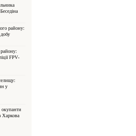
альника
Беседіна
кого району:
 добу
 району:
іції FPV-
селищу:
ин у
: окупанти
в Харкова