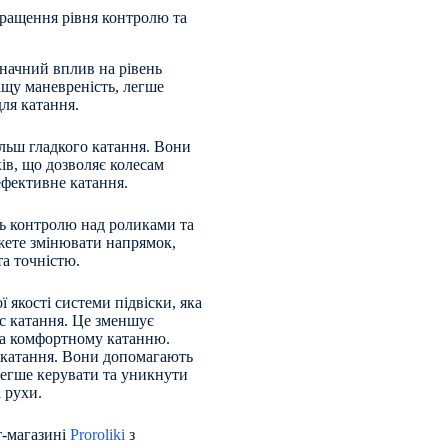
кращення рівня контролю та
значний вплив на рівень
ащу маневреність, легше
ля катання.
льш гладкого катання. Вони
ів, що дозволяє колесам
ефективне катання.
нь контролю над роликами та
жете змінювати напрямок,
та точністю.
 якості системи підвіски, яка
ас катання. Це зменшує
та комфортному катанню.
с катання. Вони допомагають
легше керувати та уникнути
 рухи.
т-магазині
Proroliki
з