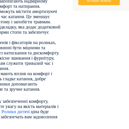
Більше новин
 запобігають надмірному
мфорт та натирання.
и можуть містити амортизуючі
д час катання. Це зменшує
тому і запобігти травмам.
ідкладку, яка додає додатковий
орми стопи та забезпечує
енів і фіксаторів на роликах,
овинні бути міцними та
ез натискання та дискомфорту.
кісне зшивання і фурнітуру,
кам служити тривалий час і
ання.
 мають вплив на комфорт і
ь гладке катання, добре
ипники допомагають
е та зручне катання.
у забезпеченні комфорту,
е увагу на якість матеріалів і
.
Ролики дитячі
ціна буде
і забезпечать вам задоволення