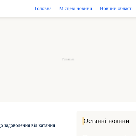
Головна
Місцеві новини
Новини області
Останні новини
до задоволення від катання