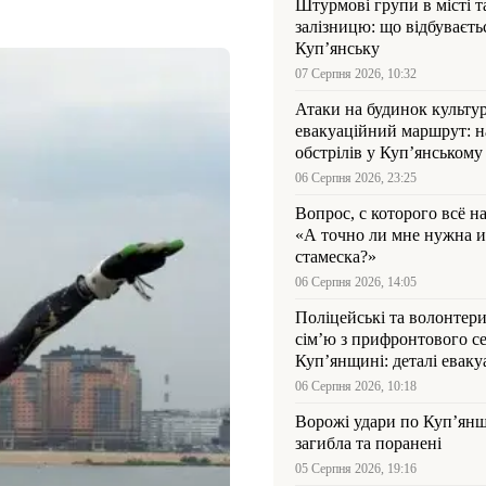
Штурмові групи в місті та
залізницю: що відбуваєть
Куп’янську
07 Серпня 2026, 10:32
Атаки на будинок культур
евакуаційний маршрут: н
обстрілів у Куп’янському
06 Серпня 2026, 23:25
Вопрос, с которого всё н
«А точно ли мне нужна и
стамеска?»
06 Серпня 2026, 14:05
Поліцейські та волонтер
сім’ю з прифронтового се
Куп’янщині: деталі евакуа
06 Серпня 2026, 10:18
Ворожі удари по Куп’янщ
загибла та поранені
05 Серпня 2026, 19:16