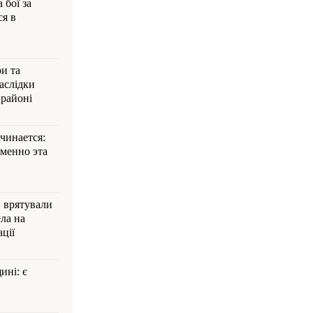
 бої за
ся в
и та
аслідки
 районі
ачинается:
менно эта
и врятували
ла на
ції
ині: є