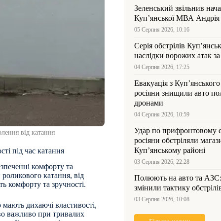
Зеленський звільнив нач
Купʼянської МВА Андрія 
05 Серпня 2026, 10:16
Серія обстрілів Куп’янсь
наслідки ворожих атак за
04 Серпня 2026, 17:25
Евакуація з Куп’янського
росіяни знищили авто пол
дронами
04 Серпня 2026, 10:59
Удар по прифронтовому 
олення від катання
росіяни обстріляли магаз
Куп’янському районі
сті під час катання
03 Серпня 2026, 22:28
езпеченні комфорту та
и роликового катання, від
Полюють на авто та АЗС
ть комфорту та зручності.
змінили тактику обстрілі
03 Серпня 2026, 10:08
о мають дихаючі властивості,
иво важливо при тривалих