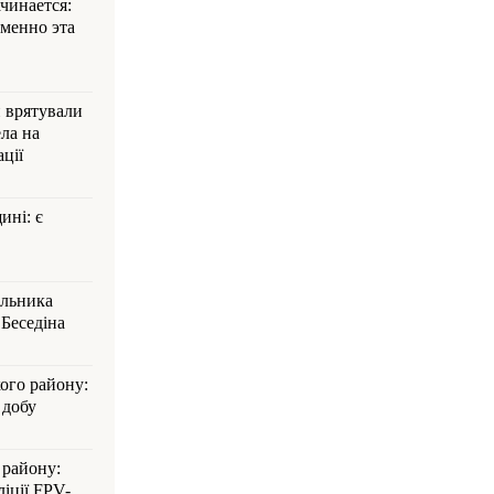
ачинается:
менно эта
и врятували
ла на
ції
ині: є
альника
Беседіна
кого району:
 добу
 району:
іції FPV-