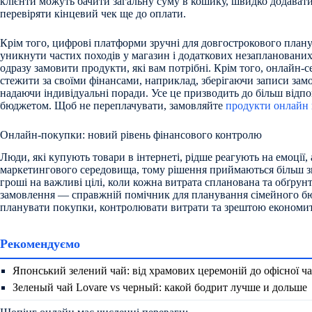
клієнти можуть бачити загальну суму в кошику, швидко додавати
перевіряти кінцевий чек ще до оплати.
Крім того, цифрові платформи зручні для довгострокового пла
уникнути частих походів у магазин і додаткових незапланованих
одразу замовити продукти, які вам потрібні. Крім того, онлайн-
стежити за своїми фінансами, наприклад, зберігаючи записи замо
надаючи індивідуальні поради. Усе це призводить до більш відп
бюджетом. Щоб не переплачувати, замовляйте
продукти онлайн 
Онлайн-покупки: новий рівень фінансового контролю
Люди, які купують товари в інтернеті, рідше реагують на емоції
маркетингового середовища, тому рішення приймаються більш 
гроші на важливі цілі, коли кожна витрата спланована та обґру
замовлення — справжній помічник для планування сімейного бю
планувати покупки, контролювати витрати та зрештою економити
Рекомендуємо
Японський зелений чай: від храмових церемоній до офісної ч
Зеленый чай Lovare vs черный: какой бодрит лучше и дольше