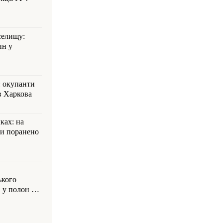
селищу:
ин у
: окупанти
в Харкова
ках: на
ли поранено
ького
 у полон на