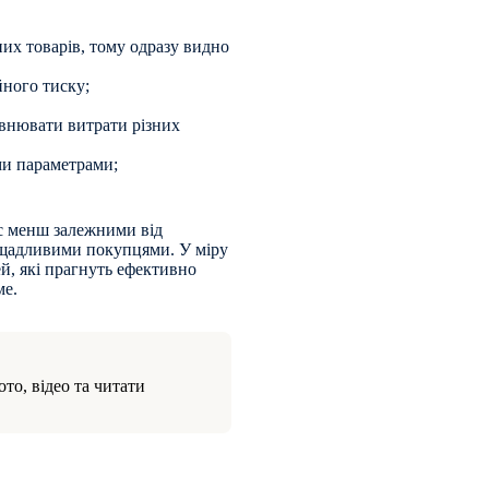
их товарів, тому одразу видно
йного тиску;
рівнювати витрати різних
ми параметрами;
с менш залежними від
ощадливими покупцями. У міру
й, які прагнуть ефективно
ме.
то, відео та читати