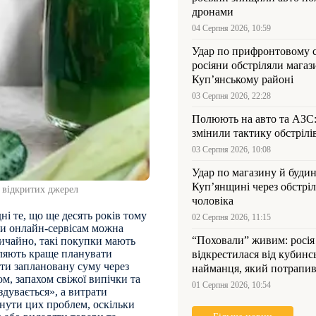
дронами
04 Серпня 2026, 10:59
Удар по прифронтовому 
росіяни обстріляли магаз
Куп’янському районі
03 Серпня 2026, 22:28
Полюють на авто та АЗС
змінили тактику обстрілі
03 Серпня 2026, 10:08
Удар по магазину й будин
Куп’янщині через обстрі
 відкритих джерел
чоловіка
і те, що ще десять років тому
02 Серпня 2026, 11:15
ки онлайн-сервісам можна
“Поховали” живим: росія
вичайно, такі покупки мають
воляють краще планувати
відкрестилася від кубинс
ти заплановану суму через
найманця, який потрапив
м, запахом свіжої випічки та
Куп’янщині
01 Серпня 2026, 10:54
дувається», а витрати
кнути цих проблем, оскільки