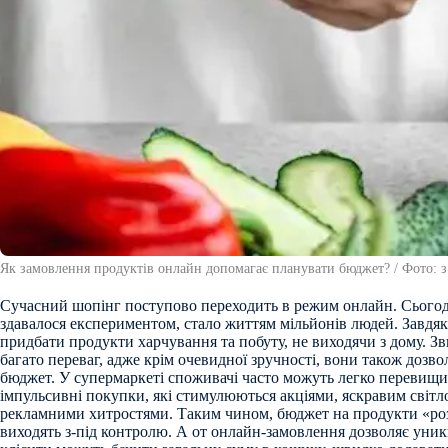
Як замовлення продуктів онлайн допомагає планувати бюджет? / Фото: з
Сучасний шопінг поступово переходить в режим онлайн. Сьогодн
здавалося експериментом, стало життям мільйонів людей. Завдя
придбати продукти харчування та побуту, не виходячи з дому. З
багато переваг, адже крім очевидної зручності, вони також доз
бюджет. У супермаркеті споживачі часто можуть легко перевищи
імпульсивні покупки, які стимулюються акціями, яскравим світло
рекламними хитростями. Таким чином, бюджет на продукти «роз
виходять з-під контролю. А от онлайн-замовлення дозволяє уни