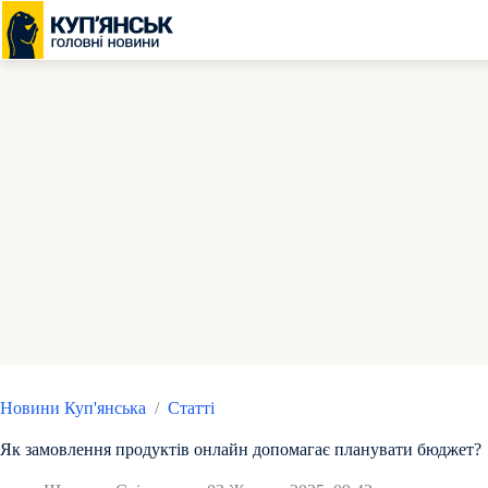
Перейти
до
вмісту
Новини Куп'янська
/
Статті
Як замовлення продуктів онлайн допомагає планувати бюджет?