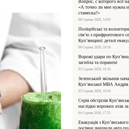
Вопрос, с которого всё н
«А точно ли мне нужна и
стамеска?»
06 Серпня 2026, 14:05
Поліцейські та волонтер
сім’ю з прифронтового се
Куп’янщині: деталі евакуа
06 Серпня 2026, 10:18
Ворожі удари по Куп’янщ
загибла та поранені
05 Серпня 2026, 19:16
Зеленський звільнив нач
Купʼянської МВА Андрія 
05 Серпня 2026, 10:16
Серія обстрілів Куп’янсь
наслідки ворожих атак за
04 Серпня 2026, 17:25
Евакуація з Куп’янського
росіяни знищили авто пол