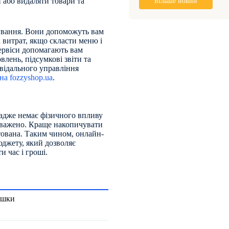
 або видаляти товари та
Більше новин
нування. Вони допоможуть вам
 витрат, якщо скласти меню і
сервіси допомагають вам
влень, підсумкові звіти та
овідального управління
на fozzyshop.ua
.
, адже немає фізичного впливу
зважено. Краще накопичувати
нтована. Таким чином, онлайн-
джету, який дозволяє
 час і гроші.
ашки