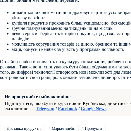
Шопінг онлайн має численні переваги:
онлайн-кошик автоматично підраховує вартість усіх вибран
кінцеву вартість;
купівля продуктів проходить більш усвідомлено, без емоці
зручне планування меню на тиждень чи на місяць;
деякі сервіси зберігають історію покупок, що дозволяє по
періодів;
можливість сортування товарів за ціною, брендом та інши
акції, бонуси і кешбек за участь у програмах лояльності.
Онлайн-сервіси впливають на культуру споживання, роблячи на
реклами. Також вони спонукають бути більш обдуманими та за
того, як цифрові технології створюють нові можливості для люде
контролювати свої гроші, роль онлайн-замовлень лише зростати
Не пропускайте найважливіше
Підписуйтесь, щоб бути в курсі новин Куп’янська, дивитися фо
ексклюзиви —
Telegram
/
Facebook
/
Google News
#
Доставка продуктів
#
Маркетплейс
#
Продукти