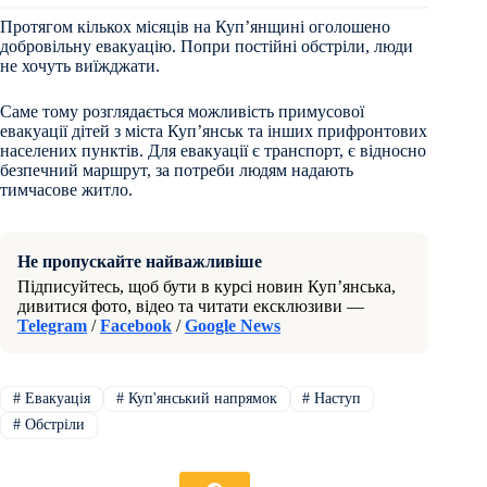
Протягом кількох місяців на Купʼянщині оголошено
добровільну евакуацію. Попри постійні обстріли, люди
не хочуть виїжджати.
Саме тому розглядається можливість примусової
евакуації дітей з міста Куп’янськ та інших прифронтових
населених пунктів. Для евакуації є транспорт, є відносно
безпечний маршрут, за потреби людям надають
тимчасове житло.
Не пропускайте найважливіше
Підписуйтесь, щоб бути в курсі новин Куп’янська,
дивитися фото, відео та читати ексклюзиви —
Telegram
/
Facebook
/
Google News
#
Евакуація
#
Куп'янський напрямок
#
Наступ
#
Обстріли