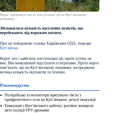
Ворог продовжує вести наступальні дії на Купʼянському
напрямку
Збільшилася кількість населених пунктів, що
перебувають під ворожим вогнем.
Про це повідомляє голова Харківської ОДА, передає
Куп’янськ
.
Ворог хоч і здійснює наступальні дії, проте успіху не
має. Він вимушений відступати із втратами. Проте варто
памʼятати, що на Купʼянському напрямку зосереджена
велика кількість окупантів та техніки.
Рекомендуємо
Поліцейські та волонтери врятували сім’ю з
прифронтового села на Куп’янщині: деталі евакуації
Евакуація з Куп’янського району: росіяни знищили
авто поліції FPV-дронами