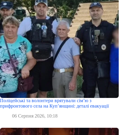
Поліцейські та волонтери врятували сім’ю з
прифронтового села на Куп’янщині: деталі евакуації
06 Серпня 2026, 10:18