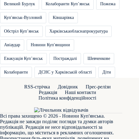
Великий Бурлук
Колаборанти Купʼянськ
Пожежа
Куп'янськ-Вузловий
Ківшарівка
Обстріл Купʼянськ
Харківськаобласнапрокуратура
Авіаудар
Новини Куп'янщини
Евакуація Купʼянськ
Постраждалі
Шевченкове
Колаборанти
ДСНС у Харківській області
Діти
RSS-стрічка
Довідник
Прес-релізи
Редакція
Наші контакти
Політика конфіденційності
Всі права захищено © 2026 - Новини Куп'янська.
Редакція не завжди поділяє погляди та думки авторів
публікацій. Редакція не несе відповідальності за
інформацію, що міститься в рекламних оголошеннях.
Використання будь-яких матеріалів, розміщених на