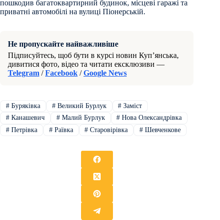
пошкодив багатоквартирний будинок, місцеві гаражі та
приватні автомобілі на вулиці Піонерській.
Не пропускайте найважливіше
Підписуйтесь, щоб бути в курсі новин Куп’янська,
дивитися фото, відео та читати ексклюзиви —
Telegram
/
Facebook
/
Google News
#
Буряківка
#
Великий Бурлук
#
Заміст
#
Канашевич
#
Малий Бурлук
#
Нова Олександрівка
#
Петрівка
#
Раївка
#
Старовірівка
#
Шевченкове