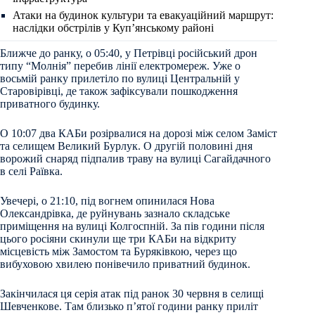
Атаки на будинок культури та евакуаційний маршрут:
наслідки обстрілів у Куп’янському районі
Ближче до ранку, о 05:40, у Петрівці російський дрон
типу “Молнія” перебив лінії електромереж. Уже о
восьмій ранку прилетіло по вулиці Центральній у
Старовірівці, де також зафіксували пошкодження
приватного будинку.
О 10:07 два КАБи розірвалися на дорозі між селом Заміст
та селищем Великий Бурлук. О другій половині дня
ворожий снаряд підпалив траву на вулиці Сагайдачного
в селі Раївка.
Увечері, о 21:10, під вогнем опинилася Нова
Олександрівка, де руйнувань зазнало складське
приміщення на вулиці Колгоспній. За пів години після
цього росіяни скинули ще три КАБи на відкриту
місцевість між Замостом та Буряківкою, через що
вибуховою хвилею понівечило приватний будинок.
Закінчилася ця серія атак під ранок 30 червня в селищі
Шевченкове. Там близько п’ятої години ранку приліт