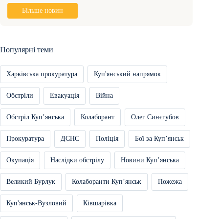
Більше новин
Популярні теми
Харківська прокуратура
Куп'янський напрямок
Обстріли
Евакуація
Війна
Обстріл Купʼянська
Колаборант
Олег Синєгубов
Прокуратура
ДСНС
Поліція
Бої за Купʼянськ
Окупація
Наслідки обстрілу
Новини Купʼянська
Великий Бурлук
Колаборанти Купʼянськ
Пожежа
Куп'янськ-Вузловий
Ківшарівка