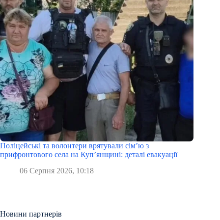
Поліцейські та волонтери врятували сім’ю з
прифронтового села на Куп’янщині: деталі евакуації
06 Серпня 2026, 10:18
Новини партнерів