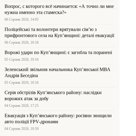
Вопрос, с которого всё начинается: «А точно ли мне
нужна именно эта стамеска?»
06 Серпня 2026, 14:05
Поліцейські та волонтери врятували сім’ю з
прифронтового села на Куп’янщині: деталі евакуації
06 Серпня 2026, 10:18
Ворожі удари по Куп’янщині: є загибла та поранені
05 Серпня 2026, 19:16
Зеленський звільнив начальника Купʼянської МВА
Андрія Беседіна
05 Серпня 2026, 10:16
Серія обстрілів Куп’янського району: наслідки
ворожих атак за добу
04 Серпня 2026, 17:25
Евакуація з Куп’янського району: росіяни знищили
авто поліції FPV-дронами
04 Серпня 2026, 10:59