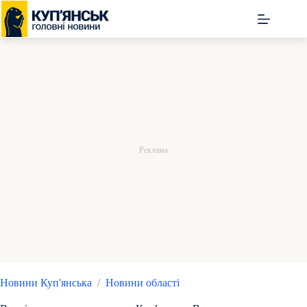
Перейти
до
вмісту
Новини Куп'янська
/
Новини області