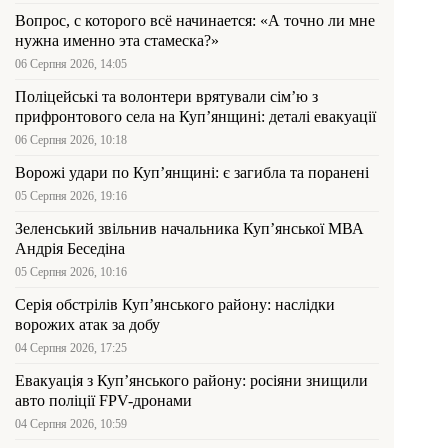
Вопрос, с которого всё начинается: «А точно ли мне
нужна именно эта стамеска?»
06 Серпня 2026, 14:05
Поліцейські та волонтери врятували сім’ю з
прифронтового села на Куп’янщині: деталі евакуації
06 Серпня 2026, 10:18
Ворожі удари по Куп’янщині: є загибла та поранені
05 Серпня 2026, 19:16
Зеленський звільнив начальника Купʼянської МВА
Андрія Беседіна
05 Серпня 2026, 10:16
Серія обстрілів Куп’янського району: наслідки
ворожих атак за добу
04 Серпня 2026, 17:25
Евакуація з Куп’янського району: росіяни знищили
авто поліції FPV-дронами
04 Серпня 2026, 10:59