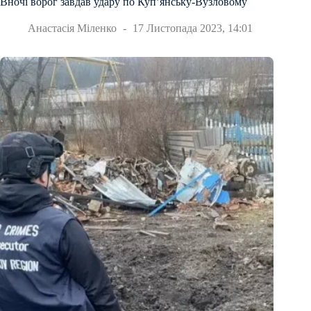
Вночі ворог завдав удару по Купʼянську-Вузловому
Анастасія Міленко
17 Листопада 2023, 14:01