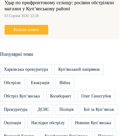
Удар по прифронтовому селищу: росіяни обстріляли
магазин у Куп’янському районі
03 Серпня 2026, 22:28
Більше новин
Популярні теми
Харківська прокуратура
Куп'янський напрямок
Обстріли
Евакуація
Війна
Обстріл Купʼянська
Колаборант
Олег Синєгубов
Прокуратура
ДСНС
Поліція
Бої за Купʼянськ
Окупація
Наслідки обстрілу
Новини Купʼянська