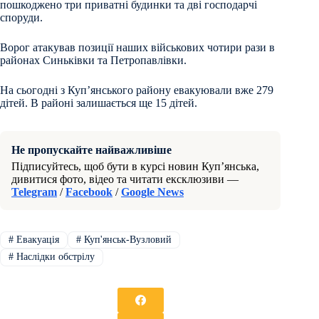
пошкоджено три приватні будинки та дві господарчі
споруди.
Ворог атакував позиції наших військових чотири рази в
районах Синьківки та Петропавлівки.
На сьогодні з Купʼянського району евакуювали вже 279
дітей. В районі залишається ще 15 дітей.
Не пропускайте найважливіше
Підписуйтесь, щоб бути в курсі новин Куп’янська,
дивитися фото, відео та читати ексклюзиви —
Telegram
/
Facebook
/
Google News
#
Евакуація
#
Куп'янськ-Вузловий
#
Наслідки обстрілу