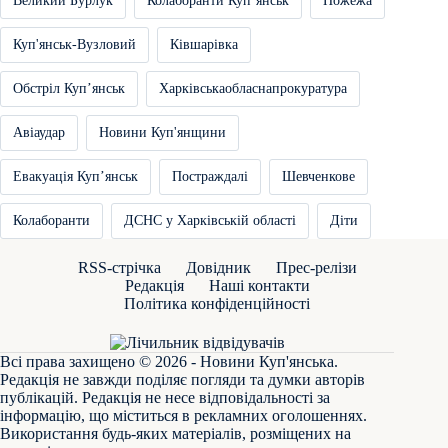
Великий Бурлук
Колаборанти Купʼянськ
Пожежа
Куп'янськ-Вузловий
Ківшарівка
Обстріл Купʼянськ
Харківськаобласнапрокуратура
Авіаудар
Новини Куп'янщини
Евакуація Купʼянськ
Постраждалі
Шевченкове
Колаборанти
ДСНС у Харківській області
Діти
RSS-стрічка
Довідник
Прес-релізи
Редакція
Наші контакти
Політика конфіденційності
Всі права захищено © 2026 - Новини Куп'янська.
Редакція не завжди поділяє погляди та думки авторів
публікацій. Редакція не несе відповідальності за
інформацію, що міститься в рекламних оголошеннях.
Використання будь-яких матеріалів, розміщених на