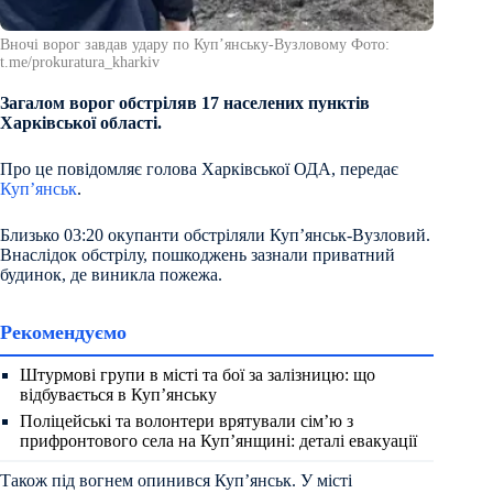
Вночі ворог завдав удару по Купʼянську-Вузловому Фото:
t.me/prokuratura_kharkiv
Загалом ворог обстріляв 17 населених пунктів
Харківської області.
Про це повідомляє голова Харківської ОДА, передає
Куп’янськ
.
Близько 03:20 окупанти обстріляли Купʼянськ-Вузловий.
Внаслідок обстрілу, пошкоджень зазнали приватний
будинок, де виникла пожежа.
Рекомендуємо
Штурмові групи в місті та бої за залізницю: що
відбувається в Куп’янську
Поліцейські та волонтери врятували сім’ю з
прифронтового села на Куп’янщині: деталі евакуації
Також під вогнем опинився Купʼянськ. У місті