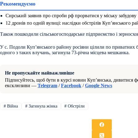
Рекомендуємо
Сирський заявив про спроби рф прорватися у міську забудову
12 дронів по одній вулиці: наслідки обстрілів Куп’янського р
Також пошкодили сільськогосподарське підприємство і зерносхо
У с. Подоли Куп’янського району росіяни цілили по приватних б
одного з таких влучань, загинула 73-річна місцева мешканка.
Не пропускайте найважливіше
Підписуйтесь, щоб бути в курсі новин Куп’янська, дивитися фо
ексклюзиви —
Telegram
/
Facebook
/
Google News
#
Війна
#
Загинула жінка
#
Обстріли