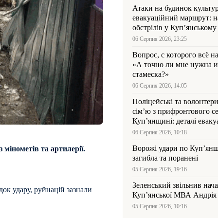
Атаки на будинок культур
евакуаційний маршрут: н
обстрілів у Куп’янському
06 Серпня 2026, 23:25
Вопрос, с которого всё н
«А точно ли мне нужна и
стамеска?»
06 Серпня 2026, 14:05
Поліцейські та волонтер
сім’ю з прифронтового се
Куп’янщині: деталі евакуа
06 Серпня 2026, 10:18
Ворожі удари по Куп’янщ
 мінометів та артилерії.
загибла та поранені
05 Серпня 2026, 19:16
Зеленський звільнив нач
док удару, руйнацій зазнали
Купʼянської МВА Андрія 
05 Серпня 2026, 10:16