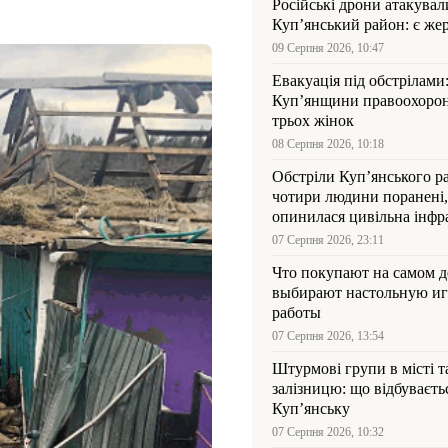
Російські дрони атакувал
Куп’янський район: є же
09 Серпня 2026, 10:47
Евакуація під обстрілами:
Куп’янщини правоохорон
трьох жінок
08 Серпня 2026, 10:18
Обстріли Куп’янського р
чотири людини поранені,
опинилася цивільна інфр
07 Серпня 2026, 23:11
Что покупают на самом де
выбирают настольную иг
работы
07 Серпня 2026, 13:54
Штурмові групи в місті та
залізницю: що відбуваєть
Куп’янську
07 Серпня 2026, 10:32