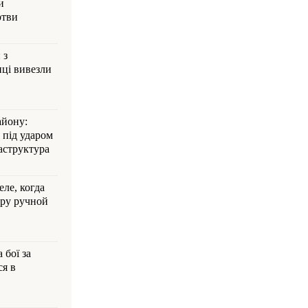
и
ртви
 з
ці вивезли
айону:
 під ударом
аструктура
ле, когда
ру ручной
 бої за
ся в