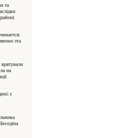
и та
аслідки
 районі
ачинается:
менно эта
и врятували
ла на
ції
ині: є
альника
Беседіна