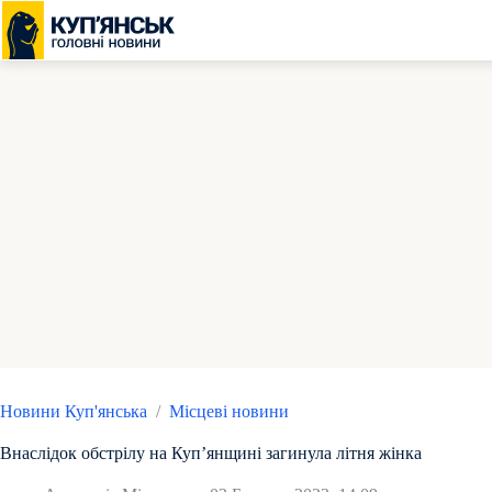
Перейти
до
вмісту
Новини Куп'янська
/
Місцеві новини
Внаслідок обстрілу на Куп’янщині загинула літня жінка