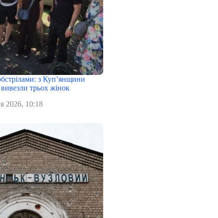
обстрілами: з Куп’янщини
 вивезли трьох жінок
я 2026, 10:18