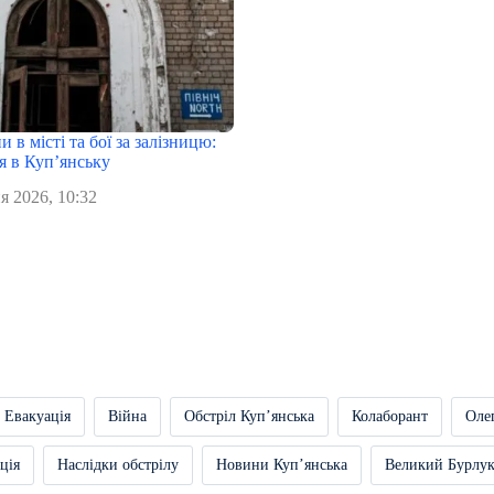
 в місті та бої за залізницю:
я в Куп’янську
я 2026, 10:32
Евакуація
Війна
Обстріл Купʼянська
Колаборант
Оле
ція
Наслідки обстрілу
Новини Купʼянська
Великий Бурлу