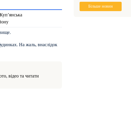
Більше новин
 Куп’янська
айону
вище.
удинках. На жаль, внаслідок
то, відео та читати