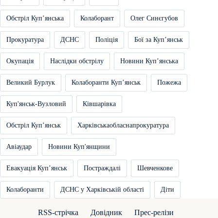
Обстріл Купʼянська
Колаборант
Олег Синєгубов
Прокуратура
ДСНС
Поліція
Бої за Купʼянськ
Окупація
Наслідки обстрілу
Новини Купʼянська
Великий Бурлук
Колаборанти Купʼянськ
Пожежа
Куп'янськ-Вузловий
Ківшарівка
Обстріл Купʼянськ
Харківськаобласнапрокуратура
Авіаудар
Новини Куп'янщини
Евакуація Купʼянськ
Постраждалі
Шевченкове
Колаборанти
ДСНС у Харківській області
Діти
RSS-стрічка
Довідник
Прес-релізи