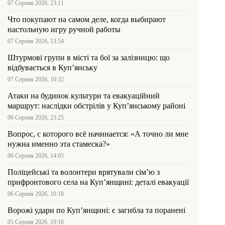
07 Серпня 2026, 23:11
Что покупают на самом деле, когда выбирают
настольную игру ручной работы
07 Серпня 2026, 13:54
Штурмові групи в місті та бої за залізницю: що
відбувається в Куп’янську
07 Серпня 2026, 10:32
Атаки на будинок культури та евакуаційний
маршрут: наслідки обстрілів у Куп’янському районі
06 Серпня 2026, 23:25
Вопрос, с которого всё начинается: «А точно ли мне
нужна именно эта стамеска?»
06 Серпня 2026, 14:05
Поліцейські та волонтери врятували сім’ю з
прифронтового села на Куп’янщині: деталі евакуації
06 Серпня 2026, 10:18
Ворожі удари по Куп’янщині: є загибла та поранені
05 Серпня 2026, 19:16