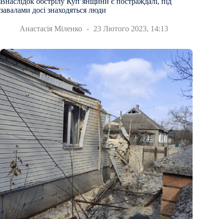
Внаслідок обстрілу Куп’янщини є постраждалі, під
завалами досі знаходяться люди
Анастасія Міленко
23 Лютого 2023, 14:13