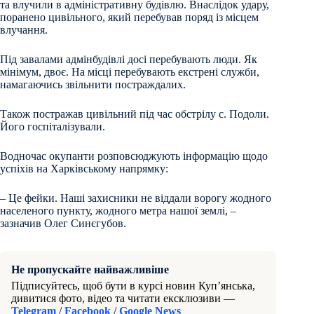
та влучили в адміністративну будівлю. Внаслідок удару,
поранено цивільного, який перебував поряд із місцем
влучання.
Під завалами адмінбудівлі досі перебувають люди. Як
мінімум, двоє. На місці перебувають екстрені служби,
намагаючись звільнити постраждалих.
Також постражав цивільний під час обстрілу с. Подоли.
Його госпіталізували.
Водночас окупанти розповсюджують інформацію щодо
успіхів на Харківському напрямку:
– Це фейки. Наші захисники не віддали ворогу жодного
населеного пункту, жодного метра нашої землі, –
зазначив Олег Синєгубов.
Не пропускайте найважливіше
Підписуйтесь, щоб бути в курсі новин Куп’янська,
дивитися фото, відео та читати ексклюзиви —
Telegram
/
Facebook
/
Google News