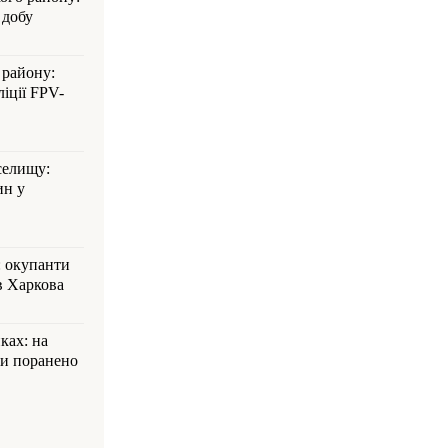
 добу
 району:
іції FPV-
селищу:
ин у
: окупанти
в Харкова
ках: на
ли поранено