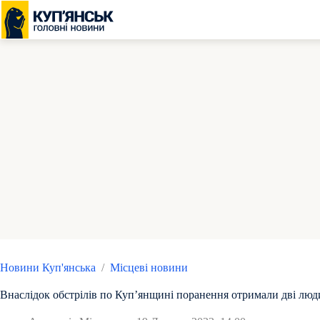
Перейти
до
вмісту
Новини Куп'янська
/
Місцеві новини
Внаслідок обстрілів по Куп’янщині поранення отримали дві лю