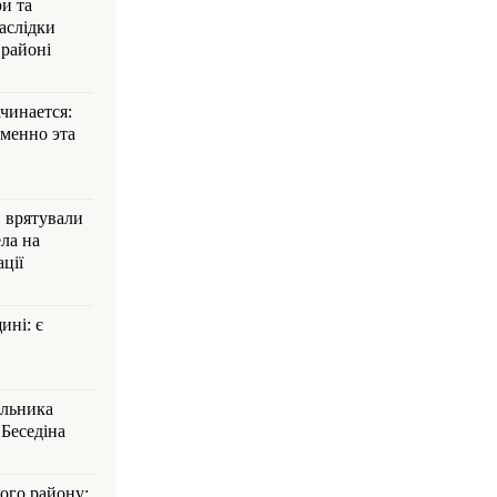
и та
аслідки
 районі
ачинается:
менно эта
и врятували
ла на
ції
ині: є
альника
Беседіна
кого району: