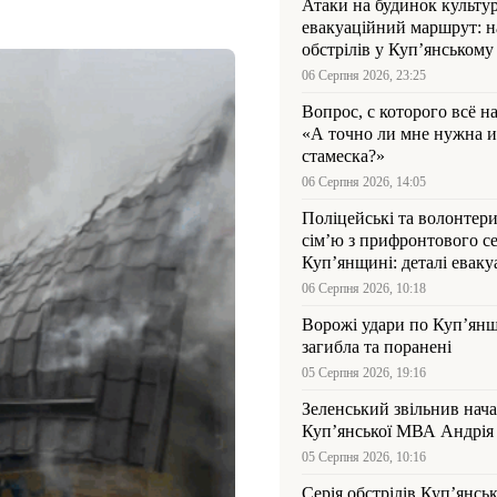
Атаки на будинок культур
евакуаційний маршрут: н
обстрілів у Куп’янському
06 Серпня 2026, 23:25
Вопрос, с которого всё н
«А точно ли мне нужна и
стамеска?»
06 Серпня 2026, 14:05
Поліцейські та волонтер
сім’ю з прифронтового се
Куп’янщині: деталі евакуа
06 Серпня 2026, 10:18
Ворожі удари по Куп’янщ
загибла та поранені
05 Серпня 2026, 19:16
Зеленський звільнив нач
Купʼянської МВА Андрія 
05 Серпня 2026, 10:16
Серія обстрілів Куп’янсь