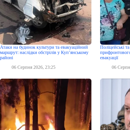
Атаки на будинок культури та евакуаційний
Поліцейські та
маршрут: наслідки обстрілів у Куп’янському
прифронтового
районі
евакуації
06 Серпня 2026, 23:25
06 Серпн