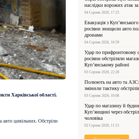
наслідки ворожих атак за
04 Серпня 2026, 17:25
Евакуація з Куп’янського
росіяни знищили авто пол
дронами
04 Серпня 2026, 10:59
Удар по прифронтовому 
росіяни обстріляли магаз
Куп’янському районі
03 Серпня 2026, 22:28
Полюють на авто та АЗС
змінили тактику обстрілі
нкти Харківської області.
03 Серпня 2026, 10:08
Удар по магазину й будин
Куп’янщині через обстрі
чоловіка
та авто цивільних. Обстріли
02 Серпня 2026, 11:15