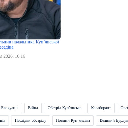
льнив начальника Купʼянської
седіна
я 2026, 10:16
Евакуація
Війна
Обстріл Купʼянська
Колаборант
Оле
ція
Наслідки обстрілу
Новини Купʼянська
Великий Бурлу