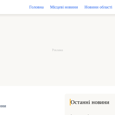
Головна
Місцеві новини
Новини області
Останні новини
дини