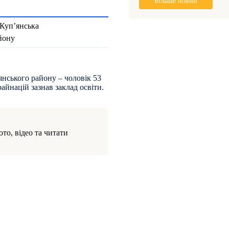
Більше новин
 Куп’янська
айону
янського району – чоловік 53
райнацій зазнав заклад освіти.
то, відео та читати