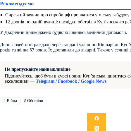
Рекомендуємо
Сирський заявив про спроби рф прорватися у міську забудову
12 дронів по одній вулиці: наслідки обстрілів Куп’янського р
У Дворічній пошкоджено будівлю швидкої медичної допомоги.
Двоє людей постраждало через завдані удари по Ківшарівці Куп’
років та жінка 57 років. Їх доставили до лікарні. Також у селищі 
Не пропускайте найважливіше
Підписуйтесь, щоб бути в курсі новин Куп’янська, дивитися фо
ексклюзиви —
Telegram
/
Facebook
/
Google News
#
Війна
#
Обстріли