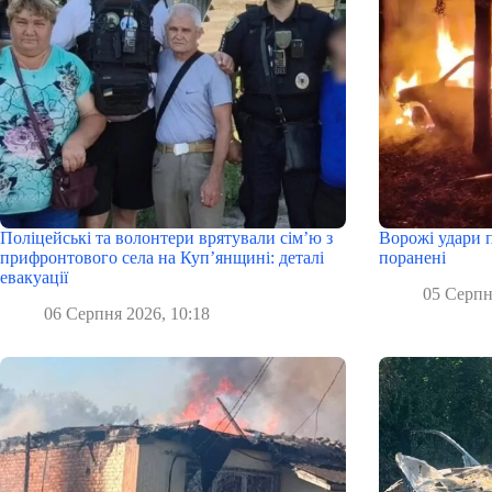
Поліцейські та волонтери врятували сім’ю з
Ворожі удари п
прифронтового села на Куп’янщині: деталі
поранені
евакуації
05 Серпн
06 Серпня 2026, 10:18