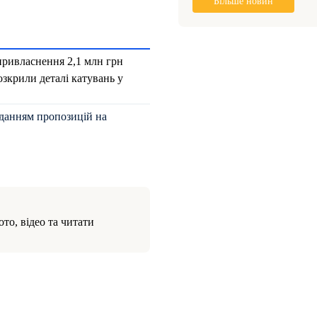
Більше новин
привласнення 2,1 млн грн
озкрили деталі катувань у
аданням пропозицій на
то, відео та читати