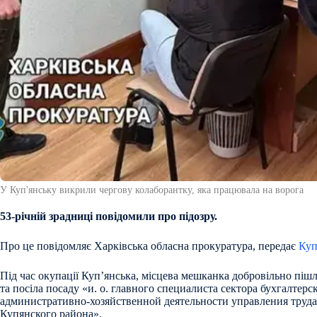
У Куп'янську викрили чергову колаборантку, яка працювала на ворога
53-річній зрадниці повідомили про підозру.
Про це повідомляє Харківська обласна прокуратура, передає
Куп
Під час окупації Куп’янська, місцева мешканка добровільно піш
та посіла посаду «и. о. главного специалиста сектора бухгалтерск
административно-хозяйственной деятельности управления труд
Купянского района».