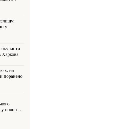
селищу:
ин у
: окупанти
в Харкова
ках: на
ли поранено
ького
 у полон на