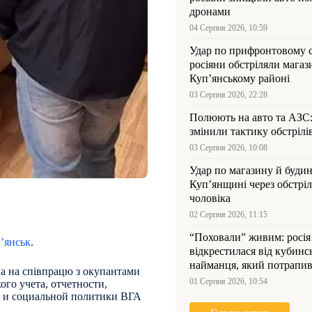
дронами
04 Серпня 2026, 10:59
Удар по прифронтовому 
росіяни обстріляли магаз
Куп’янському районі
03 Серпня 2026, 22:28
Полюють на авто та АЗС
змінили тактику обстрілі
03 Серпня 2026, 10:08
Удар по магазину й будин
Куп’янщині через обстрі
чоловіка
02 Серпня 2026, 11:15
“Поховали” живим: росія
’янськ
.
відкрестилася від кубинс
найманця, який потрапив
ла на співпрацю з окупантами
Куп’янщині
01 Серпня 2026, 10:54
ого учета, отчетности,
а и социальной политики ВГА