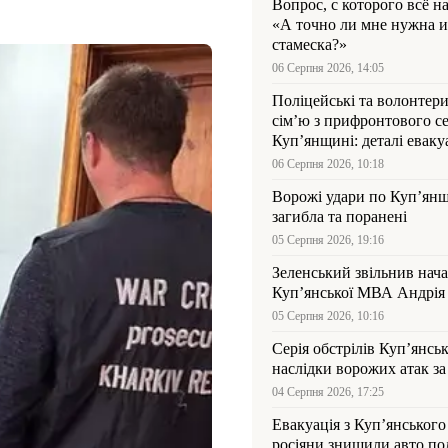
Вопрос, с которого всё н
«А точно ли мне нужна и
стамеска?»
06 Серпня 2026, 14:05
Поліцейські та волонтер
сім’ю з прифронтового се
Куп’янщині: деталі евакуа
06 Серпня 2026, 10:18
Ворожі удари по Куп’янщ
загибла та поранені
05 Серпня 2026, 19:16
Зеленський звільнив нач
Купʼянської МВА Андрія 
05 Серпня 2026, 10:16
Серія обстрілів Куп’янсь
наслідки ворожих атак за
04 Серпня 2026, 17:25
Евакуація з Куп’янського
росіяни знищили авто пол