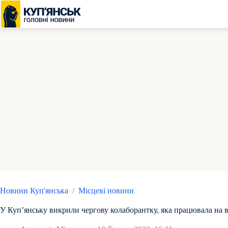
Перейти
до
вмісту
Новини Куп'янська
/
Місцеві новини
У Куп’янську викрили чергову колаборантку, яка працювала на 