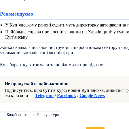
Рекомендуємо
У Куп’янському районі судитимуть директорку автошколи за 
Найбільша справа про воєнні злочини на Харківщині: у суді р
Куп’янську
Жінка складала посадові інструкції співробітникам сектору та н
утримання закладів соціальної сфери.
Колаборантку затримали та повідомили про підозру.
Не пропускайте найважливіше
Підписуйтесь, щоб бути в курсі новин Куп’янська, дивитися фо
ексклюзиви —
Telegram
/
Facebook
/
Google News
#
Колаборант
#
Прокуратура