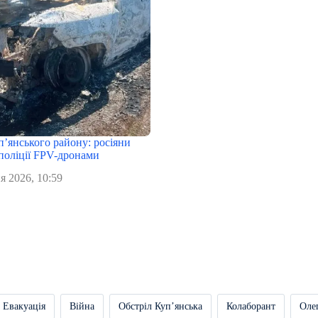
п’янського району: росіяни
поліції FPV-дронами
я 2026, 10:59
Евакуація
Війна
Обстріл Купʼянська
Колаборант
Оле