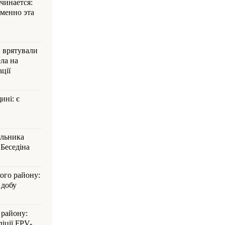
ачинается:
менно эта
и врятували
ла на
ції
ині: є
альника
Беседіна
кого району:
 добу
 району:
іції FPV-