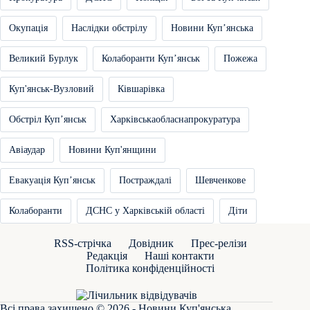
Окупація
Наслідки обстрілу
Новини Купʼянська
Великий Бурлук
Колаборанти Купʼянськ
Пожежа
Куп'янськ-Вузловий
Ківшарівка
Обстріл Купʼянськ
Харківськаобласнапрокуратура
Авіаудар
Новини Куп'янщини
Евакуація Купʼянськ
Постраждалі
Шевченкове
Колаборанти
ДСНС у Харківській області
Діти
RSS-стрічка
Довідник
Прес-релізи
Редакція
Наші контакти
Політика конфіденційності
Всі права захищено © 2026 - Новини Куп'янська.