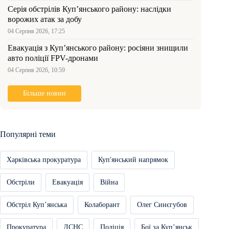
Серія обстрілів Куп’янського району: наслідки
ворожих атак за добу
04 Серпня 2026, 17:25
Евакуація з Куп’янського району: росіяни знищили
авто поліції FPV-дронами
04 Серпня 2026, 10:59
Більше новин
Популярні теми
Харківська прокуратура
Куп'янський напрямок
Обстріли
Евакуація
Війна
Обстріл Купʼянська
Колаборант
Олег Синєгубов
Прокуратура
ДСНС
Поліція
Бої за Купʼянськ