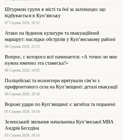
Штурмові групи в місті та бої за залізницю: що
відбувається в Куп’янську
07 Серпня 2026, 10:32
Атаки на будинок культури та евакуаційний
маршрут: наслідки обстрілів у Куп’янському районі
06 Серпня 2026, 23:25
Вопрос, с которого всё начинается: «А точно ли мне
нужна именно эта стамеска?»
06 Серпня 2026, 14:05
Поліцейські та волонтери врятували сім’ю з
прифронтового села на Куп’янщині: деталі евакуації
06 Серпня 2026, 10:18
Ворожі удари по Куп’янщині: є загибла та поранені
05 Серпня 2026, 19:16
Зеленський звільнив начальника Купʼянської МВА
Андрія Беседіна
05 Серпня 2026, 10:16