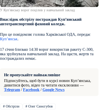
У Куп'янську ворог поцілив у навчальний заклад
Внаслідок обстрілу постраждав Куп’янський
автотранспортний фаховий коледж.
Про це повідомляє голова Харківської ОДА, передає
Куп’янськ
.
17 січня близько 14:30 ворог використав ракету С-300,
яка зруйнувала навчальний заклад. На щастя, жертв та
постраждалих немає.
Не пропускайте найважливіше
Підписуйтесь, щоб бути в курсі новин Куп’янська,
дивитися фото, відео та читати ексклюзиви —
Telegram
/
Facebook
/
Google News
#
Обстріли
#
Олег Синєгубов