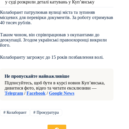
у суді розкрили деталі катувань у Куп’янську
Колаборант патрулював вулиці міста та зупиняв
місцевих для перевірки документів. За роботу отримував
40 тисяч рублів.
Таким чином, він спрівпрацював з окупантами до
деокупації. Згодом українські правоохоронці викрили
його.
Колаборанту загрожує до 15 років позбавлення волі.
Не пропускайте найважливіше
Підписуйтесь, щоб бути в курсі новин Куп’янська,
дивитися фото, відео та читати ексклюзиви —
Telegram
/
Facebook
/
Google News
#
Колаборант
#
Прокуратура