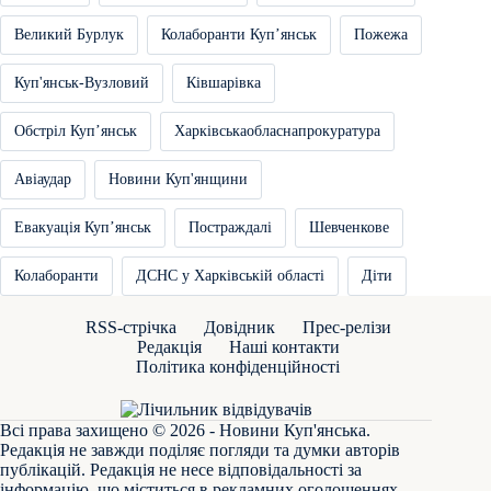
Великий Бурлук
Колаборанти Купʼянськ
Пожежа
Куп'янськ-Вузловий
Ківшарівка
Обстріл Купʼянськ
Харківськаобласнапрокуратура
Авіаудар
Новини Куп'янщини
Евакуація Купʼянськ
Постраждалі
Шевченкове
Колаборанти
ДСНС у Харківській області
Діти
RSS-стрічка
Довідник
Прес-релізи
Редакція
Наші контакти
Політика конфіденційності
Всі права захищено © 2026 - Новини Куп'янська.
Редакція не завжди поділяє погляди та думки авторів
публікацій. Редакція не несе відповідальності за
інформацію, що міститься в рекламних оголошеннях.