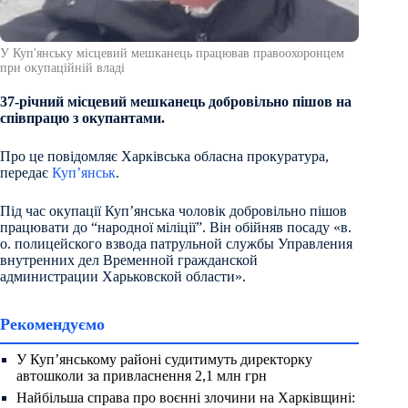
У Куп'янську місцевий мешканець працював правоохоронцем
при окупаційній владі
37-річний місцевий мешканець добровільно пішов на
співпрацю з окупантами.
Про це повідомляє Харківська обласна прокуратура,
передає
Куп’янськ
.
Під час окупації Куп’янська чоловік добровільно пішов
працювати до “народної міліції”. Він обійняв посаду «в.
о. полицейского взвода патрульной службы Управления
внутренних дел Временной гражданской
администрации Харьковской области».
Рекомендуємо
У Куп’янському районі судитимуть директорку
автошколи за привласнення 2,1 млн грн
Найбільша справа про воєнні злочини на Харківщині: