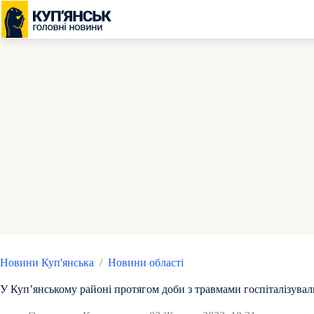
Перейти
до
вмісту
Новини Куп'янська
/
Новини області
У Куп’янському районі протягом доби з травмами госпіталізувал