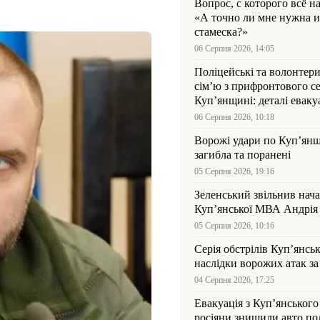
Вопрос, с которого всё н
«А точно ли мне нужна и
стамеска?»
06 Серпня 2026, 14:05
Поліцейські та волонтер
сім’ю з прифронтового се
Куп’янщині: деталі евакуа
06 Серпня 2026, 10:18
Ворожі удари по Куп’янщ
загибла та поранені
05 Серпня 2026, 19:16
Зеленський звільнив нач
Купʼянської МВА Андрія 
05 Серпня 2026, 10:16
Серія обстрілів Куп’янсь
наслідки ворожих атак за
04 Серпня 2026, 17:25
Евакуація з Куп’янського
росіяни знищили авто пол