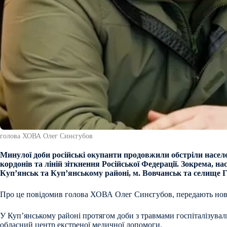
голова ХОВА Олег Синєгубов
Минулої доби російські окупанти продовжили обстріли населе
кордонів та ліній зіткнення Російської Федерації. Зокрема, на
Куп’янськ та Куп’янському районі, м. Вовчанськ та селище 
Про це повідомив голова ХОВА Олег Синєгубов, передають нов
У Куп’янському районі протягом доби з травмами госпіталізувал
обласний центр екстреної медичної допомоги.