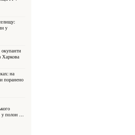
селищу:
ин у
: окупанти
в Харкова
ках: на
ли поранено
ького
 у полон на