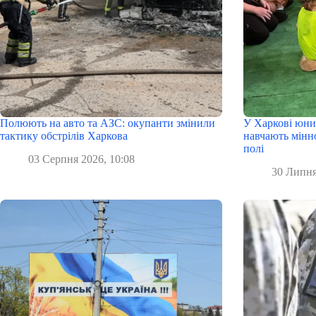
Полюють на авто та АЗС: окупанти змінили
У Харкові юни
тактику обстрілів Харкова
навчають мінн
полі
03 Серпня 2026, 10:08
30 Липня