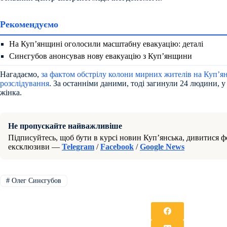
Рекомендуємо
На Куп’янщині оголосили масштабну евакуацію: деталі
Синєгубов анонсував нову евакуацію з Куп’янщини
Нагадаємо,
за фактом обстрілу колони мирних жителів на Куп’я
розслідування
. За останніми даними, тоді загинули 24 людини, у 
жінка.
Не пропускайте найважливіше
Підписуйтесь, щоб бути в курсі новин Куп’янська, дивитися фо
ексклюзиви —
Telegram
/
Facebook
/
Google News
#
Олег Синєгубов