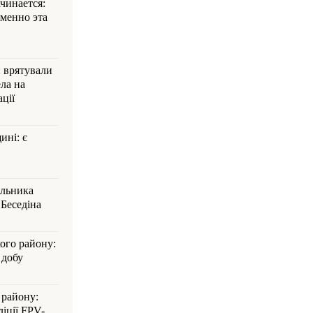
ачинается:
менно эта
и врятували
ла на
ції
ині: є
альника
Беседіна
кого району:
 добу
 району:
іції FPV-