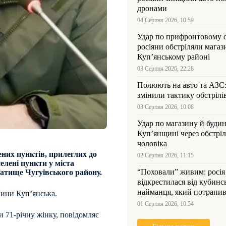
дронами
04 Серпня 2026, 10:59
Удар по прифронтовому 
росіяни обстріляли магаз
Куп’янському районі
03 Серпня 2026, 22:28
Полюють на авто та АЗС
змінили тактику обстрілі
03 Серпня 2026, 10:08
Удар по магазину й будин
Куп’янщині через обстрі
чоловіка
них пунктів, прилеглих до
02 Серпня 2026, 11:15
селені пункти у міста
“Поховали” живим: росія
Гатище Чугуївського району.
відкрестилася від кубинс
найманця, який потрапив
ини Куп’янська.
Куп’янщині
01 Серпня 2026, 10:54
и 71-річну жінку, повідомляє