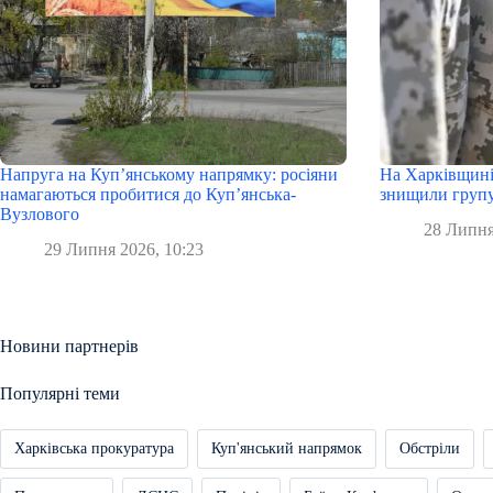
Напруга на Куп’янському напрямку: росіяни
На Харківщині
намагаються пробитися до Куп’янська-
знищили групу
Вузлового
28 Липня
29 Липня 2026, 10:23
Новини партнерів
Популярні теми
Харківська прокуратура
Куп'янський напрямок
Обстріли