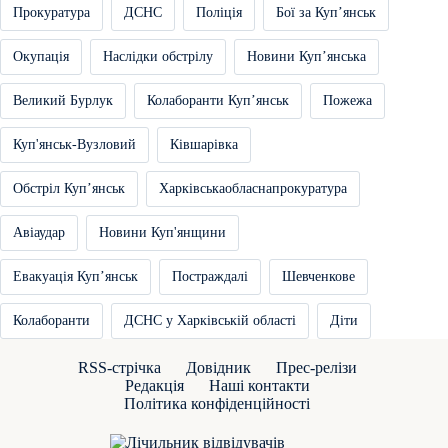
Прокуратура
ДСНС
Поліція
Бої за Купʼянськ
Окупація
Наслідки обстрілу
Новини Купʼянська
Великий Бурлук
Колаборанти Купʼянськ
Пожежа
Куп'янськ-Вузловий
Ківшарівка
Обстріл Купʼянськ
Харківськаобласнапрокуратура
Авіаудар
Новини Куп'янщини
Евакуація Купʼянськ
Постраждалі
Шевченкове
Колаборанти
ДСНС у Харківській області
Діти
RSS-стрічка
Довідник
Прес-релізи
Редакція
Наші контакти
Політика конфіденційності