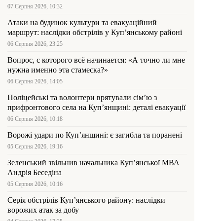
07 Серпня 2026, 10:32
Атаки на будинок культури та евакуаційний
маршрут: наслідки обстрілів у Куп’янському районі
06 Серпня 2026, 23:25
Вопрос, с которого всё начинается: «А точно ли мне
нужна именно эта стамеска?»
06 Серпня 2026, 14:05
Поліцейські та волонтери врятували сім’ю з
прифронтового села на Куп’янщині: деталі евакуації
06 Серпня 2026, 10:18
Ворожі удари по Куп’янщині: є загибла та поранені
05 Серпня 2026, 19:16
Зеленський звільнив начальника Купʼянської МВА
Андрія Беседіна
05 Серпня 2026, 10:16
Серія обстрілів Куп’янського району: наслідки
ворожих атак за добу