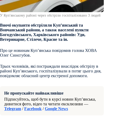
У Куп'янському районі через обстріли госпіталізовано 3 людей
Вночі окупанти обстріляли Куп’янський та
Вовчанський райони, а також населені пункти
Богодухівського, Харківського районів: Уди,
Ветеринарне, Стілече, Красне та ін.
Про це новинам Куп’янська повідомив голова ХОВА
Олег Синєгубов.
Трьох чоловіків, які постраждали внаслідок обстрілу в
районі Куп’янського, госпіталізували в потяг цього дня,
повідомляє обласний центр екстреної допомоги.
Не пропускайте найважливіше
Підписуйтесь, щоб бути в курсі новин Куп’янська,
дивитися фото, відео та читати ексклюзиви —
Telegram
/
Facebook
/
Google News