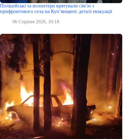
Поліцейські та волонтери врятували сім’ю з
прифронтового села на Куп’янщині: деталі евакуації
06 Серпня 2026, 10:18