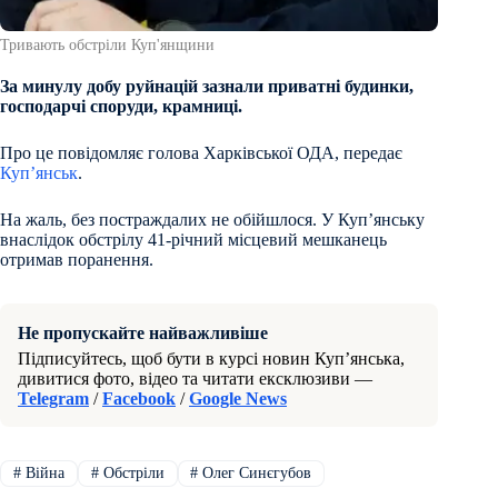
Тривають обстріли Куп'янщини
За минулу добу руйнацій зазнали приватні будинки,
господарчі споруди, крамниці.
Про це повідомляє голова Харківської ОДА, передає
Куп’янськ
.
На жаль, без постраждалих не обійшлося. У Куп’янську
внаслідок обстрілу 41-річний місцевий мешканець
отримав поранення.
Не пропускайте найважливіше
Підписуйтесь, щоб бути в курсі новин Куп’янська,
дивитися фото, відео та читати ексклюзиви —
Telegram
/
Facebook
/
Google News
#
Війна
#
Обстріли
#
Олег Синєгубов