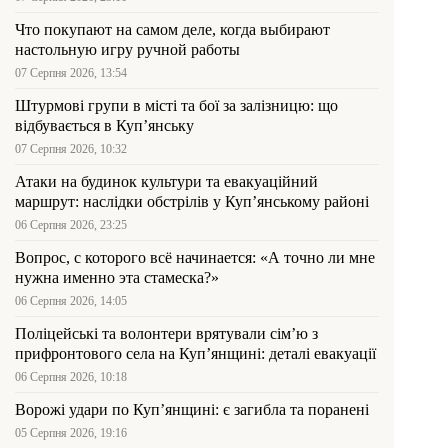
Что покупают на самом деле, когда выбирают
настольную игру ручной работы
07 Серпня 2026, 13:54
Штурмові групи в місті та бої за залізницю: що
відбувається в Куп’янську
07 Серпня 2026, 10:32
Атаки на будинок культури та евакуаційний
маршрут: наслідки обстрілів у Куп’янському районі
06 Серпня 2026, 23:25
Вопрос, с которого всё начинается: «А точно ли мне
нужна именно эта стамеска?»
06 Серпня 2026, 14:05
Поліцейські та волонтери врятували сім’ю з
прифронтового села на Куп’янщині: деталі евакуації
06 Серпня 2026, 10:18
Ворожі удари по Куп’янщині: є загибла та поранені
05 Серпня 2026, 19:16