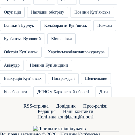
Окупація
Наслідки обстрілу
Новини Купʼянська
Великий Бурлук
Колаборанти Купʼянськ
Пожежа
Куп'янськ-Вузловий
Ківшарівка
Обстріл Купʼянськ
Харківськаобласнапрокуратура
Авіаудар
Новини Куп'янщини
Евакуація Купʼянськ
Постраждалі
Шевченкове
Колаборанти
ДСНС у Харківській області
Діти
RSS-стрічка
Довідник
Прес-релізи
Редакція
Наші контакти
Політика конфіденційності
Всі права захищено © 2026 - Новини Куп'янська.