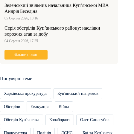
Зеленський звільнив начальника Купʼянської МВА
Андрія Беседіна
05 Серпня 2026, 10:16
Серія обстрілів Куп’янського району: наслідки
ворожих атак за добу
04 Серпня 2026, 17:25
Більше новин
Популярні теми
Харківська прокуратура
Куп'янський напрямок
Обстріли
Евакуація
Війна
Обстріл Купʼянська
Колаборант
Олег Синєгубов
Прокуратура
Поліція
ДСНС
Бої за Купʼянськ