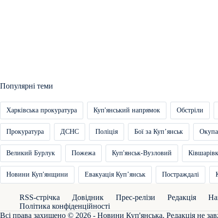
Популярні теми
Харківська прокуратура
Куп'янський напрямок
Обстріли
Прокуратура
ДСНС
Поліція
Бої за Купʼянськ
Окупа
Великий Бурлук
Пожежа
Куп'янськ-Вузловий
Ківшарів
Новини Куп'янщини
Евакуація Купʼянськ
Постраждалі
RSS-стрічка
Довідник
Прес-релізи
Редакція
На
Політика конфіденційності
Всі права захищено © 2026 - Новини Куп'янська. Редакція не зав