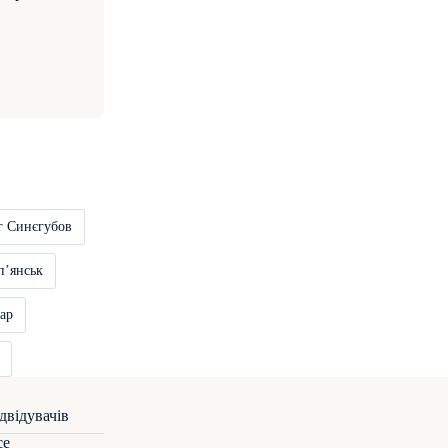
г Синєгубов
пʼянськ
ар
се