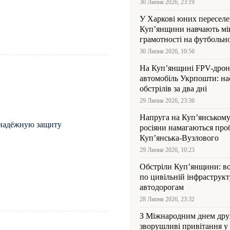
30 Липня 2026, 23:19
У Харкові юних переселен
Куп’янщини навчають мі
грамотності на футбольн
30 Липня 2026, 10:56
На Куп’янщині FPV-дрон
автомобіль Укрпошти: на
обстрілів за два дні
29 Липня 2026, 23:36
Напруга на Куп’янському
 надёжную защиту
росіяни намагаються про
Куп’янська-Вузлового
29 Липня 2026, 10:23
Обстріли Куп’янщини: во
по цивільній інфраструкт
автодорогам
28 Липня 2026, 23:32
З Міжнародним днем дру
зворушливі привітання у