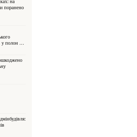
ках: на
ли поранено
ького
 у полон на
пошкоджено
ьну
дмінбудівля:
ів