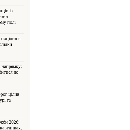
ців із
нної
ому полі
 поцілив в
слідки
 напрямку:
битися до
рог цілив
урі та
жби 2026:
 картинках,