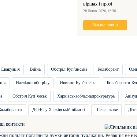
віршах і прозі
28 Липня 2026, 16:56
Більше новин
Евакуація
Війна
Обстріл Купʼянська
Колаборант
Оле
ція
Наслідки обстрілу
Новини Купʼянська
Колаборанти Ку
ка
Обстріл Купʼянськ
Харківськаобласнапрокуратура
Авіауд
Колаборанти
ДСНС у Харківській області
Шевченкове
Діти
ші контакти
жди поділяє погляди та думки авторів публікацій. Редакція не не