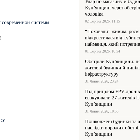
Удар по магазину й будин
Куп’янщині через обстрі
чоловіка
02 Серпня 2026, 11:15
т современной системы
“Поховали” живим: росія
відкрестилася від кубинс
5
найманця, який потрапив
Куп’янщині
01 Серпня 2026, 10:54
Обстріли Куп’янщини: 
житлові будинки й цивіл
інфраструктуру
31 Липня 2026, 23:24
Під прицілом FPV-дронів
евакуювали 27 жителів із
Куп’янщини
31 Липня 2026, 10:55
ЗСУ
Пошкоджені будинки та а
наслідки ворожих обстріл
Куп’янщини