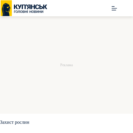
Перейти
до
вмісту
Захист рослин