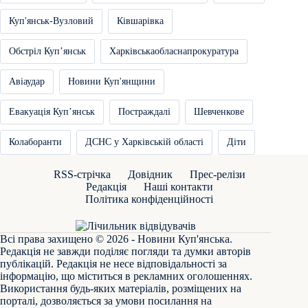
Куп'янськ-Вузловий
Ківшарівка
Обстріл Купʼянськ
Харківськаобласнапрокуратура
Авіаудар
Новини Куп'янщини
Евакуація Купʼянськ
Постраждалі
Шевченкове
Колаборанти
ДСНС у Харківській області
Діти
RSS-стрічка
Довідник
Прес-релізи
Редакція
Наші контакти
Політика конфіденційності
Всі права захищено © 2026 - Новини Куп'янська.
Редакція не завжди поділяє погляди та думки авторів
публікацій. Редакція не несе відповідальності за
інформацію, що міститься в рекламних оголошеннях.
Використання будь-яких матеріалів, розміщених на
порталі, дозволяється за умови посилання на