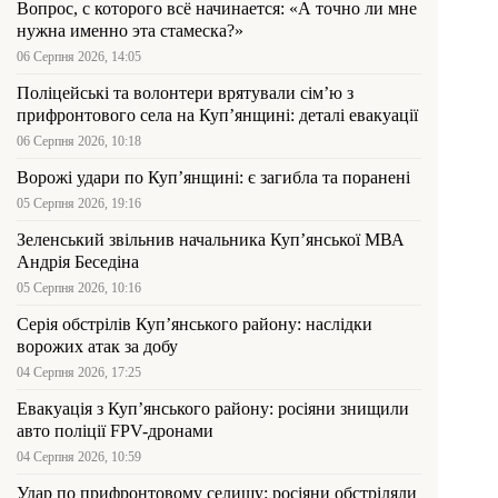
Вопрос, с которого всё начинается: «А точно ли мне
нужна именно эта стамеска?»
06 Серпня 2026, 14:05
Поліцейські та волонтери врятували сім’ю з
прифронтового села на Куп’янщині: деталі евакуації
06 Серпня 2026, 10:18
Ворожі удари по Куп’янщині: є загибла та поранені
05 Серпня 2026, 19:16
Зеленський звільнив начальника Купʼянської МВА
Андрія Беседіна
05 Серпня 2026, 10:16
Серія обстрілів Куп’янського району: наслідки
ворожих атак за добу
04 Серпня 2026, 17:25
Евакуація з Куп’янського району: росіяни знищили
авто поліції FPV-дронами
04 Серпня 2026, 10:59
Удар по прифронтовому селищу: росіяни обстріляли