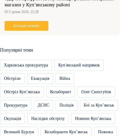
магазин у Куп’янському районі
03 Серпня 2026, 22:28
Більше новин
Популярні теми
Харківська прокуратура
Куп'янський напрямок
Обстріли
Евакуація
Війна
Обстріл Купʼянська
Колаборант
Олег Синєгубов
Прокуратура
ДСНС
Поліція
Бої за Купʼянськ
Окупація
Наслідки обстрілу
Новини Купʼянська
Великий Бурлук
Колаборанти Купʼянськ
Пожежа