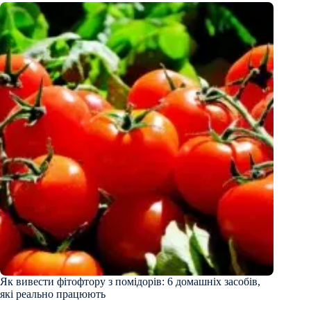
Як вивести фітофтору з помідорів: 6 домашніх засобів,
які реально працюють