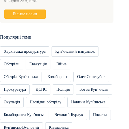
01 Серпня 2026, 10:54
Більше новин
Популярні теми
Харківська прокуратура
Куп'янський напрямок
Обстріли
Евакуація
Війна
Обстріл Купʼянська
Колаборант
Олег Синєгубов
Прокуратура
ДСНС
Поліція
Бої за Купʼянськ
Окупація
Наслідки обстрілу
Новини Купʼянська
Колаборанти Купʼянськ
Великий Бурлук
Пожежа
Куп'янськ-Вузловий
Ківшарівка