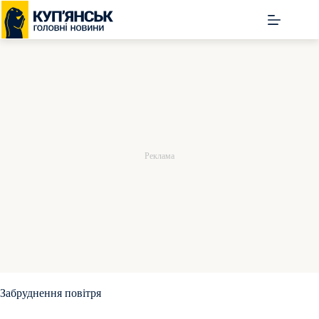
Перейти
до
вмісту
Забруднення повітря