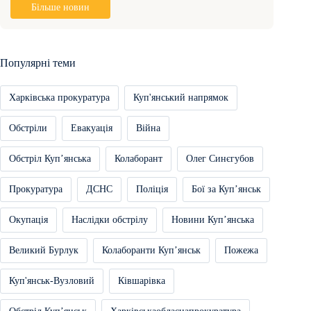
Більше новин
Популярні теми
Харківська прокуратура
Куп'янський напрямок
Обстріли
Евакуація
Війна
Обстріл Купʼянська
Колаборант
Олег Синєгубов
Прокуратура
ДСНС
Поліція
Бої за Купʼянськ
Окупація
Наслідки обстрілу
Новини Купʼянська
Великий Бурлук
Колаборанти Купʼянськ
Пожежа
Куп'янськ-Вузловий
Ківшарівка