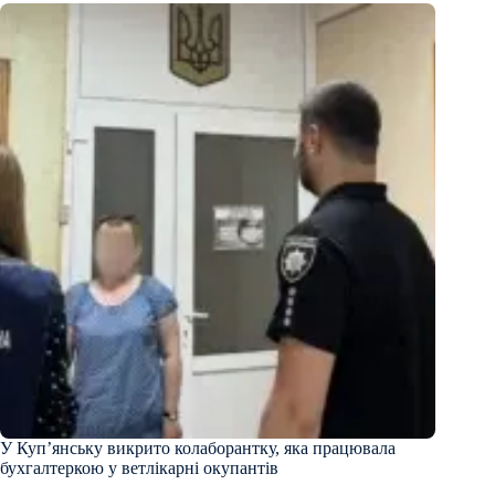
У Купʼянську викрито колаборантку, яка працювала
бухгалтеркою у ветлікарні окупантів