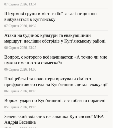
07 Серпня 2026, 13:54
Штурмові групи в місті та бої за залізницю: що
відбувається в Куп’янську
07 Серпня 2026, 10:32
Атаки на будинок культури та евакуаційний
маршрут: наслідки обстрілів у Куп’янському районі
06 Серпня 2026, 23:25
Вопрос, с которого всё начинается: «А точно ли мне
нужна именно эта стамеска?»
06 Серпня 2026, 14:05
Поліцейські та волонтери врятували сім’ю з
прифронтового села на Куп’янщині: деталі евакуації
06 Серпня 2026, 10:18
Ворожі удари по Куп’янщині: є загибла та поранені
05 Серпня 2026, 19:16
Зеленський звільнив начальника Купʼянської МВА
Андрія Беседіна