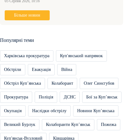
05 Серпня 2026, 10:16
Більше новин
Популярні теми
Харківська прокуратура
Куп'янський напрямок
Обстріли
Евакуація
Війна
Обстріл Купʼянська
Колаборант
Олег Синєгубов
Прокуратура
Поліція
ДСНС
Бої за Купʼянськ
Окупація
Наслідки обстрілу
Новини Купʼянська
Великий Бурлук
Колаборанти Купʼянськ
Пожежа
Куп'янськ-Вузловий
Ківшарівка