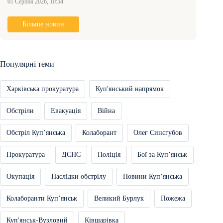
01 Серпня 2026, 10:54
Більше новин
Популярні теми
Харківська прокуратура
Куп'янський напрямок
Обстріли
Евакуація
Війна
Обстріл Купʼянська
Колаборант
Олег Синєгубов
Прокуратура
ДСНС
Поліція
Бої за Купʼянськ
Окупація
Наслідки обстрілу
Новини Купʼянська
Колаборанти Купʼянськ
Великий Бурлук
Пожежа
Куп'янськ-Вузловий
Ківшарівка