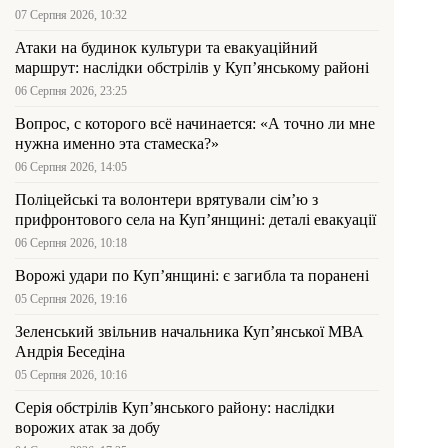
07 Серпня 2026, 10:32
Атаки на будинок культури та евакуаційний
маршрут: наслідки обстрілів у Куп’янському районі
06 Серпня 2026, 23:25
Вопрос, с которого всё начинается: «А точно ли мне
нужна именно эта стамеска?»
06 Серпня 2026, 14:05
Поліцейські та волонтери врятували сім’ю з
прифронтового села на Куп’янщині: деталі евакуації
06 Серпня 2026, 10:18
Ворожі удари по Куп’янщині: є загибла та поранені
05 Серпня 2026, 19:16
Зеленський звільнив начальника Купʼянської МВА
Андрія Беседіна
05 Серпня 2026, 10:16
Серія обстрілів Куп’янського району: наслідки
ворожих атак за добу