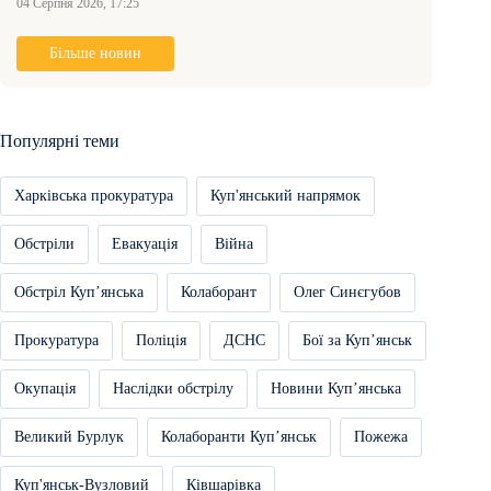
04 Серпня 2026, 17:25
Більше новин
Популярні теми
Харківська прокуратура
Куп'янський напрямок
Обстріли
Евакуація
Війна
Обстріл Купʼянська
Колаборант
Олег Синєгубов
Прокуратура
Поліція
ДСНС
Бої за Купʼянськ
Окупація
Наслідки обстрілу
Новини Купʼянська
Великий Бурлук
Колаборанти Купʼянськ
Пожежа
Куп'янськ-Вузловий
Ківшарівка